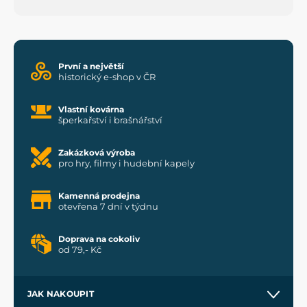
První a největší
historický e-shop v ČR
Vlastní kovárna
šperkařství i brašnářství
Zakázková výroba
pro hry, filmy i hudební kapely
Kamenná prodejna
otevřena 7 dní v týdnu
Doprava na cokoliv
od 79,- Kč
JAK NAKOUPIT