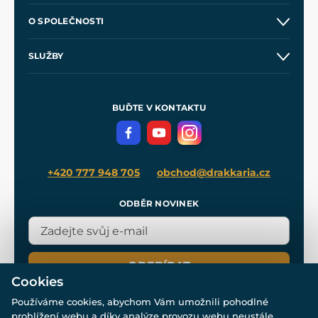
Kontakt a prodejny
O SPOLEČNOSTI
Obchodní podmínky
O nás
SLUŽBY
Velkoobchod
Naše dílny
Nákup na splátky
Zakázková výroba
Pro média
Meče pro Kingdom Come
BUĎTE V KONTAKTU
Volná místa
Filmový merch
Blog
+420 777 948 705
obchod@drakkaria.cz
ODBĚR NOVINEK
ODEBÍRAT
Cookies
Používáme cookies, abychom Vám umožnili pohodlné
prohlížení webu a díky analýze provozu webu neustále