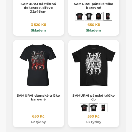
SAMURAJ nástěnná
SAMURAI pánské tílko
dekorace, dřevo
barevné
32x46cm
3 520 Kč
650 Kč
Skladem
Skladem
SAMURAI dámské tričko
SAMURAI pánské tričko
barevné
čb
650 Kč
550 Kč
1-2 týdny
1-2 týdny