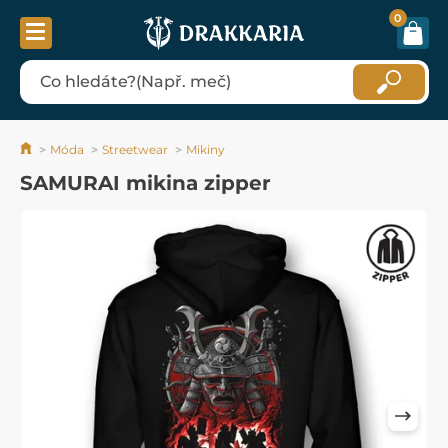
0
Móda
Streetwear
Mikiny
SAMURAI mikina zipper