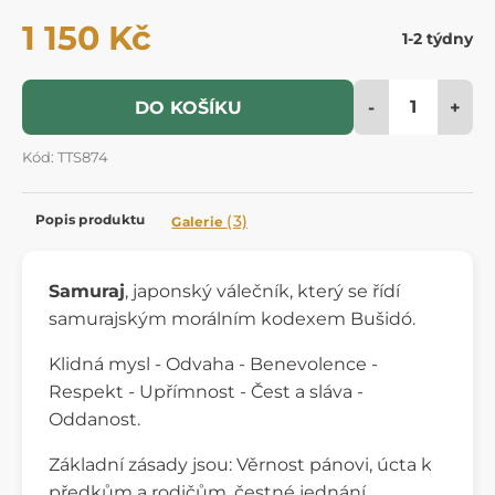
1 150 Kč
1-2 týdny
-
+
DO KOŠÍKU
Kód: TTS874
Popis produktu
(3)
Galerie
Samuraj
, japonský válečník, který se řídí
samurajským morálním kodexem Bušidó.
Klidná mysl - Odvaha - Benevolence -
Respekt - Upřímnost - Čest a sláva -
Oddanost.
Základní zásady jsou: Věrnost pánovi, úcta k
předkům a rodičům, čestné jednání,