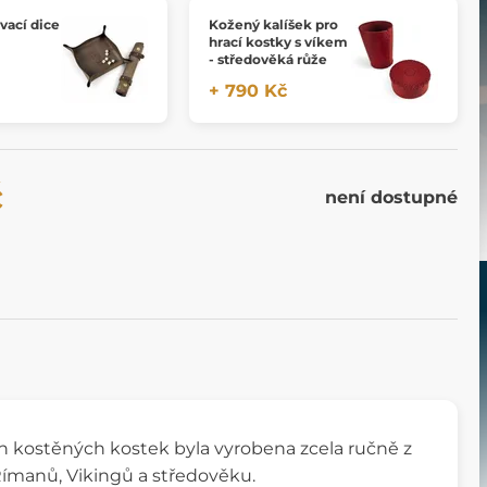
vací dice
Kožený kalíšek pro
hrací kostky s víkem
- středověká růže
+ 790 Kč
č
není dostupné
ých kostěných kostek byla vyrobena zcela ručně z
Římanů, Vikingů a středověku.