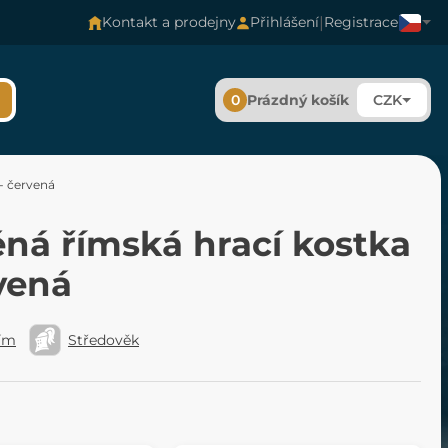
|
Kontakt a prodejny
Přihlášení
Registrace
0
Prázdný košík
CZK
- červená
ěná římská hrací kostka
vená
Řím
Středověk