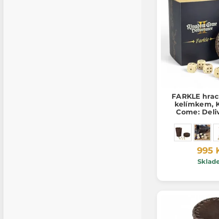
FARKLE hrací
kelímkem, 
Come: Deli
oficiální
995 
Sklad