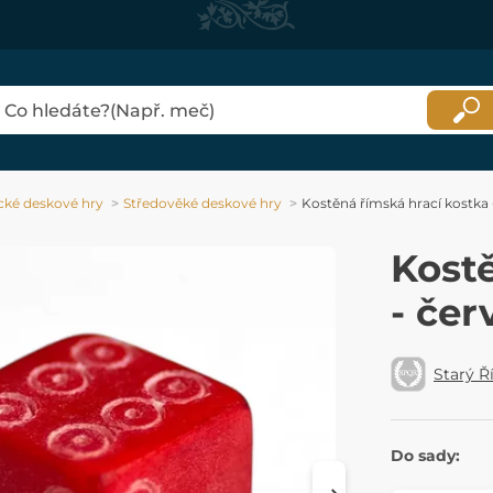
ické deskové hry
Středověké deskové hry
Kostěná římská hrací kostka 
Kost
- čer
Starý 
Do sady: