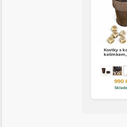
Kostky s 
kelímkem,
990 
Sklad