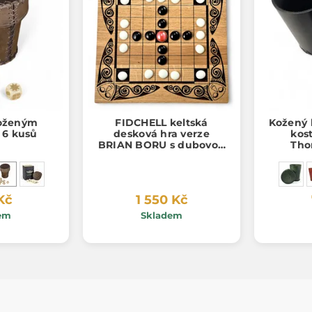
koženým
FIDCHELL keltská
Kožený k
 6 kusů
desková hra verze
kost
BRIAN BORU s dubovou
Tho
deskou, sklo
Kč
1 550 Kč
em
Skladem