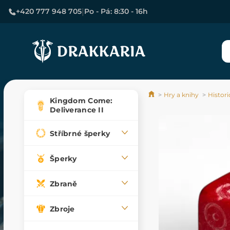
|
+420 777 948 705
Po - Pá: 8:30 - 16h
Hry a knihy
Histor
Kingdom Come:
Deliverance II
Stříbrné šperky
Šperky
Zbraně
Zbroje