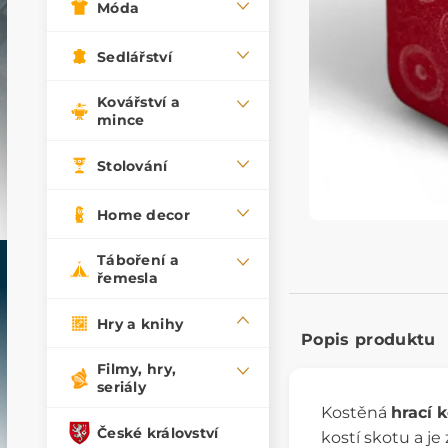
Móda
Sedlářství
Kovářství a
mince
Stolování
Home decor
Táboření a
řemesla
Hry a knihy
Popis produktu
Filmy, hry,
seriály
Kostěná
hrací 
České království
kostí skotu a j