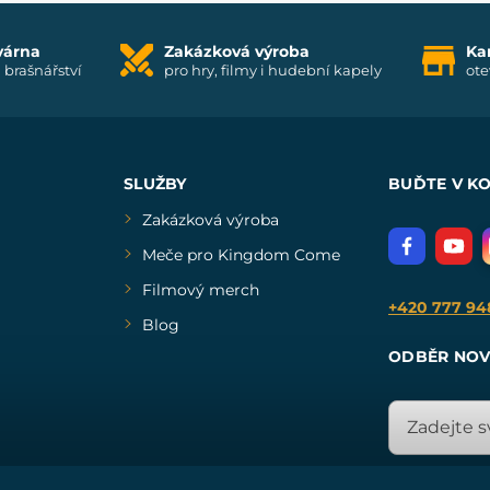
várna
Zakázková výroba
Ka
i brašnářství
pro hry, filmy i hudební kapely
ote
SLUŽBY
BUĎTE V K
Zakázková výroba
Meče pro Kingdom Come
Filmový merch
+420 777 94
Blog
ODBĚR NOV