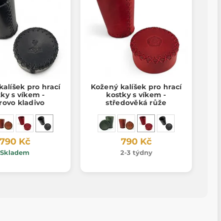
alíšek pro hrací
Kožený kalíšek pro hrací
ky s víkem -
kostky s víkem -
rovo kladivo
středověká růže
790 Kč
790 Kč
Skladem
2-3 týdny