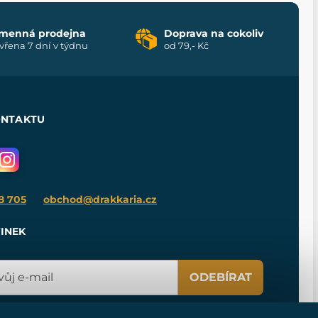
menná prodejna
Doprava na cokoliv
vřena 7 dní v týdnu
od 79,- Kč
ONTAKTU
8 705
obchod@drakkaria.cz
INEK
ODEBÍRAT