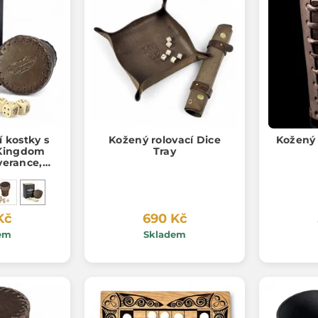
 kostky s
Kožený rolovací Dice
Kožený 
Kingdom
Tray
verance,
 merch
Kč
690 Kč
em
Skladem