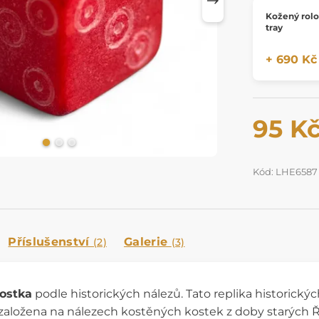
Kožený rolo
tray
+ 690 Kč
95 K
Kód: LHE6587
Příslušenství
Galerie
(2)
(3)
kostka
podle historických nálezů. Tato replika historick
e založena na nálezech kostěných kostek z doby starých 