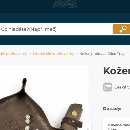
ické deskové hry
Středověké deskové hry
Kožený rolovací Dice Tray
Kožen
Česká 
Do sady:
Kovaná hrac
1 kus