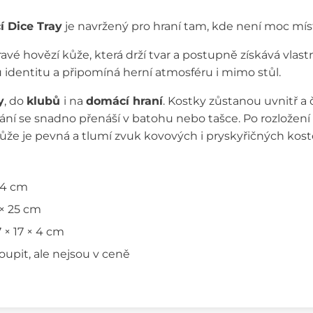
í Dice Tray
je navržený pro hraní tam, kde není moc místa
avé hovězí kůže, která drží tvar a postupně získává vlast
 identitu a připomíná herní atmosféru i mimo stůl.
y
, do
klubů
i na
domácí hraní
. Kostky zůstanou uvnitř a 
ání se snadno přenáší v batohu nebo tašce. Po rozložen
ůže je pevná a tlumí zvuk kovových i pryskyřičných kos
 4 cm
 × 25 cm
7 × 17 × 4 cm
oupit, ale nejsou v ceně