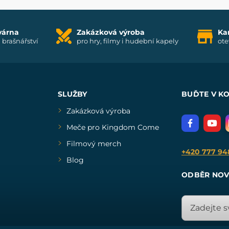
várna
Zakázková výroba
Ka
i brašnářství
pro hry, filmy i hudební kapely
ote
SLUŽBY
BUĎTE V K
Zakázková výroba
Meče pro Kingdom Come
Filmový merch
+420 777 94
Blog
ODBĚR NOV