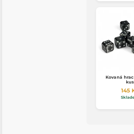
Kovaná hrací
kus
145 
Sklad