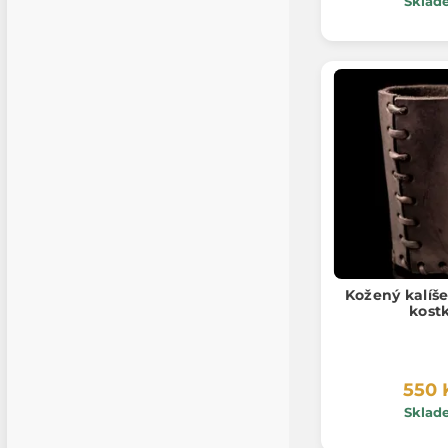
Sklad
Kožený kalíše
kost
550 
Sklad