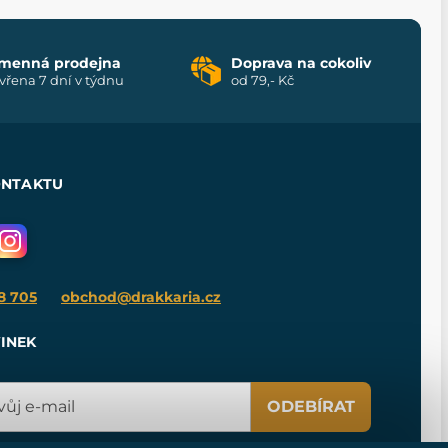
menná prodejna
Doprava na cokoliv
vřena 7 dní v týdnu
od 79,- Kč
ONTAKTU
8 705
obchod@drakkaria.cz
INEK
ODEBÍRAT