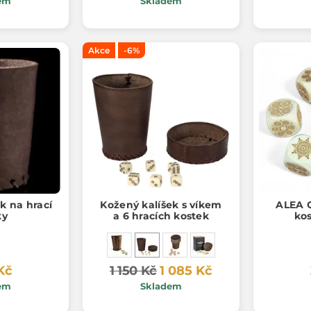
em
Skladem
Akce
-6%
k na hrací
Kožený kalíšek s víkem
ALEA 
ky
a 6 hracích kostek
kos
Kč
1 150 Kč
1 085 Kč
em
Skladem