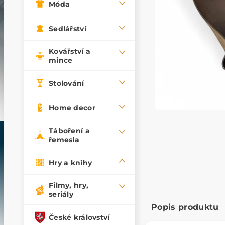
Móda
Sedlářství
Kovářství a
mince
Stolování
Home decor
Táboření a
řemesla
Hry a knihy
Filmy, hry,
seriály
Popis produktu
České království