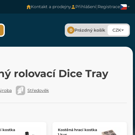
|
Kontakt a prodejny
Přihlášení
Registrace
0
Prázdný košík
CZK
ý rolovací Dice Tray
výroba
Středověk
í kostka
Kostěná hrací kostka
1 kus