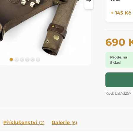
+ 145 Kč
690 
Prodejna
Sklad
Kód: LBA3257
Příslušenství
Galerie
(2)
(6)