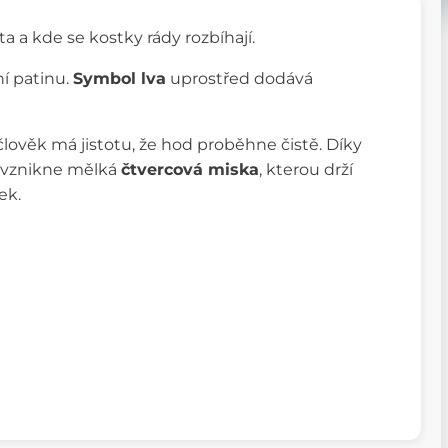
 a kde se kostky rády rozbíhají.
ní patinu.
Symbol lva
uprostřed dodává
člověk má jistotu, že hod proběhne čistě. Díky
í vznikne mělká
čtvercová miska
, kterou drží
tek.