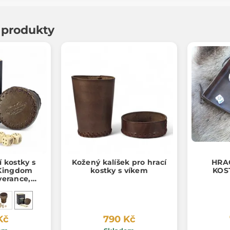
í produkty
 kostky s
Kožený kalíšek pro hrací
HRA
Kingdom
kostky s víkem
KOS
verance,
 merch
Kč
790 Kč