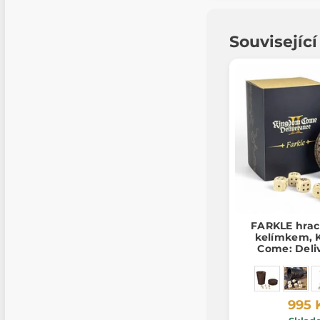
Souvisejíc
FARKLE hrací
kelímkem, 
Come: Deli
oficiální
995 