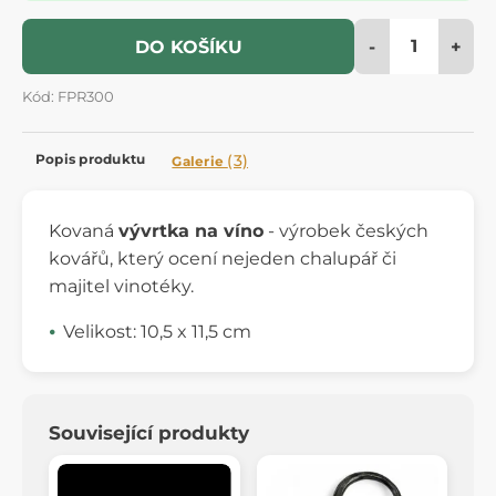
-
+
DO KOŠÍKU
Kód: FPR300
Popis produktu
(3)
Galerie
Kovaná
vývrtka na víno
- výrobek českých
kovářů, který ocení nejeden chalupář či
majitel vinotéky.
Velikost: 10,5 x 11,5 cm
Související produkty