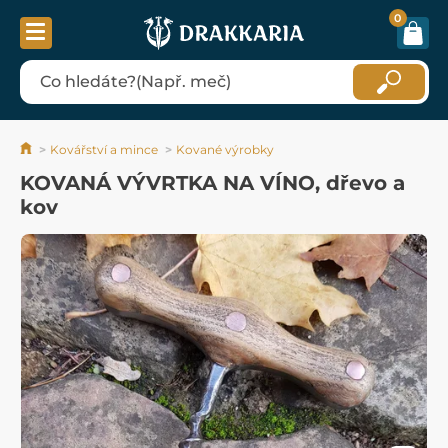
0
Kovářství a mince
Kované výrobky
KOVANÁ VÝVRTKA NA VÍNO, dřevo a
kov