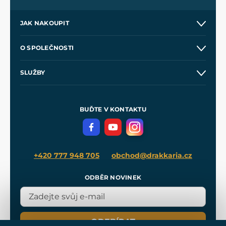
JAK NAKOUPIT
Kontakt a prodejny
O SPOLEČNOSTI
Obchodní podmínky
O nás
SLUŽBY
Velkoobchod
Naše dílny
Nákup na splátky
Zakázková výroba
Pro média
Meče pro Kingdom Come
BUĎTE V KONTAKTU
Volná místa
Filmový merch
Blog
+420 777 948 705
obchod@drakkaria.cz
ODBĚR NOVINEK
ODEBÍRAT