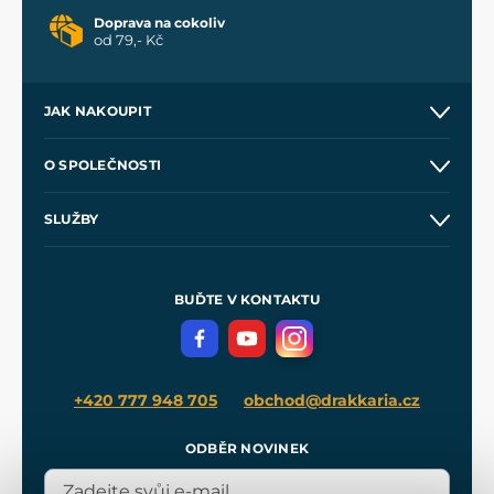
Doprava na cokoliv
od 79,- Kč
JAK NAKOUPIT
Kontakt a prodejny
O SPOLEČNOSTI
Obchodní podmínky
O nás
SLUŽBY
Velkoobchod
Naše dílny
Nákup na splátky
Zakázková výroba
Pro média
Meče pro Kingdom Come
BUĎTE V KONTAKTU
Volná místa
Filmový merch
Blog
+420 777 948 705
obchod@drakkaria.cz
ODBĚR NOVINEK