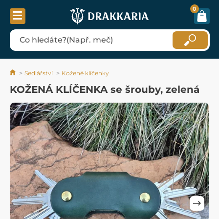
0
Sedlářství
Kožené klíčenky
KOŽENÁ KLÍČENKA se šrouby, zelená