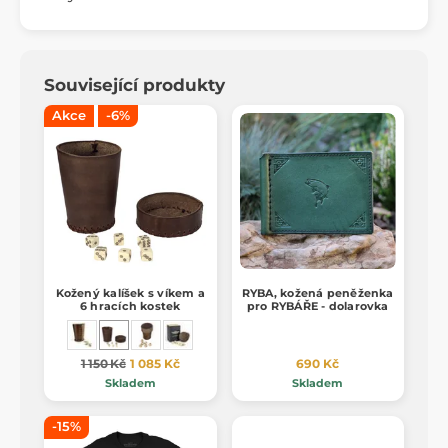
Související produkty
Akce
-6%
Kožený kalíšek s víkem a
RYBA, kožená peněženka
6 hracích kostek
pro RYBÁŘE - dolarovka
1 150 Kč
1 085 Kč
690 Kč
Skladem
Skladem
-15%