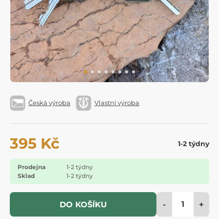
Česká výroba
Vlastní výroba
395 Kč
1-2 týdny
Prodejna
1-2 týdny
Sklad
1-2 týdny
-
+
DO KOŠÍKU