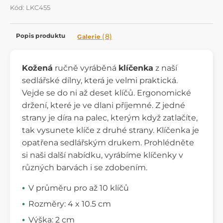
Kód: LKC455
Popis produktu
(8)
Galerie
Kožená
ručně vyráběná
klíčenka
z naší
sedlářské dílny, která je velmi praktická.
Vejde se do ni až deset klíčů. Ergonomické
držení, které je ve dlani příjemné. Z jedné
strany je díra na palec, kterým když zatlačíte,
tak vysunete klíče z druhé strany. Klíčenka je
opatřena sedlářským drukem. Prohlédněte
si naši další nabídku, vyrábíme klíčenky v
různých barvách i se zdobením.
V průměru pro až 10 klíčů
Rozměry: 4 x 10.5 cm
Výška: 2 cm