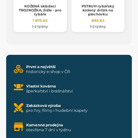
KOŽENÁ skládací
PSTRUH rybářský
TROJNOŽKA, židle - pro
kožený držák na
rybáře
plechovku
1 875 Kč
895 Kč
1-2 týdny
1-2 týdny
První a největší
historický e-shop v ČR
Vlastní kovárna
šperkařství i brašnářství
Zakázková výroba
pro hry, filmy i hudební kapely
Kamenná prodejna
otevřena 7 dní v týdnu