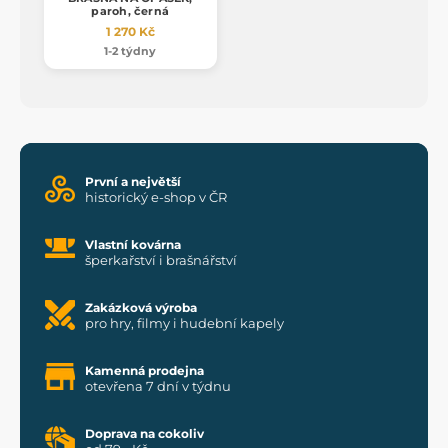
paroh, černá
1 270 Kč
1-2 týdny
První a největší
historický e-shop v ČR
Vlastní kovárna
šperkařství i brašnářství
Zakázková výroba
pro hry, filmy i hudební kapely
Kamenná prodejna
otevřena 7 dní v týdnu
Doprava na cokoliv