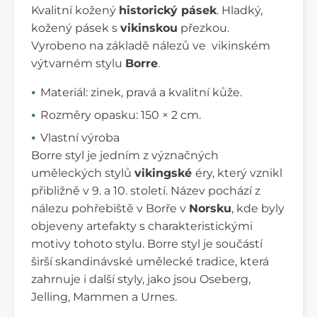
Kvalitní kožený
historický pásek
. Hladký,
kožený pásek s
vikinskou
přezkou.
Vyrobeno na základě nálezů ve vikinském
výtvarném stylu
Borre
.
Materiál: zinek, pravá a kvalitní kůže.
Rozměry opasku: 150 × 2 cm.
Vlastní výroba
Borre styl je jedním z význačných
uměleckých stylů
vikingské
éry, který vznikl
přibližně v 9. a 10. století. Název pochází z
nálezu pohřebiště v Borře v
Norsku
, kde byly
objeveny artefakty s charakteristickými
motivy tohoto stylu. Borre styl je součástí
širší skandinávské umělecké tradice, která
zahrnuje i další styly, jako jsou Oseberg,
Jelling, Mammen a Urnes.