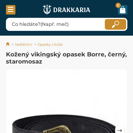
0
Sedlářství
Opasky z kůže
Kožený vikingský opasek Borre, černý,
staromosaz