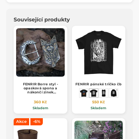
Související produkty
FENRIR Borre styl -
FENRIR pánské tričko čb
opasková spona a
nákončí zinek
staromosaz
360 Kč
550 Kč
Skladem
Skladem
Akce
-6%