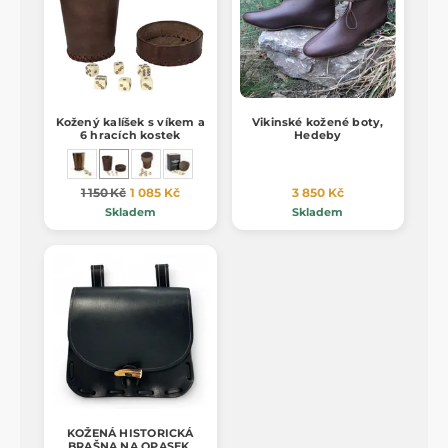
Kožený kalíšek s víkem a
Vikinské kožené boty,
6 hracích kostek
Hedeby
1 150 Kč
1 085 Kč
3 850 Kč
Skladem
Skladem
KOŽENÁ HISTORICKÁ
BRAŠNA NA OPASEK,