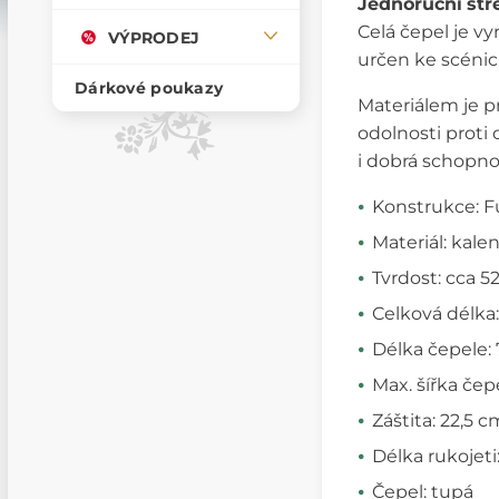
Jednoruční
st
Celá čepel je v
VÝPRODEJ
určen ke scéni
Dárkové poukazy
Materiálem je p
odolnosti proti
i dobrá schopno
Konstrukce: F
Materiál: kale
Tvrdost: cca 
Celková délka
Délka čepele:
Max. šířka čep
Záštita: 22,5 c
Délka rukojeti
Čepel: tupá