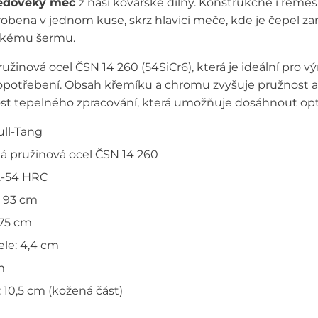
ředověký meč
z naší kovářské dílny. Konstrukčně i řeme
yrobena v jednom kuse, skrz hlavici meče, kde je čepel
ckému šermu.
ružinová ocel ČSN 14 260 (54SiCr6), která je ideální pro 
 opotřebení. Obsah křemíku a chromu zvyšuje pružnost a
st tepelného zpracování, která umožňuje dosáhnout opti
ull-Tang
ná pružinová ocel ČSN 14 260
52-54 HRC
: 93 cm
 75 cm
ele: 4,4 cm
m
: 10,5 cm (kožená část)