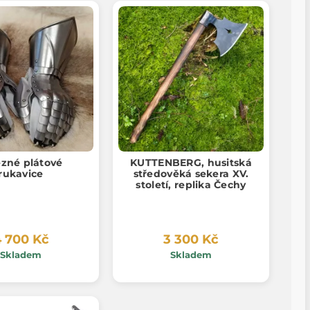
ezné plátové
KUTTENBERG, husitská
rukavice
středověká sekera XV.
století, replika Čechy
 700 Kč
3 300 Kč
Skladem
Skladem