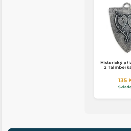
Historický př
z Talmberka
135 
Sklad