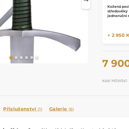
Kožená poc
středověký
jednoruční
+ 2 950 
7 90
Kód: MSW541
Příslušenství
Galerie
(1)
(6)