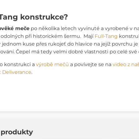
l-Tang konstrukce?
ověké meče
po několika letech vyvinuté a vyrobené v na
i odolných při historickém šermu. Mají
Full-Tang
konstruk
v jednom kuse přes rukojeť do hlavice na jejíž povrchu 
ňování. Čepel má tedy velmi dobré vlastnosti po celé své 
 o konstrukci a
výrobě mečů
a povívejte se na
video z na
 Deliverance
.
í produkty