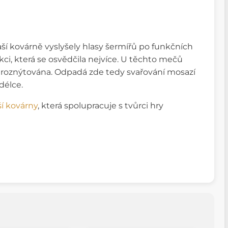
ší kovárně vyslyšely hlasy šermířů po funkčních
ci, která se osvědčila nejvíce. U těchto mečů
je roznýtována. Odpadá zde tedy svařování mosazí
délce.
ší kovárny
, která spolupracuje s tvůrci hry