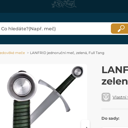
ředověké meče
LANFRID jednoruční meč, zelená, Full Tang
LANF
zelen
Vlastní
Do sady: