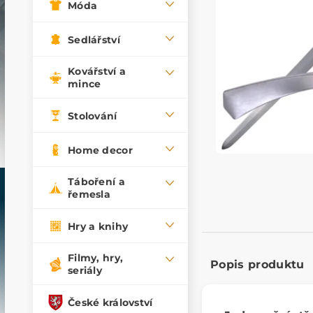
Móda
Sedlářství
Kovářství a
mince
Stolování
Home decor
Táboření a
řemesla
Hry a knihy
Filmy, hry,
Popis produktu
seriály
České království