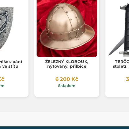
ívěšek páni
ŽELEZNÝ KLOBOUK,
TERČO
 ve štítu
nýtovaný, přilbice
století
Kč
6 200 Kč
3
em
Skladem