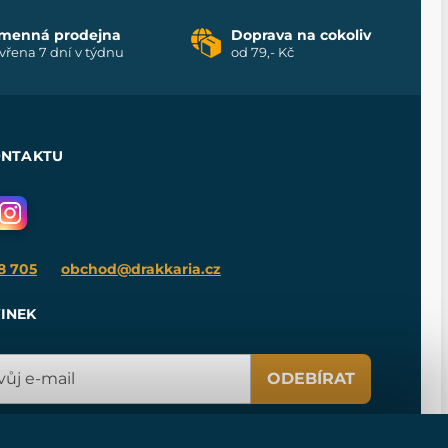
menná prodejna
Doprava na cokoliv
vřena 7 dní v týdnu
od 79,- Kč
ONTAKTU
8 705
obchod@drakkaria.cz
INEK
ODEBÍRAT