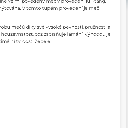
slně velmi povedený meč v provedení full-tang.
 zanýtována. V tomto tupém provedení je meč
výrobu mečů díky své vysoké pevnosti, pružnosti a
 houževnatost, což zabraňuje lámání. Výhodou je
mální tvrdosti čepele.