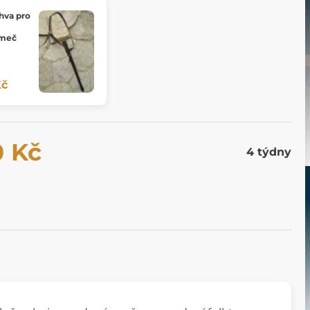
hva pro
 meč
Kč
0 Kč
4 týdny