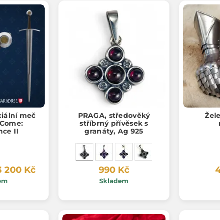
ciální meč
PRAGA, středověký
Žel
 Come:
stříbrný přívěsek s
nce II
granáty, Ag 925
3 200 Kč
990 Kč
4
em
Skladem