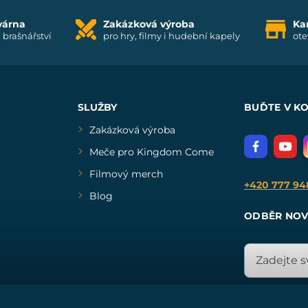
várna
Zakázková výroba
Ka
i brašnářství
pro hry, filmy i hudební kapely
ote
SLUŽBY
BUĎTE V K
Zakázková výroba
Meče pro Kingdom Come
Filmový merch
+420 777 94
Blog
ODBĚR NOV