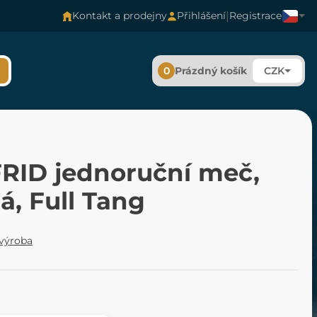
|
Kontakt a prodejny
Přihlášení
Registrace
0
Prázdný košík
CZK
RID jednoruční meč,
á, Full Tang
 výroba