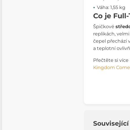
Váha: 1,55 kg
Co je Ful
Špičkové
střed
replikách, velm
čepel přechází 
a teplotní ovliv
Přečtěte si více
Kingdom Come:
Souvisejíc