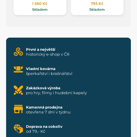
1 580 Kč
795 Kč
Skladem
Skladem
První a největší
historický e-shop v ČR
Vlastní kovárna
šperkařství i brašnářství
Zakázková výroba
pro hry, filmy i hudební kapely
Kamenná prodejna
otevřena 7 dní v týdnu
Doprava na cokoliv
od 79,- Kč