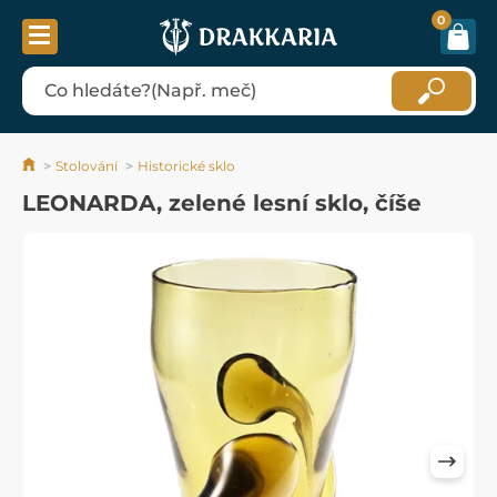
0
Stolování
Historické sklo
LEONARDA, zelené lesní sklo, číše