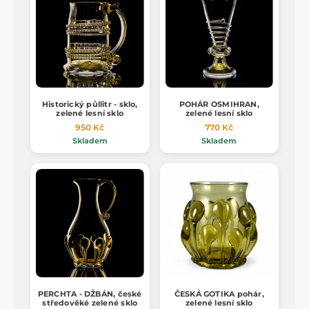
Historický půllitr - sklo,
POHÁR OSMIHRAN,
zelené lesní sklo
zelené lesní sklo
950 Kč
770 Kč
Skladem
Skladem
PERCHTA - DŽBÁN, české
ČESKÁ GOTIKA pohár,
středověké zelené sklo
zelené lesní sklo