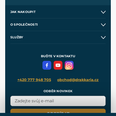
JAK NAKOUPIT
Kontakt a prodejny
O SPOLEČNOSTI
Obchodní podmínky
O nás
SLUŽBY
Velkoobchod
Naše dílny
Nákup na splátky
Zakázková výroba
Pro média
Meče pro Kingdom Come
BUĎTE V KONTAKTU
Volná místa
Filmový merch
Blog
+420 777 948 705
obchod@drakkaria.cz
ODBĚR NOVINEK
ODEBÍRAT