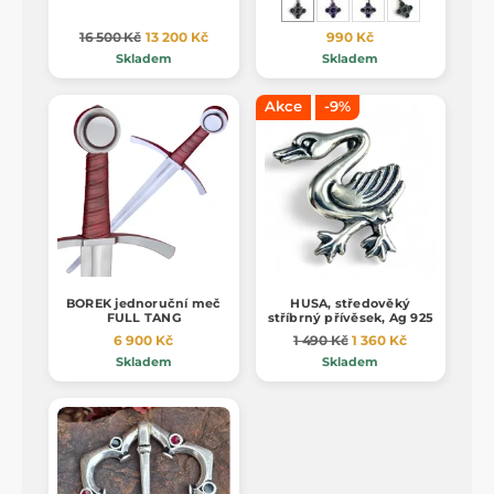
16 500 Kč
13 200 Kč
990 Kč
Skladem
Skladem
Akce
-9%
BOREK jednoruční meč
HUSA, středověký
FULL TANG
stříbrný přívěsek, Ag 925
6 900 Kč
1 490 Kč
1 360 Kč
Skladem
Skladem