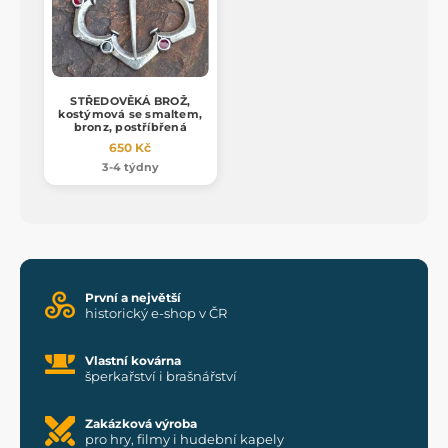
STŘEDOVĚKÁ BROŽ,
kostýmová se smaltem,
bronz, postříbřená
650 Kč
3-4 týdny
První a největší
historický e-shop v ČR
Vlastní kovárna
šperkařství i brašnářství
Zakázková výroba
pro hry, filmy i hudební kapely