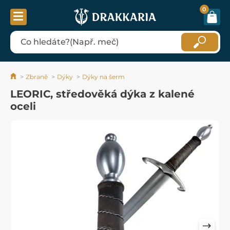
0
Zbraně
Dýky
Dýky na šerm
LEORIC, středověká dýka z kalené
oceli