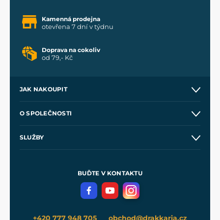
Kamenná prodejna
otevřena 7 dní v týdnu
Doprava na cokoliv
od 79,- Kč
JAK NAKOUPIT
Kontakt a prodejny
O SPOLEČNOSTI
Obchodní podmínky
O nás
SLUŽBY
Velkoobchod
Naše dílny
Nákup na splátky
Zakázková výroba
Pro média
Meče pro Kingdom Come
BUĎTE V KONTAKTU
Volná místa
Filmový merch
Blog
+420 777 948 705
obchod@drakkaria.cz