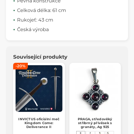
Pevná konstrukce
Celková délka: 61 cm
Rukojeť: 43 cm
Česká výroba
Související produkty
-20%
INVICTUS oficiální meč
PRAGA, středověký
Kingdom Come:
stříbrný přívěsek s
Deliverance II
granáty, Ag 925