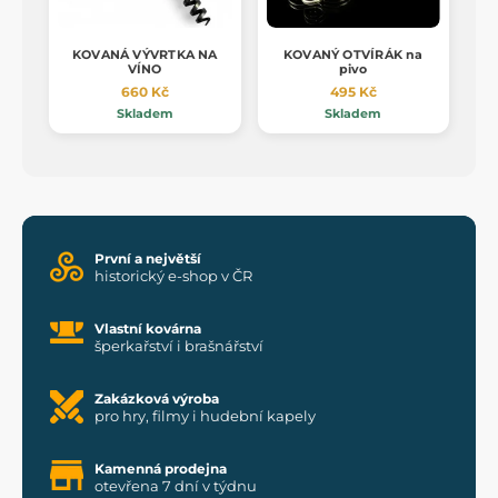
KOVANÁ VÝVRTKA NA
KOVANÝ OTVÍRÁK na
VÍNO
pivo
660 Kč
495 Kč
Skladem
Skladem
První a největší
historický e-shop v ČR
Vlastní kovárna
šperkařství i brašnářství
Zakázková výroba
pro hry, filmy i hudební kapely
Kamenná prodejna
otevřena 7 dní v týdnu