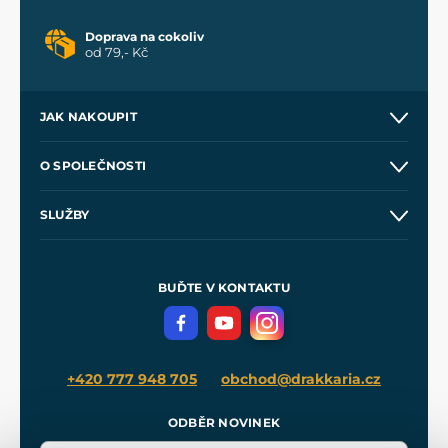
Doprava na cokoliv
od 79,- Kč
JAK NAKOUPIT
Kontakt a prodejny
O SPOLEČNOSTI
Obchodní podmínky
O nás
SLUŽBY
Velkoobchod
Naše dílny
Nákup na splátky
Zakázková výroba
Pro média
Meče pro Kingdom Come
BUĎTE V KONTAKTU
Volná místa
Filmový merch
Blog
+420 777 948 705
obchod@drakkaria.cz
ODBĚR NOVINEK