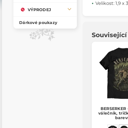
Velikost: 1,9 x
VÝPRODEJ
Dárkové poukazy
Souvisejíc
BERSERKER -
válečník, tri
barev