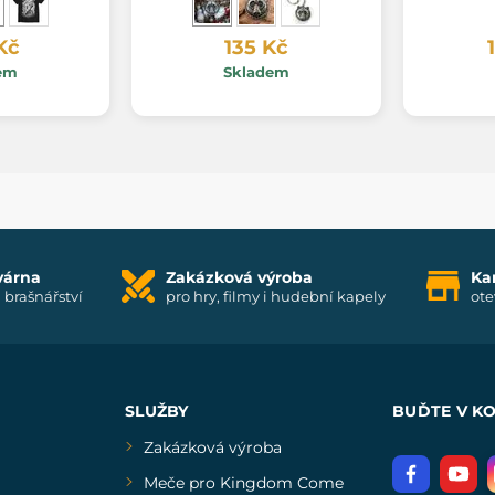
Kč
135 Kč
em
Skladem
várna
Zakázková výroba
Ka
i brašnářství
pro hry, filmy i hudební kapely
ote
SLUŽBY
BUĎTE V K
Zakázková výroba
Meče pro Kingdom Come