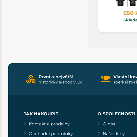
650 
Sklad
První a největší
Vlastní ko
historický e-shop v ČR
šperkařství 
JAK NAKOUPIT
O SPOLEČNOSTI
Kontakt a prodejny
O nás
Obchodní podmínky
Naše dílny