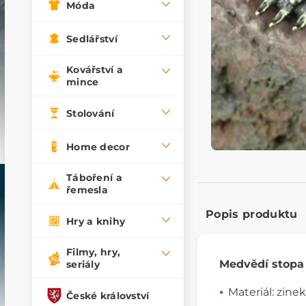
Móda
Sedlářství
Kovářství a
mince
Stolování
Home decor
Táboření a
řemesla
Popis produktu
Hry a knihy
Filmy, hry,
Medvědí stopa
seriály
Materiál: zinek
České království