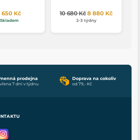
1 650 Kč
10 680 Kč
8 880 Kč
Skladem
2-3 týdny
menná prodejna
Doprava na cokoliv
vřena 7 dní v týdnu
od 79,- Kč
ONTAKTU