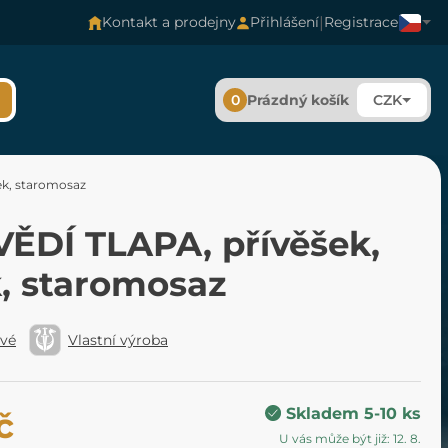
|
Kontakt a prodejny
Přihlášení
Registrace
0
Prázdný košík
CZK
ek, staromosaz
ĚDÍ TLAPA, přívěšek,
k, staromosaz
ové
Vlastní výroba
Skladem 5-10 ks
č
U vás může být již: 12. 8.