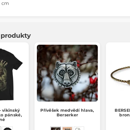
 3 cm
í produkty
 vikinský
Přívěšek medvědí hlava,
BERSE
čko pánské,
Berserker
bron
né