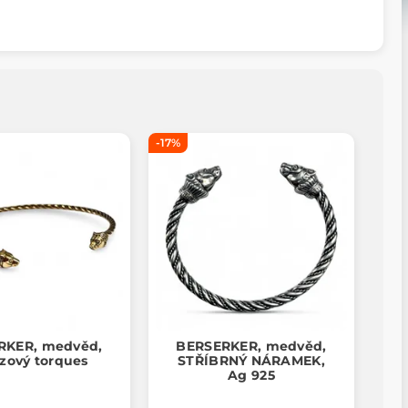
-17%
RKER, medvěd,
BERSERKER, medvěd,
zový torques
STŘÍBRNÝ NÁRAMEK,
Ag 925