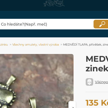
 zinku
Všechny amulety, vlastní výroba
MEDVĚDÍ TLAPA, přívěšek, zin
MEDV
zine
Viking
135 K