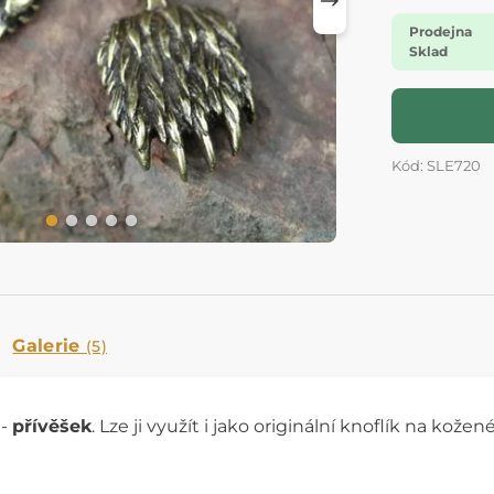
Prodejna
Sklad
Kód: SLE720
Galerie
(5)
-
přívěšek
. Lze ji využít i jako originální knoflík na kož