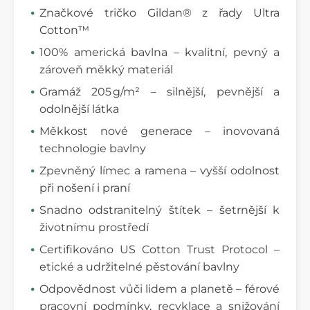
Značkové tričko Gildan® z řady Ultra
Cotton™
100% americká bavlna – kvalitní, pevný a
zároveň měkký materiál
Gramáž 205 g/m² – silnější, pevnější a
odolnější látka
Měkkost nové generace – inovovaná
technologie bavlny
Zpevněný límec a ramena – vyšší odolnost
při nošení i praní
Snadno odstranitelný štítek – šetrnější k
životnímu prostředí
Certifikováno US Cotton Trust Protocol –
etické a udržitelné pěstování bavlny
Odpovědnost vůči lidem a planetě – férové
pracovní podmínky, recyklace a snižování