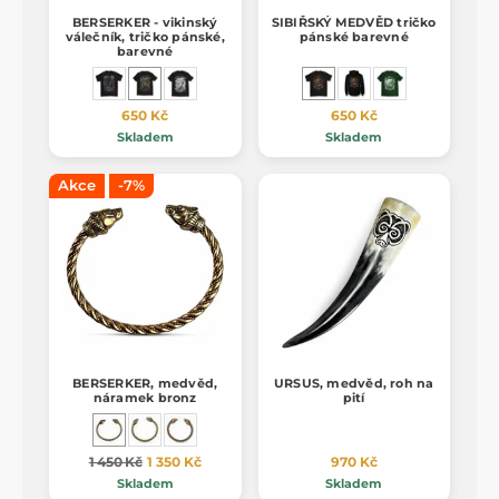
BERSERKER - vikinský
SIBIŘSKÝ MEDVĚD tričko
válečník, tričko pánské,
pánské barevné
barevné
650 Kč
650 Kč
Skladem
Skladem
Akce
-7%
BERSERKER, medvěd,
URSUS, medvěd, roh na
náramek bronz
pití
1 450 Kč
1 350 Kč
970 Kč
Skladem
Skladem