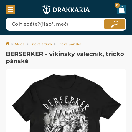
0
Móda
Trička a tílka
Trička pánská
BERSERKER - vikinský válečník, tričko
pánské