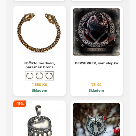
BJÖRN, medvěd,
BERSERKER, samolepka
náramek bronz
1 550 Kč
75 Kč
Skladem
Skladem
-11%