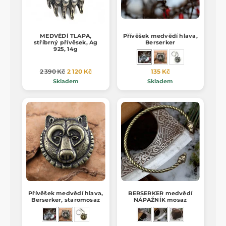
MEDVĚDÍ TLAPA,
Přívěšek medvědí hlava,
stříbrný přívěsek, Ag
Berserker
925, 14g
2 390 Kč
2 120 Kč
135 Kč
Skladem
Skladem
Přívěšek medvědí hlava,
BERSERKER medvědí
Berserker, staromosaz
NÁPAŽNÍK mosaz