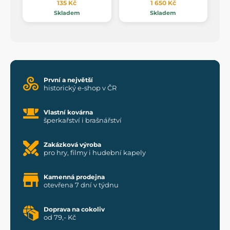
135 Kč
1 650 Kč
Skladem
Skladem
První a největší
historický e-shop v ČR
Vlastní kovárna
šperkařství i brašnářství
Zakázková výroba
pro hry, filmy i hudební kapely
Kamenná prodejna
otevřena 7 dní v týdnu
Doprava na cokoliv
od 79,- Kč