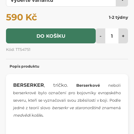
590 Kč
1-2 týdny
-
+
DO KOŠÍKU
Kód: TTS4751
Popis produktu
BERSERKER
, tričko.
Berserkové
neboli
berserkrové bylo označení pro bojovníky evropského
severu, kteří se vyznačovali svou zběsilostí v boji. Podle
jedné z teorií slovo
berserkr ve staronorštině
znamená
medvědí košile
.