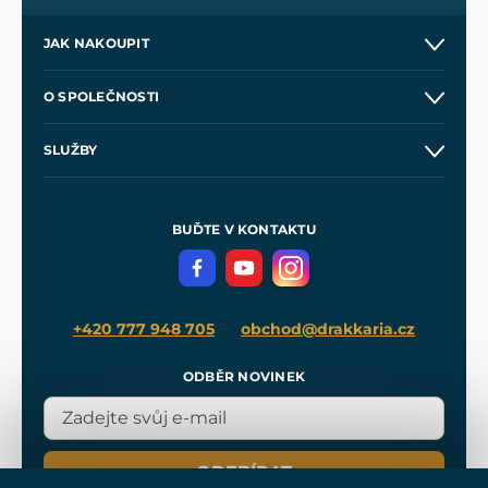
JAK NAKOUPIT
Kontakt a prodejny
O SPOLEČNOSTI
Obchodní podmínky
O nás
SLUŽBY
Velkoobchod
Naše dílny
Nákup na splátky
Zakázková výroba
Pro média
Meče pro Kingdom Come
BUĎTE V KONTAKTU
Volná místa
Filmový merch
Blog
+420 777 948 705
obchod@drakkaria.cz
ODBĚR NOVINEK
ODEBÍRAT