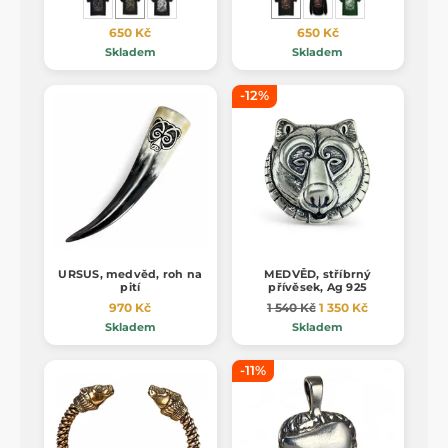
650 Kč
650 Kč
Skladem
Skladem
-12%
URSUS, medvěd, roh na
MEDVĚD, stříbrný
pití
přívěsek, Ag 925
970 Kč
1 540 Kč
1 350 Kč
Skladem
Skladem
-11%