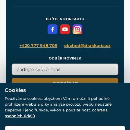
Naše dílny
Nákup na splátky
Zakázková výroba
Pro média
Meče pro Kingdom Come
BUĎTE V KONTAKTU
Volná místa
Filmový merch
Blog
+420 777 948 705
obchod@drakkaria.cz
ODBĚR NOVINEK
ODEBÍRAT
Cookies
Používáme cookies, abychom Vám umožnili pohodlné
prohlížení webu a díky analýze provozu webu neustále
zlepšovali jeho funkce, výkon a použitelnost.
ochrana
osobních údajů
© Všechna práva vyhrazena. www.drakkaria.cz 2007-2026.
Powered by
Simplia.cz
, protected by reCAPTCHA.