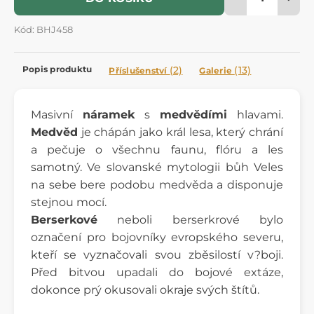
Kód: BHJ458
Popis produktu
(2)
(13)
Příslušenství
Galerie
Masivní
náramek
s
medvědími
hlavami.
Medvěd
je chápán jako král lesa, který chrání
a pečuje o všechnu faunu, flóru a les
samotný. Ve slovanské mytologii bůh Veles
na sebe bere podobu medvěda a disponuje
stejnou mocí.
Berserkové
neboli berserkrové bylo
označení pro bojovníky evropského severu,
kteří se vyznačovali svou zběsilostí v?boji.
Před bitvou upadali do bojové extáze,
dokonce prý okusovali okraje svých štítů.