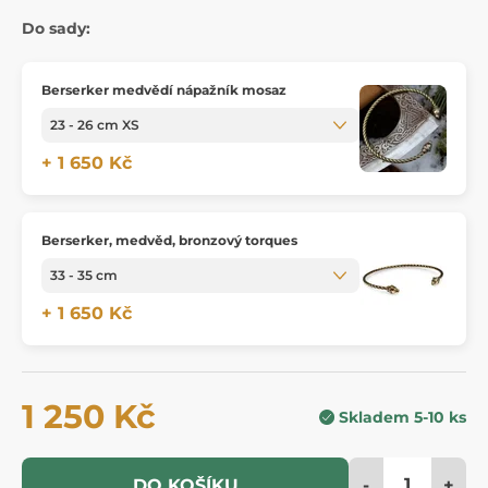
Do sady:
Berserker medvědí nápažník mosaz
+ 1 650 Kč
Berserker, medvěd, bronzový torques
+ 1 650 Kč
1 250 Kč
Skladem 5-10 ks
-
+
DO KOŠÍKU