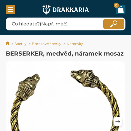
0
Šperky
Bronzové šperky
Náramky
BERSERKER, medvěd, náramek mosaz