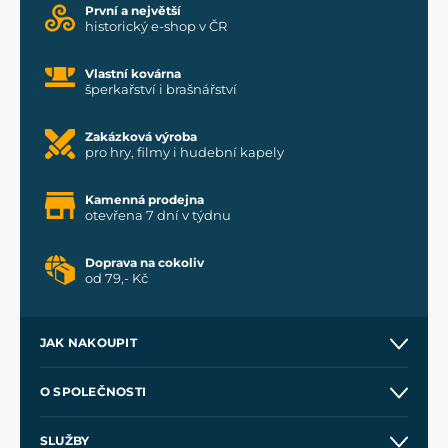
První a největší
historický e-shop v ČR
Vlastní kovárna
šperkařství i brašnářství
Zakázková výroba
pro hry, filmy i hudební kapely
Kamenná prodejna
otevřena 7 dní v týdnu
Doprava na cokoliv
od 79,- Kč
JAK NAKOUPIT
Kontakt a prodejny
O SPOLEČNOSTI
Obchodní podmínky
O nás
SLUŽBY
Velkoobchod