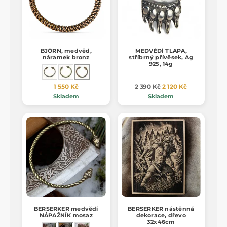
BJÖRN, medvěd,
MEDVĚDÍ TLAPA,
náramek bronz
stříbrný přívěsek, Ag
925, 14g
1 550 Kč
2 390 Kč
2 120 Kč
Skladem
Skladem
BERSERKER medvědí
BERSERKER nástěnná
NÁPAŽNÍK mosaz
dekorace, dřevo
32x46cm