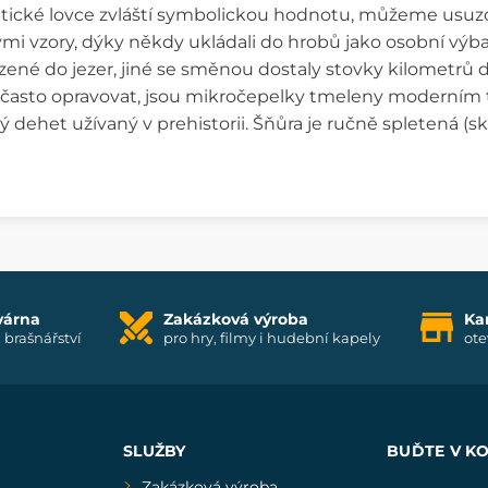
tické lovce zvláští symbolickou hodnotu, můžeme usuzov
tými vzory, dýky někdy ukládali do hrobů jako osobní výb
ené do jezer, jiné se směnou dostaly stovky kilometrů d
 často opravovat, jsou mikročepelky tmeleny moderním 
 dehet užívaný v prehistorii. Šňůra je ručně spletená (sk
várna
Zakázková výroba
Ka
i brašnářství
pro hry, filmy i hudební kapely
ote
SLUŽBY
BUĎTE V K
Zakázková výroba