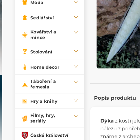
Móda
Sedlářství
Kovářství a
mince
Stolování
Home decor
Táboření a
řemesla
Popis produktu
Hry a knihy
Filmy, hry,
Dýka
z kosti je
seriály
nálezu z pohřeb
České království
známe z archeol