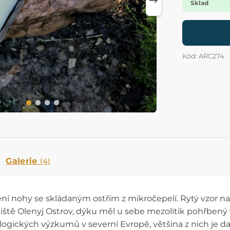
Sklad
Kód: ARC274
Galerie
(4)
lení nohy se skládaným ostřím z mikročepelí. Rytý vzor 
iště Olenyj Ostrov, dýku měl u sebe mezolitik pohřbený v
ogických výzkumů v severní Evropě, většina z nich je dat