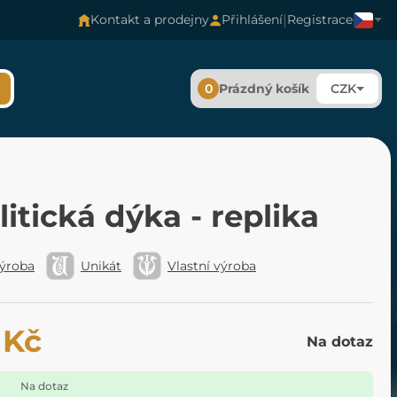
|
Kontakt a prodejny
Přihlášení
Registrace
0
Prázdný košík
CZK
itická dýka - replika
výroba
Unikát
Vlastní výroba
 Kč
Na dotaz
Na dotaz