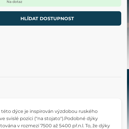
Na dotaz
HLÍDAT DOSTUPNOST
na této dýce je inspirován výzdobou ruského
e svislé pozici ("na stojato").Podobné dýky
ována v rozmezí 7500 až 5400 př.n.l. To, že dýky