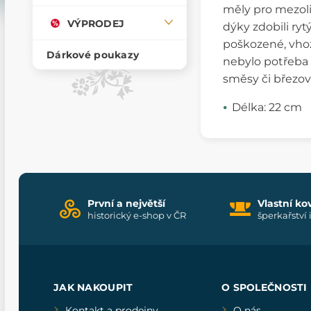
měly pro mezoli
VÝPRODEJ
dýky zdobili ry
poškozené, vhoz
Dárkové poukazy
nebylo potřeba
směsy či březový
Délka: 22 cm
První a největší
Vlastní ko
historický e-shop v ČR
šperkařství 
JAK NAKOUPIT
O SPOLEČNOSTI
Kontakt a prodejny
O nás