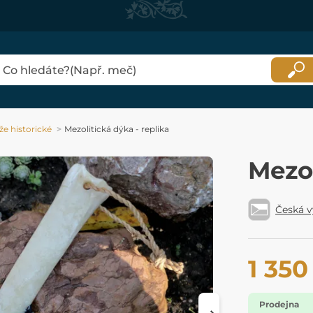
e historické
Mezolitická dýka - replika
Mezol
Česká 
1 350
Prodejna