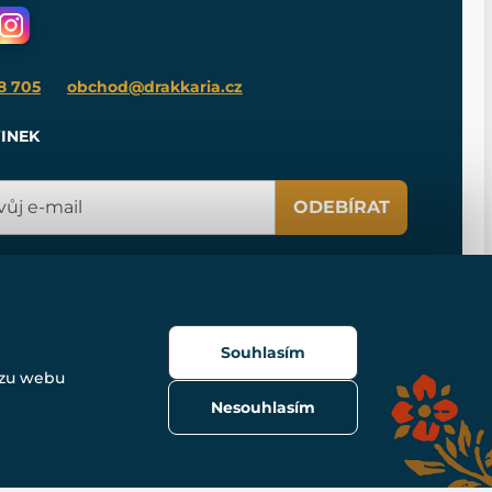
8 705
obchod@drakkaria.cz
INEK
ODEBÍRAT
Souhlasím
ozu webu
Nesouhlasím