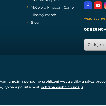
Meče pro Kingdom Come
Filmový merch
+420 777 94
Blog
ODBĚR NOV
© Všechna práva vyhrazena. www.drakkaria.cz 2007-2026.
Powered by
Simplia.cz
, protected by reCAPTCHA.
Vám umožnili pohodlné prohlížení webu a díky analýze prov
e, výkon a použitelnost.
ochrana osobních údajů