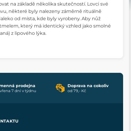
at na základě několika skutečností. Lovci své
avu, některé byly nalezeny záměrně rituálně
aleko od místa, kde byly vyrobeny. Aby nůž
tmelem, který má identický vzhled jako smolné
aná) z lipového lýka.
menná prodejna
Doprava na cokoliv
vřena 7 dní v týdnu
od 79,- Kč
ONTAKTU