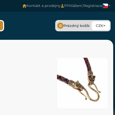
|
Kontakt a prodejny
Přihlášení
Registrace
0
Prázdný košík
CZK