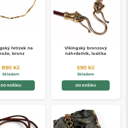
gský řetízek na
Vikingský bronzový
rože, bronz
náhrdelník, lasička
890 Kč
590 Kč
Skladem
Skladem
DO KOŠÍKU
DO KOŠÍKU