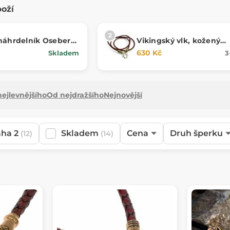
boží
náhrdelník Oseberg
Vikingský vlk, kožený
náhrdelník, bronz
630 Kč
Skladem
3
ejlevnějšího
Od nejdražšího
Nejnovější
aha 2
Skladem
Cena
Druh šperku
(12)
(14)