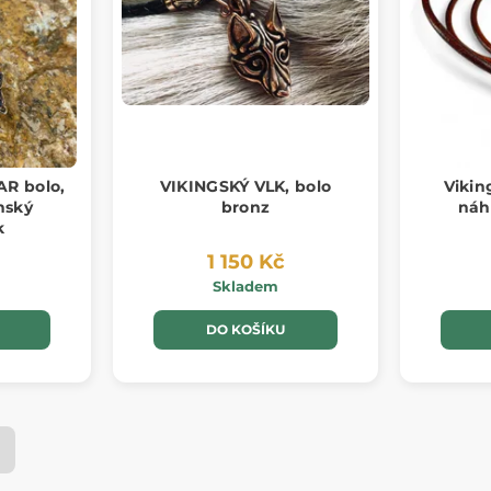
R bolo,
VIKINGSKÝ VLK, bolo
Vikin
nský
bronz
náh
k
1 150 Kč
Skladem
DO KOŠÍKU