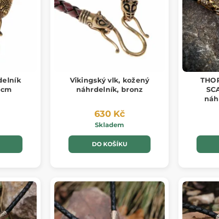
delník
Vikingský vlk, kožený
THO
 cm
náhrdelník, bronz
SCA
náh
630 Kč
Skladem
DO KOŠÍKU