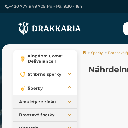
|
+420 777 948 705
Po - Pá: 8:30 - 16h
Šperky
Bronzové š
Kingdom Come:
Deliverance II
Náhrdeln
Stříbrné šperky
Šperky
Amulety ze zinku
Všechny amulety,
Bronzové šperky
vlastní výroba
Přívěsky
Keltské amulety