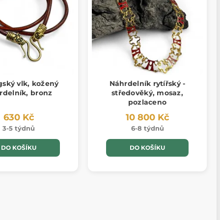
gský vlk, kožený
Náhrdelník rytířský -
rdelník, bronz
středověký, mosaz,
pozlaceno
630 Kč
10 800 Kč
3-5 týdnů
6-8 týdnů
DO KOŠÍKU
DO KOŠÍKU