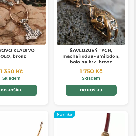
ROVO KLADIVO
ŠAVLOZUBÝ TYGR,
OLO, bronz
machairodus - smilodon,
bolo na krk, bronz
1 350 Kč
1 750 Kč
Skladem
Skladem
DO KOŠÍKU
DO KOŠÍKU
Novinka