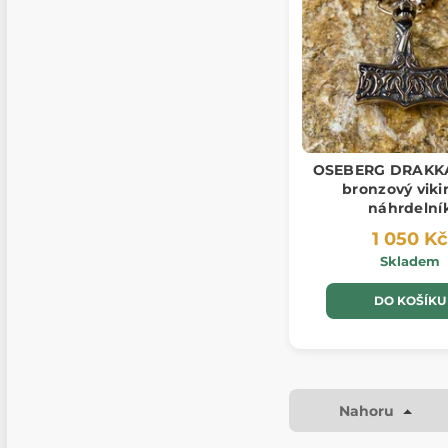
OSEBERG DRAKKA
bronzový viki
náhrdelní
1 050 Kč
Skladem
DO KOŠÍKU
Nahoru