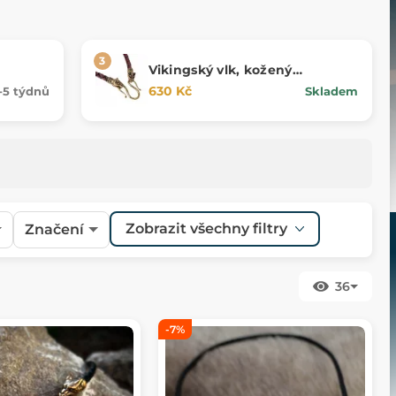
Vikingský vlk, kožený
náhrdelník, bronz
630 Kč
-5 týdnů
Skladem
Zobrazit všechny filtry
Značení
36
-7%