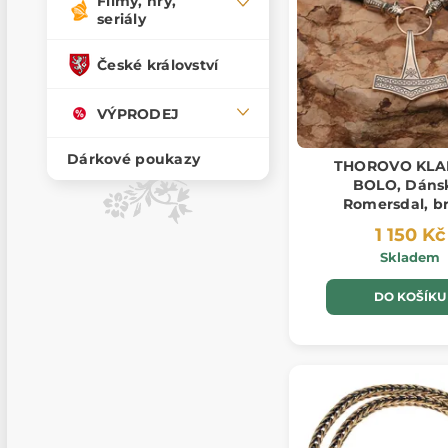
Filmy, hry,
seriály
České království
VÝPRODEJ
Dárkové poukazy
THOROVO KLA
BOLO, Dáns
Romersdal, b
1 150 Kč
Skladem
DO KOŠÍKU