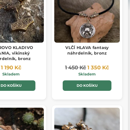
ROVO KLADIVO
VLČÍ HLAVA fantasy
NIA, vikinský
náhrdelník, bronz
rdelník, bronz
1 190 Kč
1 450 Kč
1 350 Kč
Skladem
Skladem
DO KOŠÍKU
DO KOŠÍKU