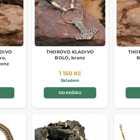
DIVO
THOROVO KLADIVO
THO
ko,
BOLO, bronz
B
ronz
1 150 Kč
Skladem
DO KOŠÍKU