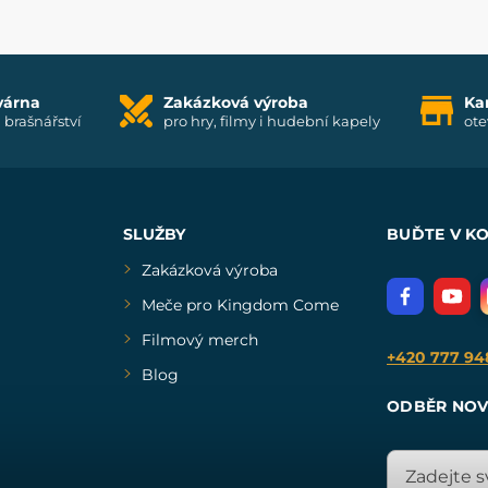
várna
Zakázková výroba
Ka
i brašnářství
pro hry, filmy i hudební kapely
ote
SLUŽBY
BUĎTE V K
Zakázková výroba
Meče pro Kingdom Come
Filmový merch
+420 777 94
Blog
ODBĚR NOV