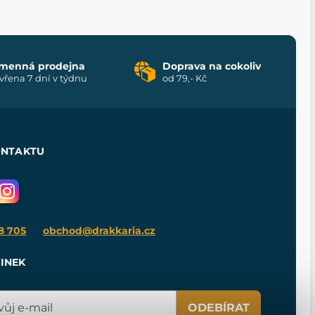
menná prodejna
Doprava na cokoliv
vřena 7 dní v týdnu
od 79,- Kč
ONTAKTU
8 705
obchod@drakkaria.cz
INEK
ODEBÍRAT