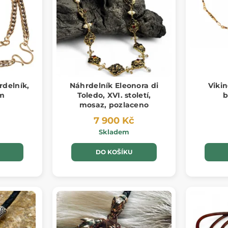
rdelník,
Náhrdelník Eleonora di
Vikin
m
Toledo, XVI. století,
b
mosaz, pozlaceno
7 900 Kč
Skladem
DO KOŠÍKU