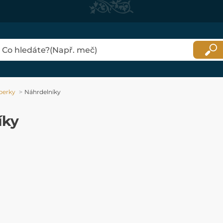
perky
Náhrdelníky
íky