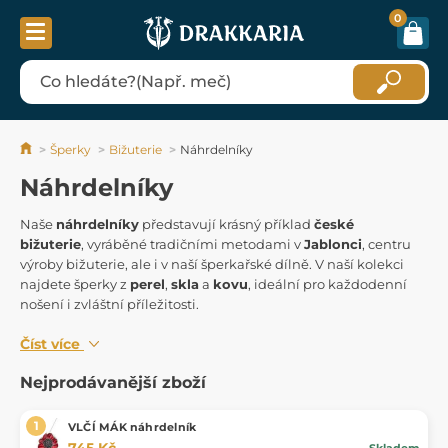
0
Šperky
Bižuterie
Náhrdelníky
Náhrdelníky
Naše
náhrdelníky
představují krásný příklad
české
bižuterie
, vyráběné tradičními metodami v
Jablonci
, centru
výroby bižuterie, ale i v naší šperkařské dílně. V naší kolekci
najdete šperky z
perel
,
skla
a
kovu
, ideální pro každodenní
nošení i zvláštní příležitosti.
Číst více
Nejprodávanější zboží
VLČÍ MÁK náhrdelník
745 Kč
Skladem