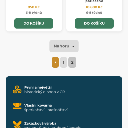
pozlaceno
850 Kč
10 800 Kč
6-8 týdnů
6-8 týdnů
DO KOŠÍKU
DO KOŠÍKU
Nahoru
1
2
První a největší
historický e-shop v ČR
Vlastní kovárna
šperkařství i brašnářství
Zakázková výroba
pro hry, filmy i hudební kapely