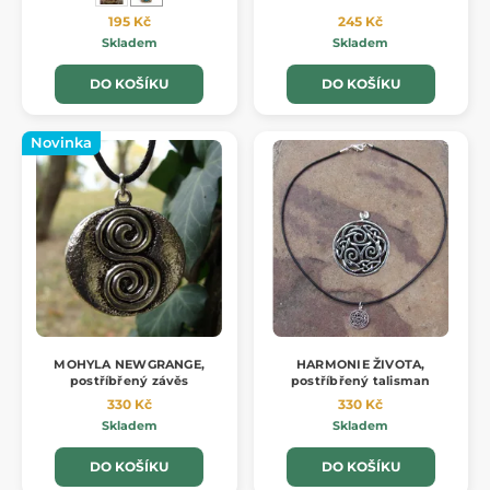
195 Kč
245 Kč
Skladem
Skladem
DO KOŠÍKU
DO KOŠÍKU
Novinka
MOHYLA NEWGRANGE,
HARMONIE ŽIVOTA,
postříbřený závěs
postříbřený talisman
330 Kč
330 Kč
Skladem
Skladem
DO KOŠÍKU
DO KOŠÍKU