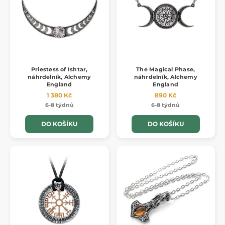
Priestess of Ishtar,
The Magical Phase,
náhrdelník, Alchemy
náhrdelník, Alchemy
England
England
1 380 Kč
890 Kč
6-8 týdnů
6-8 týdnů
DO KOŠÍKU
DO KOŠÍKU