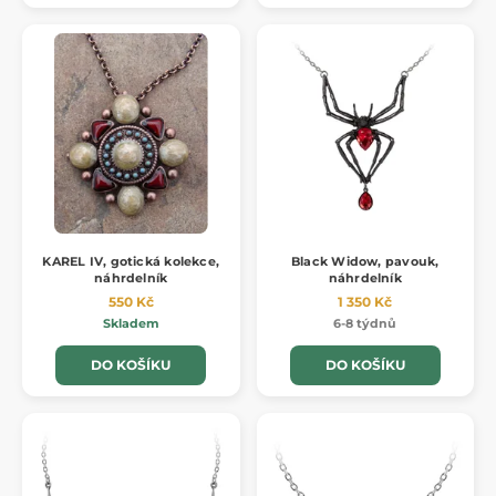
KAREL IV, gotická kolekce,
Black Widow, pavouk,
náhrdelník
náhrdelník
550 Kč
1 350 Kč
Skladem
6-8 týdnů
DO KOŠÍKU
DO KOŠÍKU