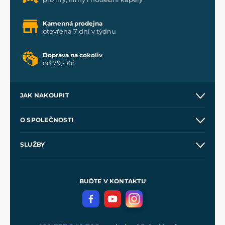
Kamenná prodejna
otevřena 7 dní v týdnu
Doprava na cokoliv
od 79,- Kč
JAK NAKOUPIT
Kontakt a prodejny
O SPOLEČNOSTI
Obchodní podmínky
O nás
SLUŽBY
Velkoobchod
Naše dílny
Nákup na splátky
Zakázková výroba
Pro média
Meče pro Kingdom Come
BUĎTE V KONTAKTU
Volná místa
Filmový merch
Blog