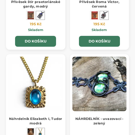
Přívěsek štír praetoriánské
Přívěsek Roma Victor,
gardy, modrý
červená
195 Kč
195 Kč
Skladem
Skladem
DO KOŠÍKU
DO KOŠÍKU
Náhrdelník Elizabeth I, Tudor
NÁHRDELNÍK - uvazovací -
modrá
zelený