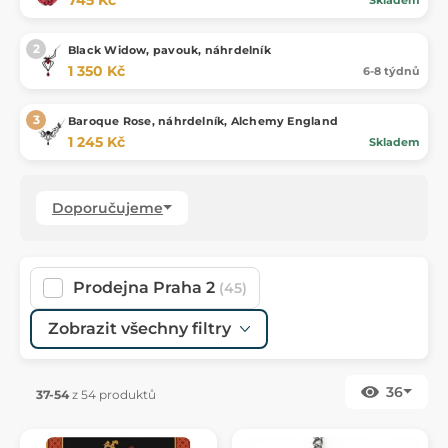
Black Widow, pavouk, náhrdelník
1 350 Kč
6-8 týdnů
Baroque Rose, náhrdelník, Alchemy England
1 245 Kč
Skladem
Doporučujeme
Prodejna Praha 2
(45)
Zobrazit všechny filtry
36
37-54
z 54 produktů