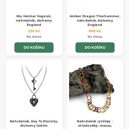
Niu Heimar Vegvisir,
Amber Dragon Thorhammer,
náhrdelník, Alchemy
náhrdelník, Alchemy
England
England
530 Kč
898 Kč
Na dotaz
Na dotaz
DO KOŠÍKU
DO KOŠÍKU
Náhrdelník, Key To Eternity,
Náhrdelník rytířský -
Alchemy Gothic
středověký, mosaz,