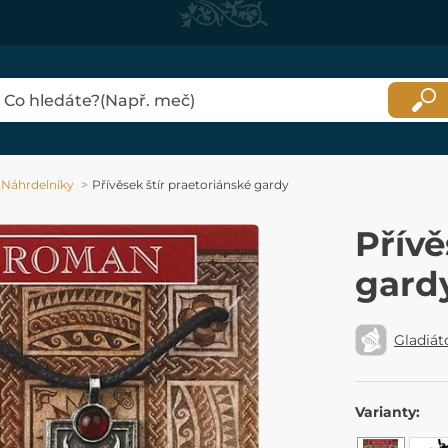
Náhrdelníky
Přívěsek štír praetoriánské gardy
Přívě
gard
Gladiát
Varianty: