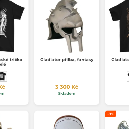
nské tričko
Gladiator přilba, fantasy
Gladiato
ílé
Kč
3 300 Kč
em
Skladem
-9%