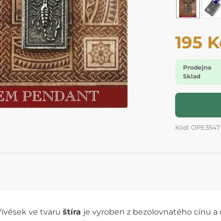
195 K
Prodejna
Sklad
Kód: OPE3547
řívěsek ve tvaru
štíra
je vyroben z bezolovnatého cínu