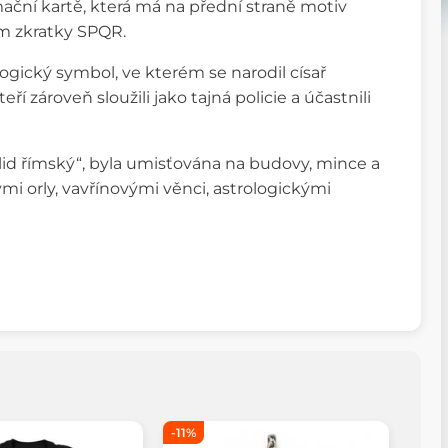
ační kartě, která má na přední straně motiv
am zkratky SPQR.
ogický symbol, ve kterém se narodil císař
kteří zároveň sloužili jako tajná policie a účastnili
 lid římský“, byla umisťována na budovy, mince a
ými orly, vavřínovými věnci, astrologickými
-11%