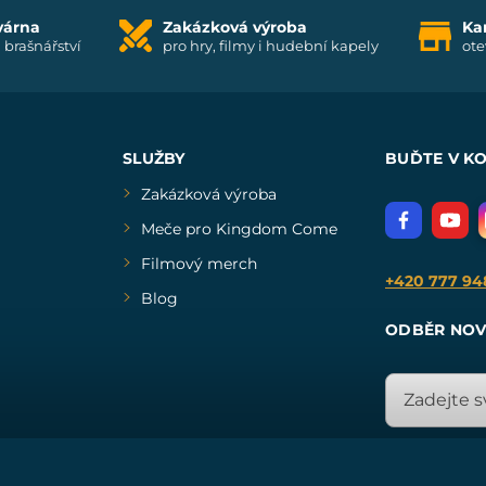
várna
Zakázková výroba
Ka
i brašnářství
pro hry, filmy i hudební kapely
ote
SLUŽBY
BUĎTE V K
Zakázková výroba
Meče pro Kingdom Come
Filmový merch
+420 777 94
Blog
ODBĚR NOV