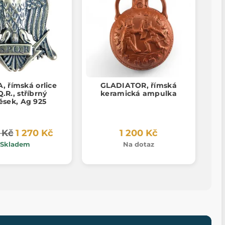
, římská orlice
GLADIATOR, římská
Q.R., stříbrný
keramická ampulka
ěsek, Ag 925
 Kč
1 270 Kč
1 200 Kč
Skladem
Na dotaz