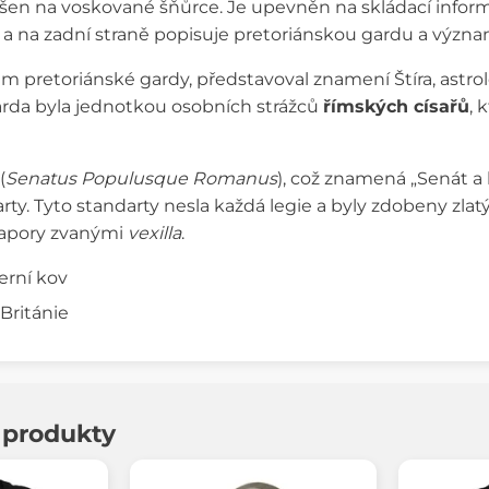
ěšen na voskované šňůrce. Je upevněn na skládací inform
a na zadní straně popisuje pretoriánskou gardu a význ
em pretoriánské gardy, představoval znamení Štíra, astrol
garda byla jednotkou osobních strážců
římských císařů
, 
(
Senatus Populusque Romanus
), což znamená „Senát a
ty. Tyto standarty nesla každá legie a byly zdobeny zlat
apory zvanými
vexilla
.
terní kov
Británie
í produkty