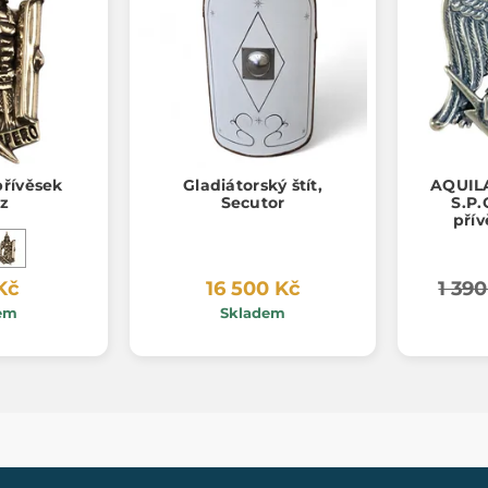
přívěsek
Gladiátorský štít,
AQUILA
z
Secutor
S.P.
přív
Kč
16 500 Kč
1 390
em
Skladem