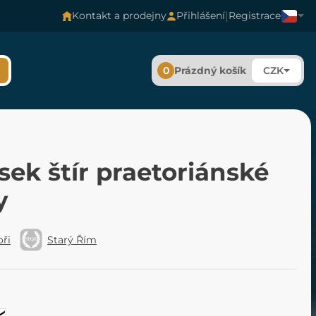
|
Kontakt a prodejny
Přihlášení
Registrace
0
Prázdný košík
CZK
sek štír praetoriánské
y
oři
Starý Řím