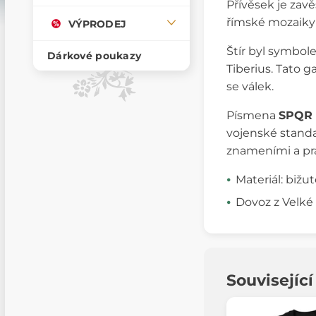
Přívěsek je zav
římské mozaiky 
VÝPRODEJ
Štír byl symbol
Dárkové poukazy
Tiberius. Tato 
se válek.
Písmena
SPQR
vojenské standar
znameními a pr
Materiál: bižu
Dovoz z Velké 
Souvisejíc