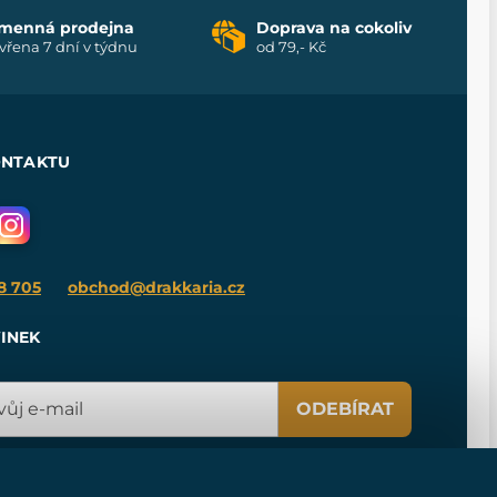
menná prodejna
Doprava na cokoliv
vřena 7 dní v týdnu
od 79,- Kč
ONTAKTU
8 705
obchod@drakkaria.cz
INEK
ODEBÍRAT