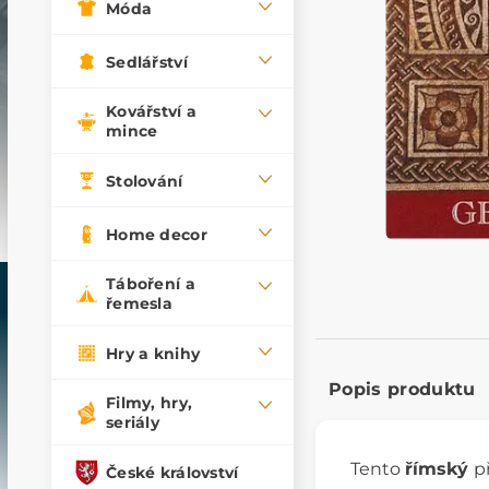
Móda
Sedlářství
Kovářství a
mince
Stolování
Home decor
Táboření a
řemesla
Hry a knihy
Popis produktu
Filmy, hry,
seriály
Tento
římský
p
České království