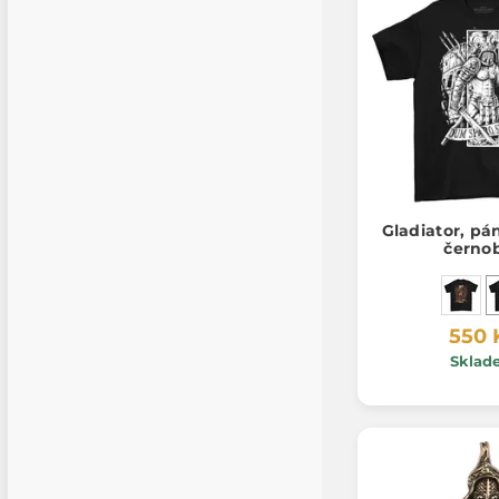
Gladiator, pá
černob
550 
Sklad