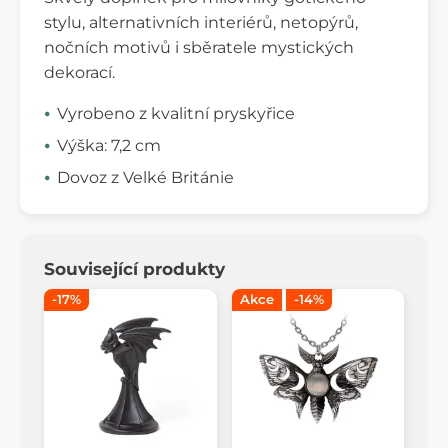
stylu, alternativních interiérů, netopýrů,
nočních motivů i sběratele mystických
dekorací.
Vyrobeno z kvalitní pryskyřice
Výška: 7,2 cm
Dovoz z Velké Británie
Související produkty
-17%
Akce
-14%