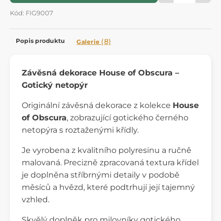
Kód: FIG9007
Popis produktu
(8)
Galerie
Závěsná dekorace House of Obscura –
Gotický netopýr
Originální závěsná dekorace z kolekce
House
of Obscura
, zobrazující gotického černého
netopýra s roztaženými křídly.
Je vyrobena z kvalitního polyresinu a ručně
malovaná. Precizně zpracovaná textura křídel
je doplněna stříbrnými detaily v podobě
měsíců a hvězd, které podtrhují její tajemný
vzhled.
Skvělý doplněk pro milovníky gotického