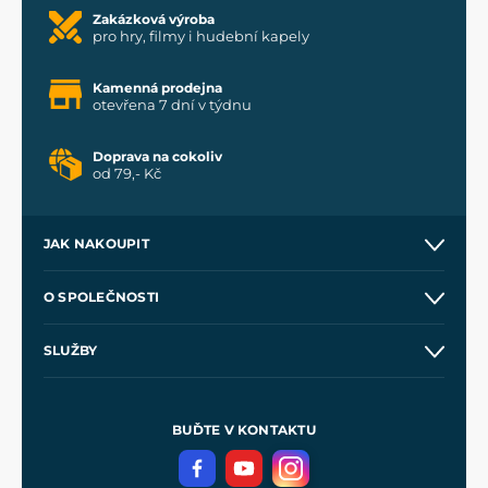
Zakázková výroba
pro hry, filmy i hudební kapely
Kamenná prodejna
otevřena 7 dní v týdnu
Doprava na cokoliv
od 79,- Kč
JAK NAKOUPIT
Kontakt a prodejny
O SPOLEČNOSTI
Obchodní podmínky
O nás
SLUŽBY
Velkoobchod
Naše dílny
Nákup na splátky
Zakázková výroba
Pro média
Meče pro Kingdom Come
BUĎTE V KONTAKTU
Volná místa
Filmový merch