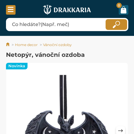
0
Home decor
Vánoční ozdoby
Netopýr, vánoční ozdoba
Novinka