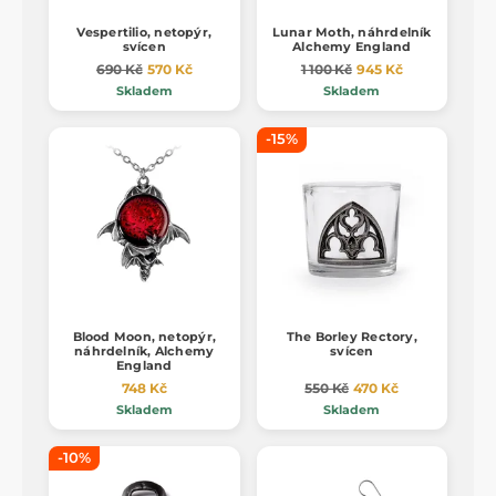
Vespertilio, netopýr,
Lunar Moth, náhrdelník
svícen
Alchemy England
690 Kč
570 Kč
1 100 Kč
945 Kč
Skladem
Skladem
-15%
Blood Moon, netopýr,
The Borley Rectory,
náhrdelník, Alchemy
svícen
England
748 Kč
550 Kč
470 Kč
Skladem
Skladem
-10%