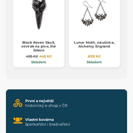
Black Raven Skull,
Lunar Moth, náušnice,
otvírák na pivo, lité
Alchemy England
železo
495 Kč
445 Kč
699 Kč
Skladem
Skladem
První a největší
historický e-shop v ČR
Vlastní kovárna
šperkařství i brašnářství