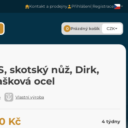
|
Kontakt a prodejny
Přihlášení
Registrace
0
Prázdný košík
CZK
, skotský nůž, Dirk,
šková ocel
o
Vlastní výroba
0 Kč
4 týdny