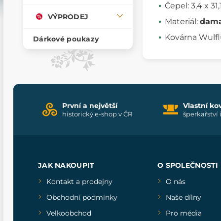
Čepel: 3,4 x 31
VÝPRODEJ
Materiál:
dama
Kovárna Wulf
Dárkové poukazy
První a největší
Vlastní ko
historický e-shop v ČR
šperkařství 
JAK NAKOUPIT
O SPOLEČNOSTI
Kontakt a prodejny
O nás
Obchodní podmínky
Naše dílny
Velkoobchod
Pro média