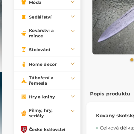
Móda
Sedlářství
Kovářství a
mince
Stolování
Home decor
Táboření a
řemesla
Popis produktu
Hry a knihy
Filmy, hry,
Kovaný skotsk
seriály
Celková délka
České království