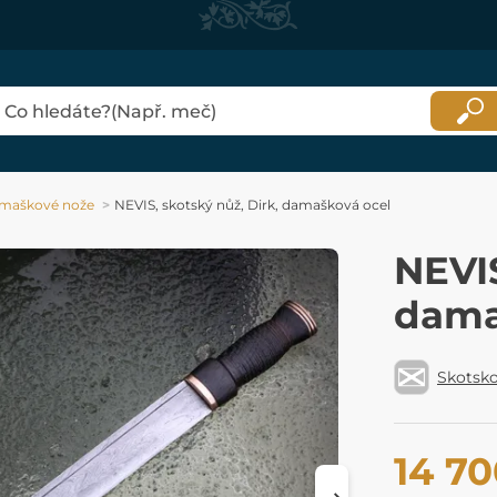
maškové nože
NEVIS, skotský nůž, Dirk, damašková ocel
NEVIS
dama
Skotsk
14 70