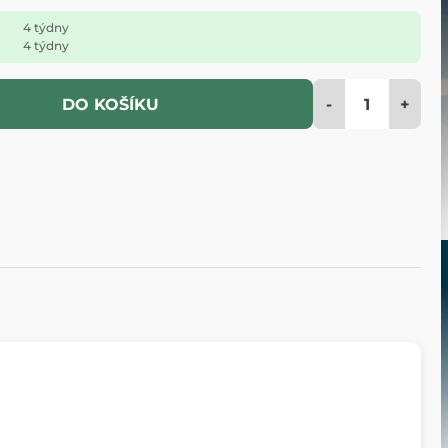
4 týdny
4 týdny
-
+
DO KOŠÍKU