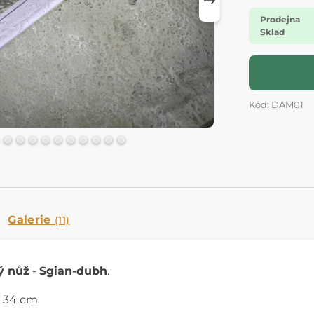
Prodejna
Sklad
Kód: DAM01
Galerie
(11)
ý nůž
-
Sgian-dubh
.
: 34 cm