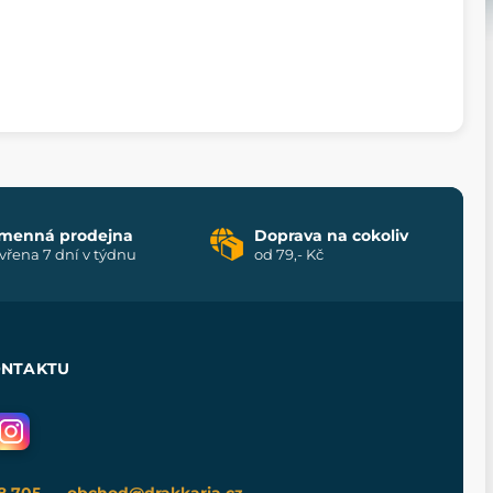
menná prodejna
Doprava na cokoliv
vřena 7 dní v týdnu
od 79,- Kč
ONTAKTU
8 705
obchod@drakkaria.cz