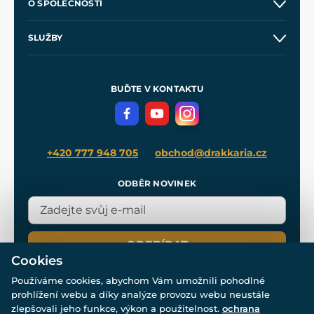
O SPOLEČNOSTI
Obchodní podmínky
O nás
SLUŽBY
Velkoobchod
Naše dílny
Nákup na splátky
Zakázková výroba
Pro média
Meče pro Kingdom Come
BUĎTE V KONTAKTU
Volná místa
Filmový merch
Blog
+420 777 948 705
obchod@drakkaria.cz
ODBĚR NOVINEK
ODEBÍRAT
Cookies
Používáme cookies, abychom Vám umožnili pohodlné
prohlížení webu a díky analýze provozu webu neustále
zlepšovali jeho funkce, výkon a použitelnost.
ochrana