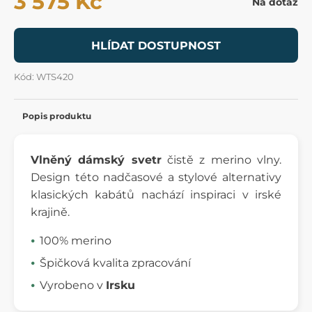
3 575 Kč
Na dotaz
HLÍDAT DOSTUPNOST
Kód: WTS420
Popis produktu
Vlněný dámský svetr
čistě z merino vlny.
Design této nadčasové a stylové alternativy
klasických kabátů nachází inspiraci v irské
krajině.
100% merino
Špičková kvalita zpracování
Vyrobeno v
Irsku