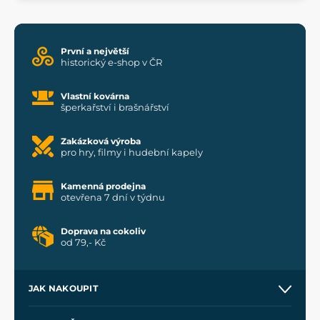
První a největší
historický e-shop v ČR
Vlastní kovárna
šperkařství i brašnářství
Zakázková výroba
pro hry, filmy i hudební kapely
Kamenná prodejna
otevřena 7 dní v týdnu
Doprava na cokoliv
od 79,- Kč
JAK NAKOUPIT
Kontakt a prodejny