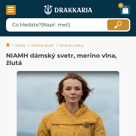
0
Móda
Vlněné zboží
Vlněné svetry
NIAMH dámský svetr, merino vlna,
žlutá