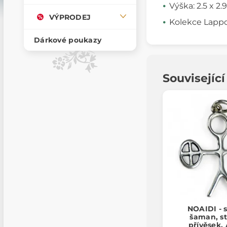
Výška: 2.5 x 2.
VÝPRODEJ
Kolekce Lapp
Dárkové poukazy
Souvisejíc
NOAIDI - 
šaman, st
přívěsek,