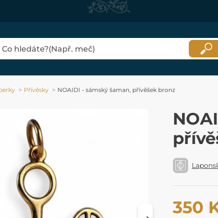
perky
Přívěsky
NOAIDI - sámský šaman, přívěšek bronz
NOAI
přív
Lapons
350 