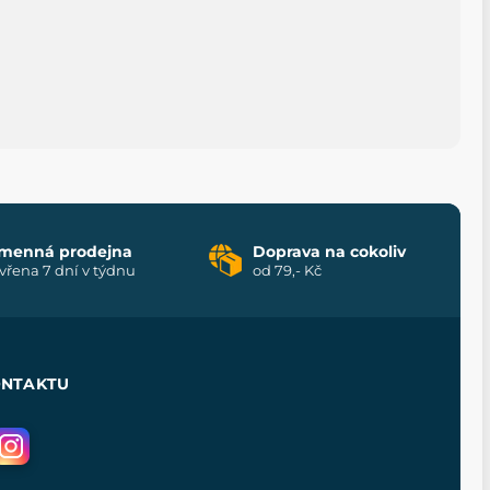
menná prodejna
Doprava na cokoliv
vřena 7 dní v týdnu
od 79,- Kč
ONTAKTU