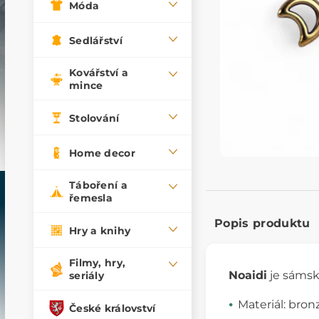
Móda
Sedlářství
Kovářství a
mince
Stolování
Home decor
Táboření a
řemesla
Popis produktu
Hry a knihy
Filmy, hry,
Noaidi
je sámský
seriály
Materiál: bron
České království