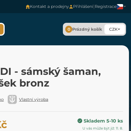
|
Kontakt a prodejny
Přihlášení
Registrace
0
Prázdný košík
CZK
DI - sámský šaman,
ěšek bronz
ko
Vlastní výroba
Skladem 5-10 ks
Kč
U vás může být již: 11. 8.