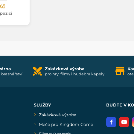
Kč
pozici
várna
Zakázková výroba
Ka
i brašnářství
pro hry, filmy i hudební kapely
ote
SLUŽBY
BUĎTE V K
Zakázková výroba
Meče pro Kingdom Come
Filmový merch