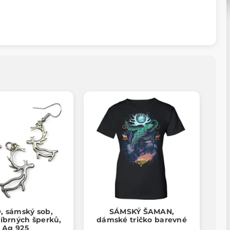
 sámský sob,
SÁMSKÝ ŠAMAN,
říbrných šperků,
dámské tričko barevné
Ag 925