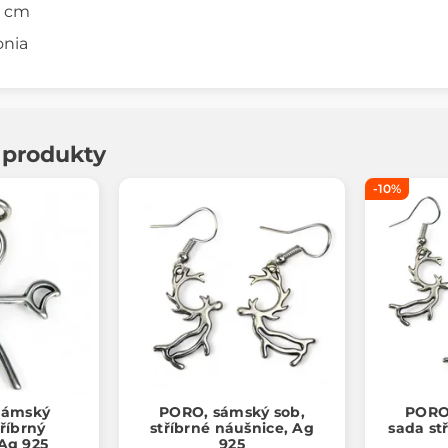
9 cm
onia
í produkty
-10%
sámský
PORO, sámský sob,
PORO,
říbrný
stříbrné náušnice, Ag
sada st
 Ag 925
925