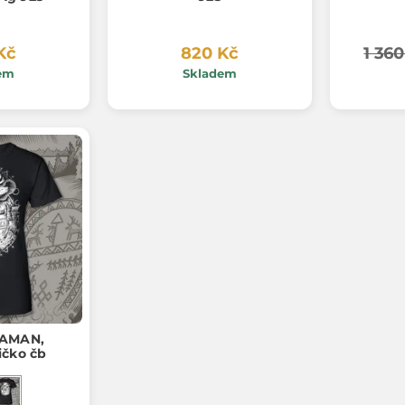
Kč
820 Kč
1 360
em
Skladem
ŠAMAN,
ičko čb