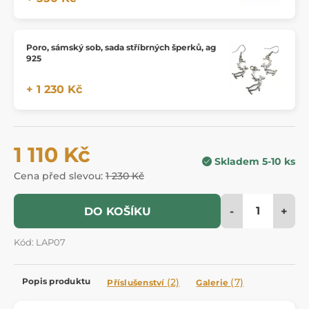
Poro, sámský sob, sada stříbrných šperků, ag
925
+ 1 230 Kč
1 110 Kč
Skladem 5-10 ks
Cena před slevou:
1 230 Kč
-
+
DO KOŠÍKU
Kód: LAP07
Popis produktu
(2)
(7)
Příslušenství
Galerie