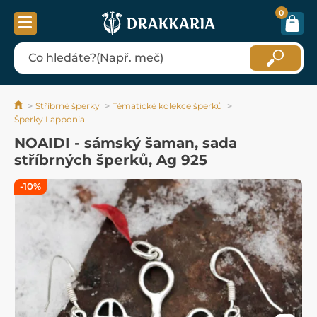
0
Stříbrné šperky
Tématické kolekce šperků
Šperky Lapponia
NOAIDI - sámský šaman, sada
stříbrných šperků, Ag 925
-10%