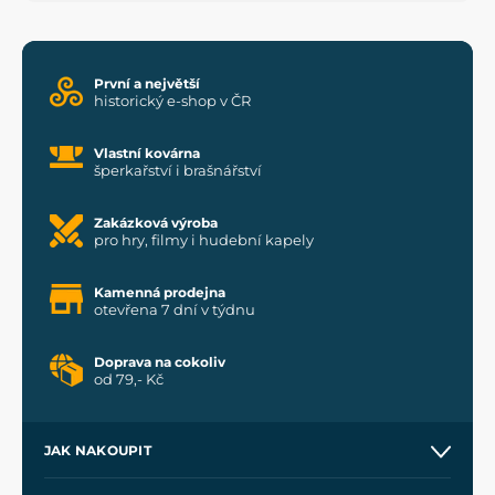
První a největší
historický e-shop v ČR
Vlastní kovárna
šperkařství i brašnářství
Zakázková výroba
pro hry, filmy i hudební kapely
Kamenná prodejna
otevřena 7 dní v týdnu
Doprava na cokoliv
od 79,- Kč
JAK NAKOUPIT
Kontakt a prodejny