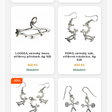
LUOSSA, sámský losos,
PORO, sámský sob,
stříbrný přívěsek, Ag 925
stříbrné náušnice, Ag
925
550 Kč
820 Kč
Skladem
Skladem
-10%