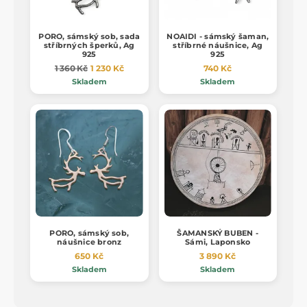
PORO, sámský sob, sada
NOAIDI - sámský šaman,
stříbrných šperků, Ag
stříbrné náušnice, Ag
925
925
1 360 Kč
1 230 Kč
740 Kč
Skladem
Skladem
PORO, sámský sob,
ŠAMANSKÝ BUBEN -
náušnice bronz
Sámi, Laponsko
650 Kč
3 890 Kč
Skladem
Skladem