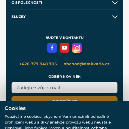
O SPOLEČNOSTI
Obchodní podmínky
O nás
SLUŽBY
Velkoobchod
Naše dílny
Nákup na splátky
Zakázková výroba
Pro média
Meče pro Kingdom Come
BUĎTE V KONTAKTU
Volná místa
Filmový merch
Blog
+420 777 948 705
obchod@drakkaria.cz
ODBĚR NOVINEK
ODEBÍRAT
Cookies
Používáme cookies, abychom Vám umožnili pohodlné
prohlížení webu a díky analýze provozu webu neustále
zlepšovali jeho funkce, výkon a použitelnost.
ochrana