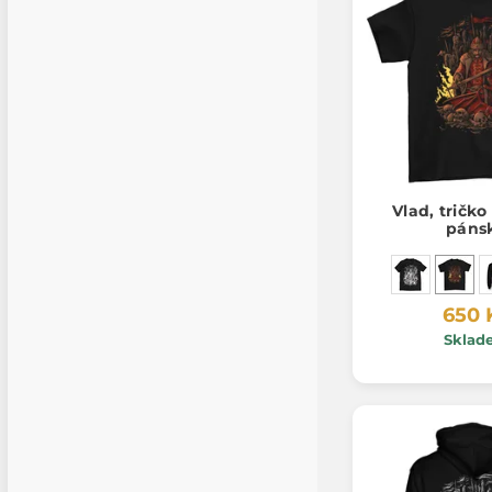
Vlad, tričk
páns
650 
Sklad