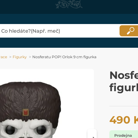
race
Figurky
Nosferatu POP! Orlok 9 cm figurka
Nosf
figur
490 
Prodejna