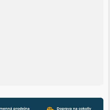
menná prodejna
Doprava na cokoliv