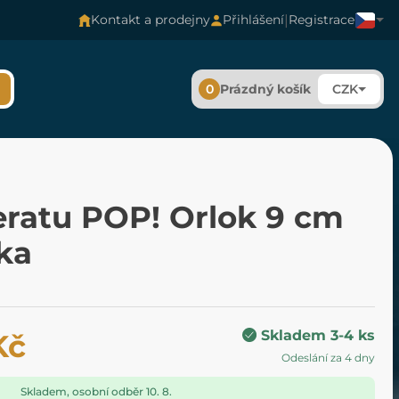
|
Kontakt a prodejny
Přihlášení
Registrace
0
Prázdný košík
CZK
eratu POP! Orlok 9 cm
ka
Skladem 3-4 ks
Kč
Odeslání za 4 dny
Skladem, osobní odběr 10. 8.