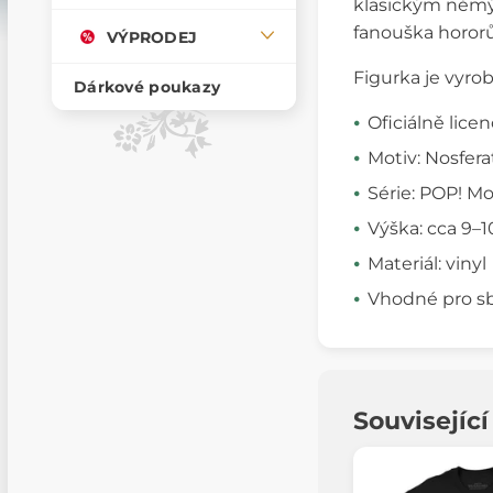
klasickým němý
fanouška hororů
VÝPRODEJ
Figurka je vyrob
Dárkové poukazy
Oficiálně lic
Motiv: Nosfera
Série: POP! Mo
Výška: cca 9–
Materiál: vinyl
Vhodné pro sb
Souvisejíc