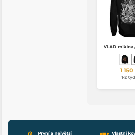
VLAD mikina,
1 150
1-2 tý
První a největší
Vlastní ko