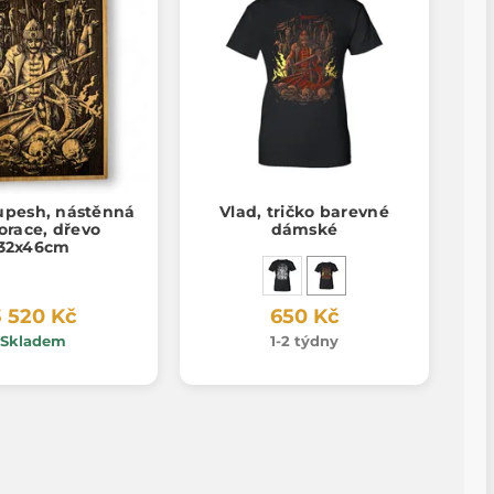
upesh, nástěnná
Vlad, tričko barevné
orace, dřevo
dámské
32x46cm
3 520 Kč
650 Kč
Skladem
1-2 týdny