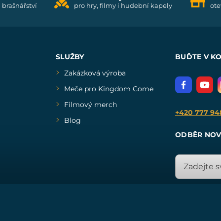
i brašnářství
pro hry, filmy i hudební kapely
ote
SLUŽBY
BUĎTE V K
Zakázková výroba
Meče pro Kingdom Come
Filmový merch
+420 777 94
Blog
ODBĚR NOV