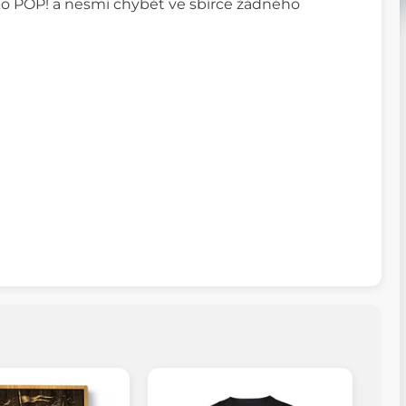
o POP! a nesmí chybět ve sbírce žádného