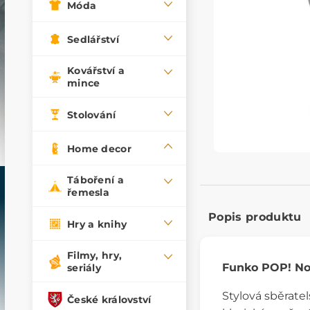
Móda
Sedlářství
Kovářství a
mince
Stolování
Home decor
Táboření a
řemesla
Popis produktu
Hry a knihy
Filmy, hry,
Funko POP! Nos
seriály
Stylová sběrate
České království