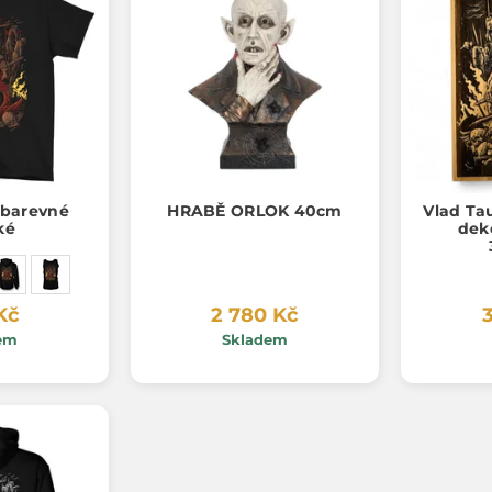
o barevné
HRABĚ ORLOK 40cm
Vlad Ta
ké
dek
Kč
2 780 Kč
em
Skladem