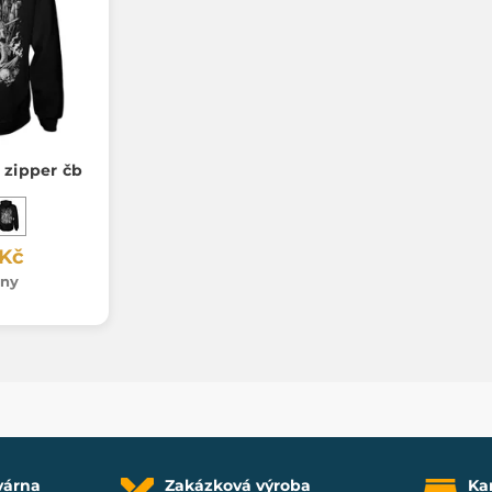
 zipper čb
 Kč
dny
várna
Zakázková výroba
Ka