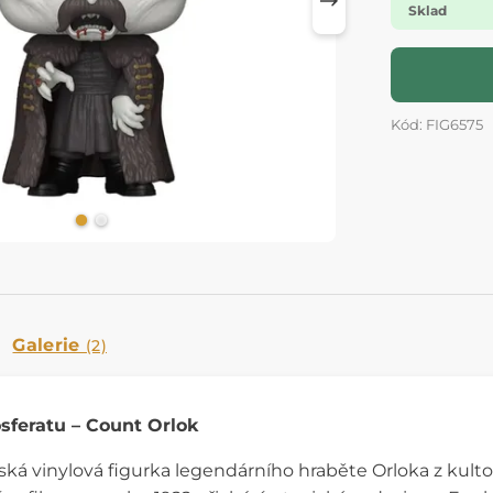
Sklad
Kód: FIG6575
Galerie
(2)
feratu – Count Orlok
lská vinylová figurka legendárního hraběte Orloka z kul