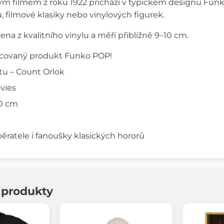
m filmem z roku 1922 přichází v typickém designu Funk
, filmové klasiky nebo vinylových figurek.
ena z kvalitního vinylu a měří přibližně 9–10 cm.
encovaný produkt Funko POP!
tu – Count Orlok
vies
10 cm
ěratele i fanoušky klasických hororů
í produkty