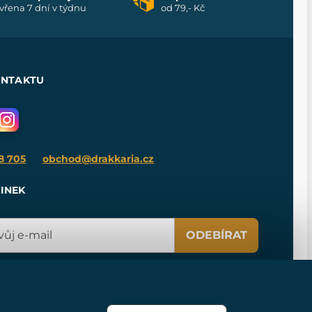
vřena 7 dní v týdnu
od 79,- Kč
ONTAKTU
8 705
obchod@drakkaria.cz
INEK
ODEBÍRAT