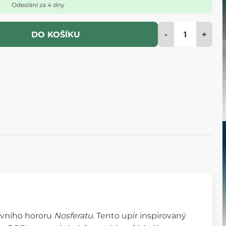
Odeslání za 4 dny
-
+
DO KOŠÍKU
tovního hororu
Nosferatu
. Tento upír inspirovaný