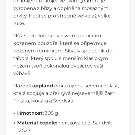
při krájení. Rukojeť ve tvaru „barren“ je
vyrobena z břízy a doplněna mosaznými
prvky. Hodí se pro středně velké až velké
ruce.
Nůž sedí hluboko ve svém tradičním
koženém pouzdře, které se připevňuje
koženým řemínkem. Skvělý společník do
tábora, který spolu s menším klasickým
nožem tvoří dokonalou dvojici ve vaší
výbavě.
Název
Lappland
odkazuje na severní oblast,
která spojuje a překrývá nejsevernější části
Finska, Norska a Švédska.
Hmotnost:
305 g
Materiál čepele:
nerezová ocel Sandvik
12C27