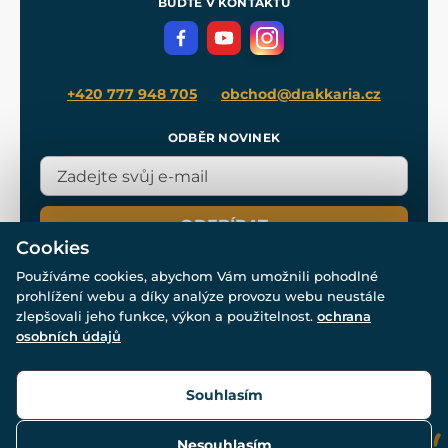
BUĎTE V KONTAKTU
Volná místa
Filmový merch
Blog
+420 777 948 705
obchod@drakkaria.cz
ODBĚR NOVINEK
ODEBÍRAT
Cookies
Používáme cookies, abychom Vám umožnili pohodlné
prohlížení webu a díky analýze provozu webu neustále
zlepšovali jeho funkce, výkon a použitelnost.
ochrana
osobních údajů
© Všechna práva vyhrazena. www.drakkaria.cz 2007-2026.
Powered by
Simplia.cz
, protected by reCAPTCHA.
Souhlasím
Nesouhlasím