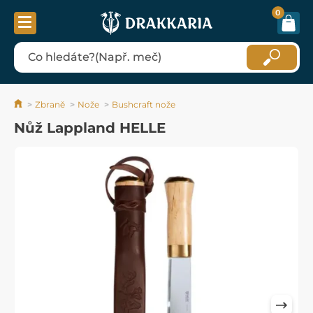
0
Zbraně
Nože
Bushcraft nože
Nůž Lappland HELLE