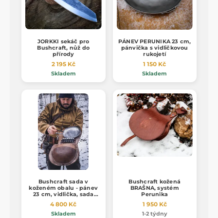
JORKKI sekáč pro
PÁNEV PERUNIKA 23 cm,
Bushcraft, nůž do
pánvička s vidličkovou
přírody
rukojetí
2 195 Kč
1 150 Kč
Skladem
Skladem
Bushcraft sada v
Bushcraft kožená
koženém obalu - pánev
BRAŠNA, systém
23 cm, vidlička, sada
Perunika
kořenek
4 800 Kč
1 950 Kč
Skladem
1-2 týdny