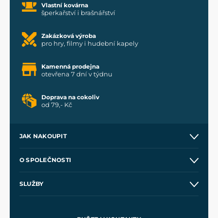
Vlastní kovárna
šperkařství i brašnářství
Zakázková výroba
pro hry, filmy i hudební kapely
Kamenná prodejna
otevřena 7 dní v týdnu
Doprava na cokoliv
od 79,- Kč
JAK NAKOUPIT
Kontakt a prodejny
O SPOLEČNOSTI
Obchodní podmínky
O nás
SLUŽBY
Velkoobchod
Naše dílny
Nákup na splátky
Zakázková výroba
Pro média
Meče pro Kingdom Come