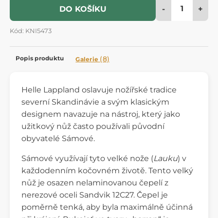
-
+
DO KOŠÍKU
Kód: KNI5473
Popis produktu
(8)
Galerie
Helle Lappland oslavuje nožířské tradice
severní Skandinávie a svým klasickým
designem navazuje na nástroj, který jako
užitkový nůž často používali původní
obyvatelé Sámové.
Sámové využívají tyto velké nože (
Lauku
) v
každodenním kočovném životě. Tento velký
nůž je osazen nelaminovanou čepelí z
nerezové oceli Sandvik 12C27. Čepel je
poměrně tenká, aby byla maximálně účinná