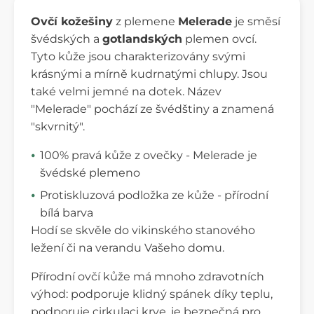
Ovčí kožešiny
z plemene
Melerade
je směsí
švédských a
gotlandských
plemen ovcí.
Tyto kůže jsou charakterizovány svými
krásnými a mírně kudrnatými chlupy. Jsou
také velmi jemné na dotek. Název
"Melerade" pochází ze švédštiny a znamená
"skvrnitý".
100% pravá kůže z ovečky - Melerade je
švédské plemeno
Protiskluzová podložka ze kůže - přírodní
bílá barva
Hodí se skvěle do vikinského stanového
ležení či na verandu Vašeho domu.
Přírodní ovčí kůže má mnoho zdravotních
výhod: podporuje klidný spánek díky teplu,
podporuje cirkulaci krve, je bezpečná pro