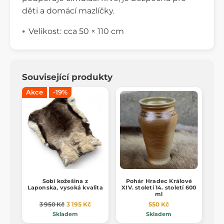
děti a domácí mazlíčky.
Velikost: cca 50 × 110 cm
Související produkty
Akce
-19%
Sobí kožešina z
Pohár Hradec Králové
Laponska, vysoká kvalita
XIV. století 14. století 600
ml
3 950 Kč
3 195 Kč
550 Kč
Skladem
Skladem