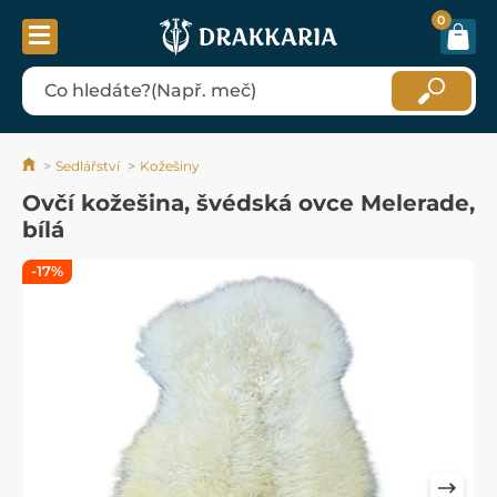
0
Sedlářství
Kožešiny
Ovčí kožešina, švédská ovce Melerade,
bílá
-17%