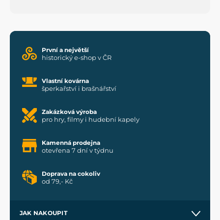
První a největší
historický e-shop v ČR
Vlastní kovárna
šperkařství i brašnářství
Zakázková výroba
pro hry, filmy i hudební kapely
Kamenná prodejna
otevřena 7 dní v týdnu
Doprava na cokoliv
od 79,- Kč
JAK NAKOUPIT