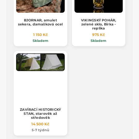
BJORNAR, amulet
VIKINGSKÝ POHÁR,
sekera, damašková ocel
zelené sklo, Birka -
replika
1 150 Kč
975 Kč
Skladem
Skladem
ZAVÍRACÍ HISTORICKÝ
STAN, starověk až
středověk
14 500 Kč
5-7 týdnů