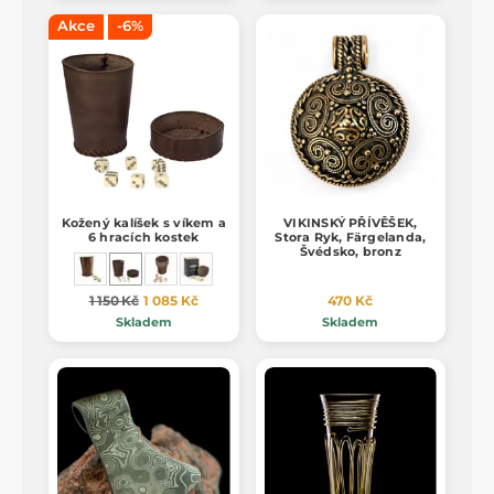
Akce
-6%
Kožený kalíšek s víkem a
VIKINSKÝ PŘÍVĚŠEK,
6 hracích kostek
Stora Ryk, Färgelanda,
Švédsko, bronz
1 150 Kč
1 085 Kč
470 Kč
Skladem
Skladem