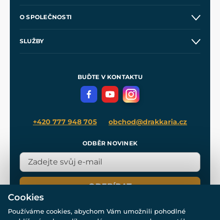
Kontakt a prodejny
O SPOLEČNOSTI
Obchodní podmínky
O nás
SLUŽBY
Velkoobchod
Naše dílny
Nákup na splátky
Zakázková výroba
Pro média
Meče pro Kingdom Come
BUĎTE V KONTAKTU
Volná místa
Filmový merch
Blog
+420 777 948 705
obchod@drakkaria.cz
ODBĚR NOVINEK
ODEBÍRAT
Cookies
Používáme cookies, abychom Vám umožnili pohodlné