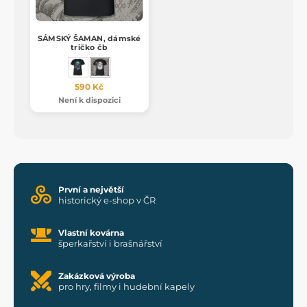
SÁMSKÝ ŠAMAN, dámské
tričko čb
590 Kč
Není k dispozici
První a největší
historický e-shop v ČR
Vlastní kovárna
šperkařství i brašnářství
Zakázková výroba
pro hry, filmy i hudební kapely