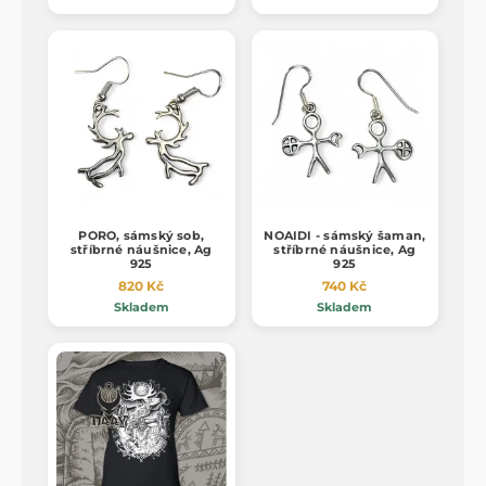
PORO, sámský sob,
NOAIDI - sámský šaman,
stříbrné náušnice, Ag
stříbrné náušnice, Ag
925
925
820 Kč
740 Kč
Skladem
Skladem