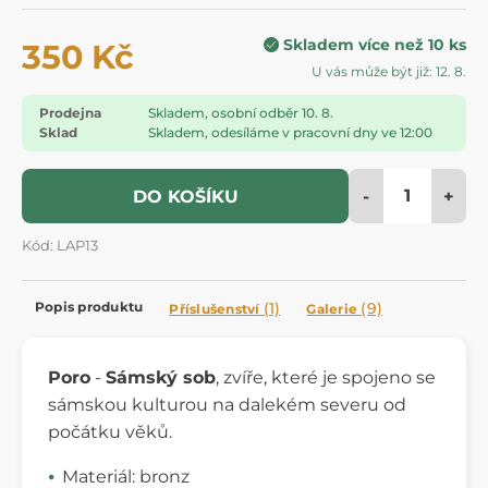
Skladem více než 10 ks
350 Kč
U vás může být již: 12. 8.
Prodejna
Skladem, osobní odběr 10. 8.
Sklad
Skladem, odesíláme v pracovní dny ve 12:00
-
+
DO KOŠÍKU
Kód: LAP13
Popis produktu
(1)
(9)
Příslušenství
Galerie
Poro
-
Sámský sob
, zvíře, které je spojeno se
sámskou kulturou na dalekém severu od
počátku věků.
Materiál: bronz