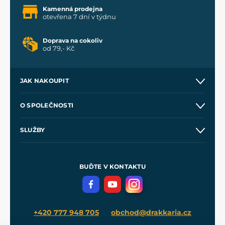
Kamenná prodejna
otevřena 7 dní v týdnu
Doprava na cokoliv
od 79,- Kč
JAK NAKOUPIT
Kontakt a prodejny
O SPOLEČNOSTI
Obchodní podmínky
O nás
SLUŽBY
Velkoobchod
Naše dílny
Nákup na splátky
Zakázková výroba
Pro média
Meče pro Kingdom Come
BUĎTE V KONTAKTU
Volná místa
Filmový merch
Blog
+420 777 948 705
obchod@drakkaria.cz