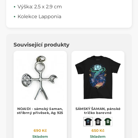
Výška: 2.5 x 2.9 cm
Kolekce Lapponia
Související produkty
NOAIDI - sámský šaman,
SÁMSKÝ ŠAMAN, pánské
stříbrný přívěsek, Ag 925
tričko barevné
690 Kč
650 Kč
Skladem
Skladem