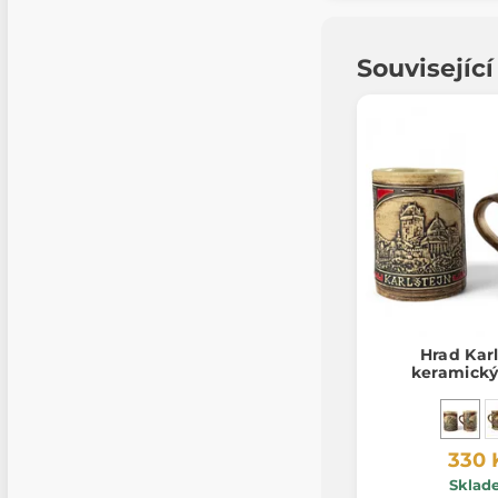
Souvisejíc
Hrad Karl
keramický
330 
Sklad