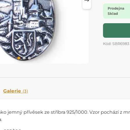
Prodejna
Sklad
Kód: SBR6983
Galerie
(3)
ako jemný přívěsek ze stříbra 925/1000. Vzor pochází z mn
.