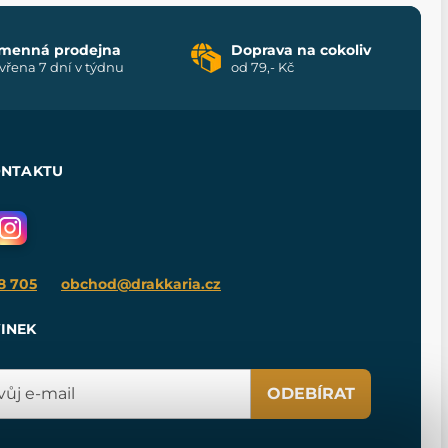
menná prodejna
Doprava na cokoliv
vřena 7 dní v týdnu
od 79,- Kč
ONTAKTU
8 705
obchod@drakkaria.cz
INEK
ODEBÍRAT