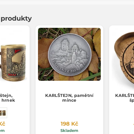
í produkty
štejn,
KARLŠTEJN, pamětní
KARLŠTE
 hrnek
mince
š
Kč
198 Kč
em
Skladem