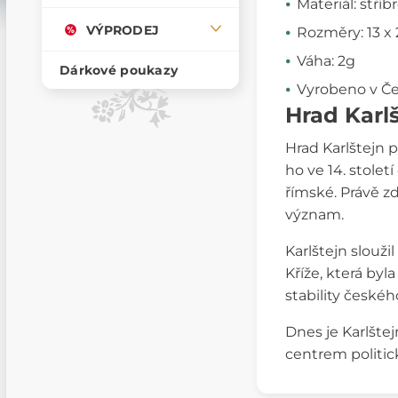
Materiál: stříb
VÝPRODEJ
Rozměry: 13 x
Váha: 2g
Dárkové poukazy
Vyrobeno v Če
Hrad Karl
Hrad Karlštejn 
ho ve 14. století 
římské. Právě z
význam.
Karlštejn slouži
Kříže, která by
stability českého
Dnes je Karlšte
centrem politic