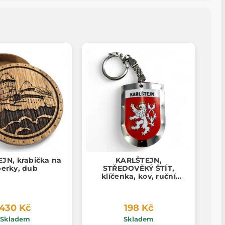
JN, krabička na
KARLŠTEJN,
perky, dub
STŘEDOVĚKÝ ŠTÍT,
klíčenka, kov, ruční
práce
430 Kč
198 Kč
Skladem
Skladem