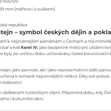
ro 925/100
 29 mm (měřeno i s ouškem)
ské republice
štejn – symbol českých dějin a pokl
patří k nejznámějším památkám v Čechách a má mimořádn
císař a král
Karel IV.
jako bezpečné místo pro uložení kor
de byly po určitou dobu uchovávány české korunovační k
l nejen jako pevnost, ale i jako reprezentativní sídlo pan
la určena k ochraně nejcennějších relikvií. Díky své polo
 království.
jn oblíbeným turistickým cílem. Připomíná dobu, kdy Česk
kého i kulturního dění.