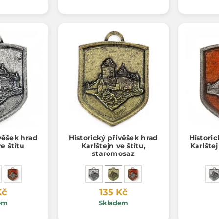
ívěšek hrad
Historický přívěšek hrad
Historic
ve štítu
Karlštejn ve štítu,
Karlštej
staromosaz
Kč
135 Kč
em
Skladem