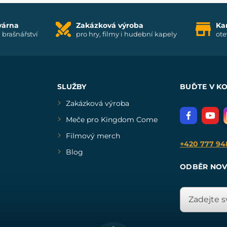
várna
Zakázková výroba
Ka
i brašnářství
pro hry, filmy i hudební kapely
ote
SLUŽBY
BUĎTE V K
Zakázková výroba
Meče pro Kingdom Come
Filmový merch
+420 777 94
Blog
ODBĚR NOV