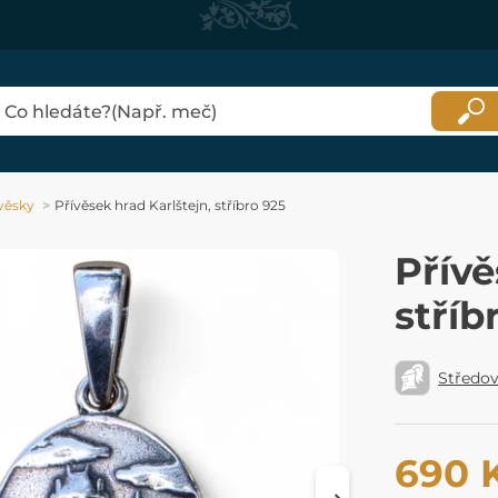
věsky
Přívěsek hrad Karlštejn, stříbro 925
Přívě
stříb
Středo
690 