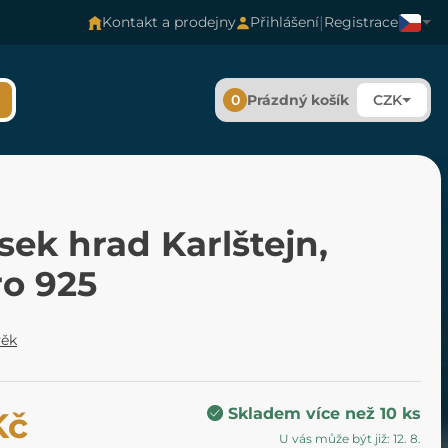
|
Kontakt a prodejny
Přihlášení
Registrace
0
Prázdný košík
CZK
sek hrad Karlštejn,
ro 925
věk
Skladem více než 10 ks
Kč
U vás může být již: 12. 8.