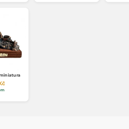
miniatura
Kč
em