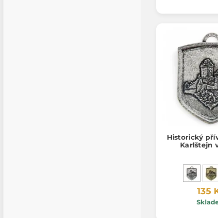
Historický př
Karlštejn 
135 
Sklad