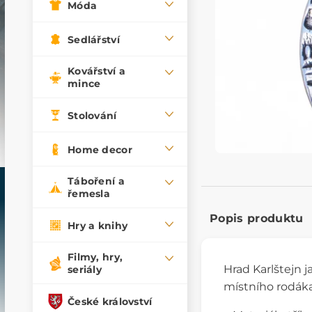
Móda
Sedlářství
Kovářství a
mince
Stolování
Home decor
Táboření a
řemesla
Popis produktu
Hry a knihy
Filmy, hry,
Hrad Karlštejn j
seriály
místního rodáka
České království