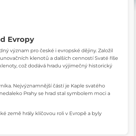
ad Evropy
ý význam pro české i evropské dějiny. Založil
unovačních klenotů a dalších cenností Svaté říše
lenoty, což dodává hradu výjimečný historický
ovníka. Nejvýznamnější částí je Kaple svatého
ze nedaleko Prahy se hrad stal symbolem moci a
é země hrály klíčovou roli v Evropě a byly