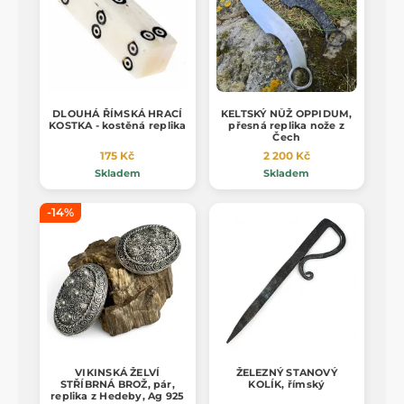
DLOUHÁ ŘÍMSKÁ HRACÍ
KELTSKÝ NŮŽ OPPIDUM,
KOSTKA - kostěná replika
přesná replika nože z
Čech
175 Kč
2 200 Kč
Skladem
Skladem
-14%
VIKINSKÁ ŽELVÍ
ŽELEZNÝ STANOVÝ
STŘÍBRNÁ BROŽ, pár,
KOLÍK, římský
replika z Hedeby, Ag 925