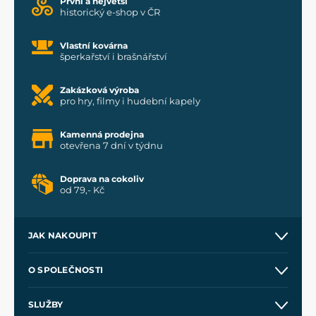
První a největší
historický e-shop v ČR
Vlastní kovárna
šperkařství i brašnářství
Zakázková výroba
pro hry, filmy i hudební kapely
Kamenná prodejna
otevřena 7 dní v týdnu
Doprava na cokoliv
od 79,- Kč
JAK NAKOUPIT
Kontakt a prodejny
O SPOLEČNOSTI
Obchodní podmínky
O nás
SLUŽBY
Velkoobchod