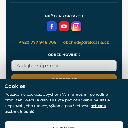
Naše dílny
Nákup na splátky
Zakázková výroba
Pro média
Meče pro Kingdom Come
BUĎTE V KONTAKTU
Volná místa
Filmový merch
Blog
+420 777 948 705
obchod@drakkaria.cz
ODBĚR NOVINEK
ODEBÍRAT
Cookies
Používáme cookies, abychom Vám umožnili pohodlné
prohlížení webu a díky analýze provozu webu neustále
zlepšovali jeho funkce, výkon a použitelnost.
ochrana
osobních údajů
© Všechna práva vyhrazena. www.drakkaria.cz 2007-2026.
Powered by
Simplia.cz
, protected by reCAPTCHA.