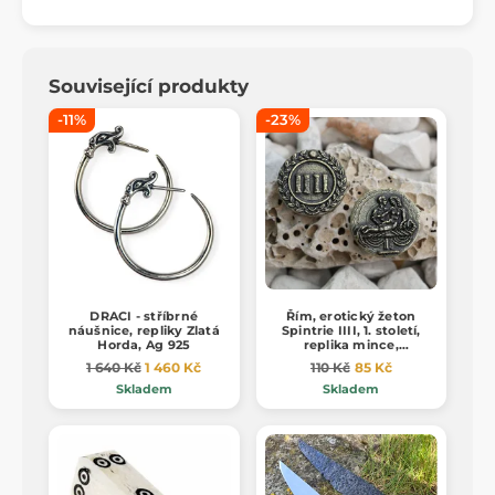
Související produkty
-11%
-23%
DRACI - stříbrné
Řím, erotický žeton
náušnice, repliky Zlatá
Spintrie IIII, 1. století,
Horda, Ag 925
replika mince,
staromosaz
1 640 Kč
1 460 Kč
110 Kč
85 Kč
Skladem
Skladem