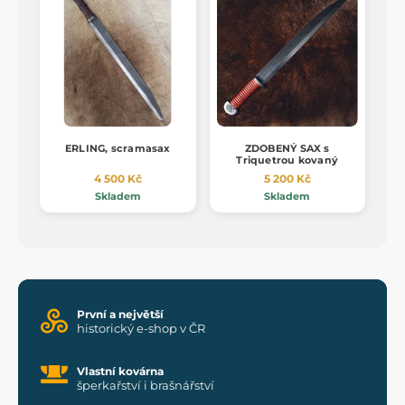
ERLING, scramasax
ZDOBENÝ SAX s
Triquetrou kovaný
4 500 Kč
5 200 Kč
Skladem
Skladem
První a největší
historický e-shop v ČR
Vlastní kovárna
šperkařství i brašnářství