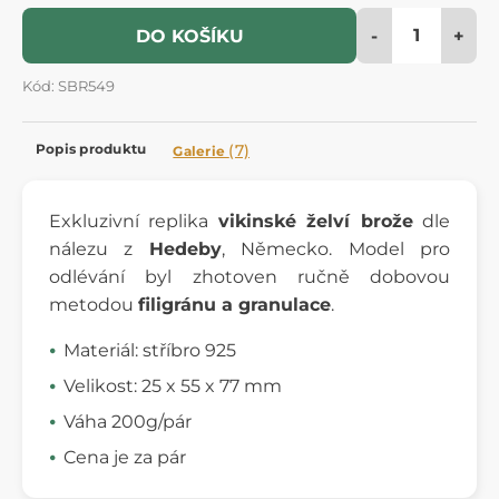
-
+
DO KOŠÍKU
Kód: SBR549
Popis produktu
(7)
Galerie
Exkluzivní replika
vikinské želví brože
dle
nálezu z
Hedeby
, Německo. Model pro
odlévání byl zhotoven ručně dobovou
metodou
filigránu a granulace
.
Materiál: stříbro 925
Velikost: 25 x 55 x 77 mm
Váha 200g/pár
Cena je za pár