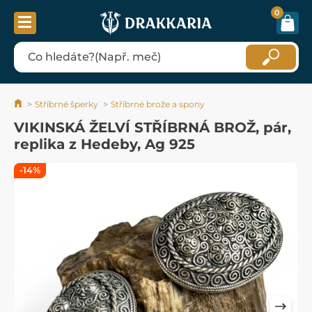
0
Stříbrné šperky
Stříbrné brože a spony
VIKINSKÁ ŽELVÍ STŘÍBRNÁ BROŽ, pár,
replika z Hedeby, Ag 925
-14%