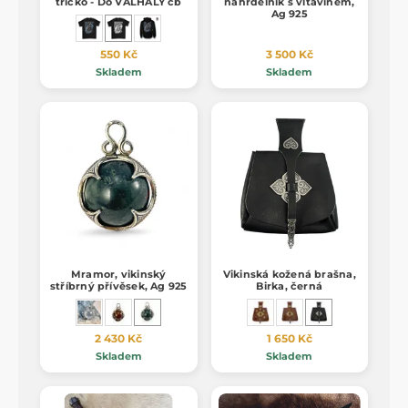
tričko - Do VALHALY čb
náhrdelník s vltavínem,
Ag 925
550 Kč
3 500 Kč
Skladem
Skladem
Mramor, vikinský
Vikinská kožená brašna,
stříbrný přívěsek, Ag 925
Birka, černá
2 430 Kč
1 650 Kč
Skladem
Skladem