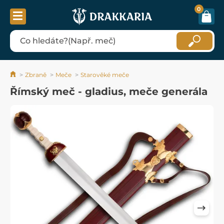
0
Zbraně
Meče
Starověké meče
Římský meč - gladius, meče generála