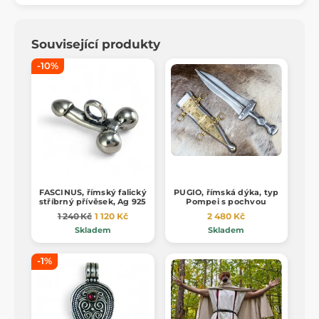
Související produkty
-10%
FASCINUS, římský falický
PUGIO, římská dýka, typ
stříbrný přívěsek, Ag 925
Pompei s pochvou
1 240 Kč
1 120 Kč
2 480 Kč
Skladem
Skladem
-1%