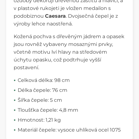
ozdoby dekorují dřevěnou záštitu a hlavici, a
v plastové rukojeti je vložen medailon s
podobiznou
Caesara
. Dvojsečná čepel je z
výroby lehce naostřená.
Kožená pochva s dřevěným jádrem a opasek
jsou rovněž vybaveny mosaznými prvky,
včetně motivu lví hlavy na středovém
úchytu opasku, což podtrhuje vyšší
postavení.
Celková délka: 98 cm
Délka čepele: 76 cm
Šířka čepele: 5 cm
Tloušťka čepele: 4,8 mm
Hmotnost: 1,21 kg
Materiál čepele: vysoce uhlíková ocel 1075