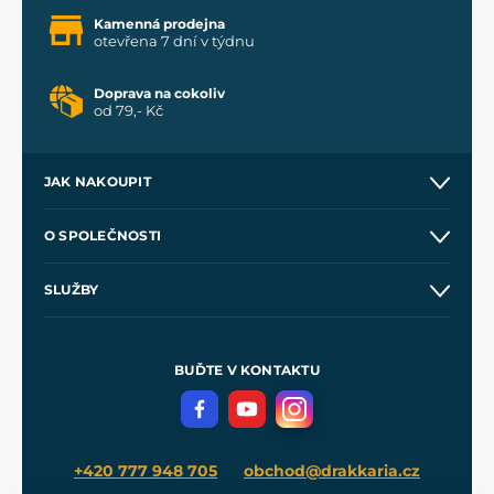
Kamenná prodejna
otevřena 7 dní v týdnu
Doprava na cokoliv
od 79,- Kč
JAK NAKOUPIT
Kontakt a prodejny
O SPOLEČNOSTI
Obchodní podmínky
O nás
SLUŽBY
Velkoobchod
Naše dílny
Nákup na splátky
Zakázková výroba
Pro média
Meče pro Kingdom Come
BUĎTE V KONTAKTU
Volná místa
Filmový merch
Blog
+420 777 948 705
obchod@drakkaria.cz