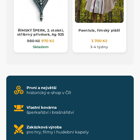
ŘÍMSKÝ ŠPERK, 2. století,
Paenlula, římský plášť
stříbrný přívěsek, Ag 925
980 Kč
970 Kč
3 700 Kč
Skladem
3-4 týdny
První a největší
historický e-shop v ČR
Vlastní kovárna
šperkařství i brašnářství
Zakázková výroba
pro hry, filmy i hudební kapely