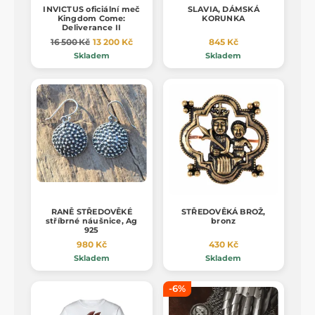
INVICTUS oficiální meč
SLAVIA, DÁMSKÁ
Kingdom Come:
KORUNKA
Deliverance II
16 500 Kč
13 200 Kč
845 Kč
Skladem
Skladem
RANĚ STŘEDOVĚKÉ
STŘEDOVĚKÁ BROŽ,
stříbrné náušnice, Ag
bronz
925
980 Kč
430 Kč
Skladem
Skladem
-6%