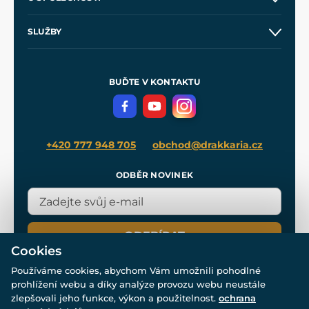
Obchodní podmínky
O nás
SLUŽBY
Velkoobchod
Naše dílny
Nákup na splátky
Zakázková výroba
Pro média
Meče pro Kingdom Come
BUĎTE V KONTAKTU
Volná místa
Filmový merch
Blog
+420 777 948 705
obchod@drakkaria.cz
ODBĚR NOVINEK
ODEBÍRAT
Cookies
Používáme cookies, abychom Vám umožnili pohodlné
prohlížení webu a díky analýze provozu webu neustále
zlepšovali jeho funkce, výkon a použitelnost.
ochrana