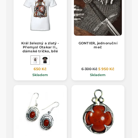
Král železný a zlatý -
GONTIER, jednoruční
Přemysl Otakar II.,
meč
dámské tričko, bílé
650 Kč
6 300 Kč
5 950 Kč
Skladem
Skladem