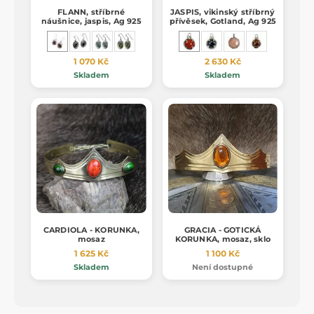
FLANN, stříbrné
JASPIS, vikinský stříbrný
náušnice, jaspis, Ag 925
přívěsek, Gotland, Ag 925
1 070 Kč
2 630 Kč
Skladem
Skladem
CARDIOLA - KORUNKA,
GRACIA - GOTICKÁ
mosaz
KORUNKA, mosaz, sklo
1 625 Kč
1 100 Kč
Skladem
Není dostupné