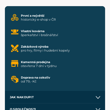
První a největší
historický e-shop v ČR
Vlastní kovárna
šperkařství i brašnářství
Zakázková výroba
pro hry, filmy i hudební kapely
Kamenná prodejna
otevřena 7 dní v týdnu
Doprava na cokoliv
od 79,- Kč
JAK NAKOUPIT
Kontakt a prodejny
O SPOLEČNOSTI