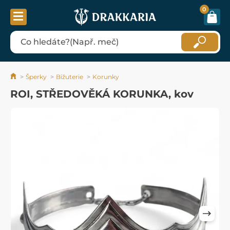
0
Šperky
Bižuterie
Korunky
ROI, STŘEDOVĚKÁ KORUNKA, kov