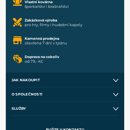
Vlastní kovárna
šperkařství i brašnářství
Zakázková výroba
pro hry, filmy i hudební kapely
Kamenná prodejna
otevřena 7 dní v týdnu
Doprava na cokoliv
od 79,- Kč
JAK NAKOUPIT
Kontakt a prodejny
O SPOLEČNOSTI
Obchodní podmínky
O nás
SLUŽBY
Velkoobchod
Naše dílny
Nákup na splátky
Zakázková výroba
Pro média
Meče pro Kingdom Come
BUĎTE V KONTAKTU