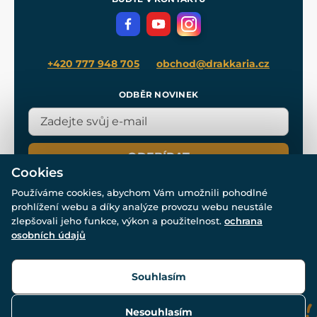
Volná místa
Filmový merch
Blog
+420 777 948 705
obchod@drakkaria.cz
ODBĚR NOVINEK
ODEBÍRAT
Cookies
Používáme cookies, abychom Vám umožnili pohodlné
prohlížení webu a díky analýze provozu webu neustále
zlepšovali jeho funkce, výkon a použitelnost.
ochrana
osobních údajů
© Všechna práva vyhrazena. www.drakkaria.cz 2007-2026.
Powered by
Simplia.cz
, protected by reCAPTCHA.
Souhlasím
Nesouhlasím