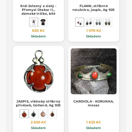
Král železný a zlatý -
FLANN, stříbrné
Přemysl Otakar II.,
náušnice, jaspis, Ag 925
dámské tričko, bílé
650 Kč
1 070 Kč
Skladem
Skladem
JASPIS, vikinský stříbrný
CARDIOLA - KORUNKA,
přívěsek, Gotland, Ag 925
mosaz
2 630 Kč
1 625 Kč
Skladem
Skladem