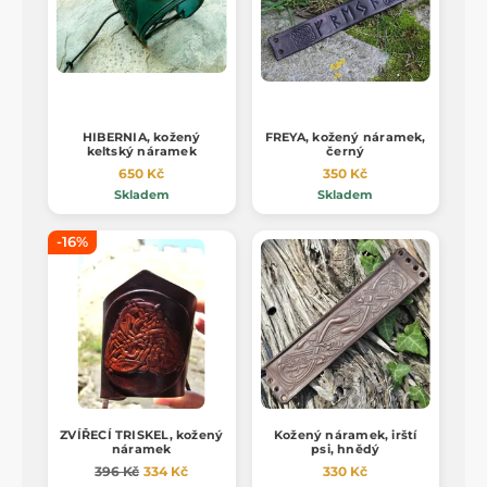
HIBERNIA, kožený
FREYA, kožený náramek,
keltský náramek
černý
650 Kč
350 Kč
Skladem
Skladem
-16%
ZVÍŘECÍ TRISKEL, kožený
Kožený náramek, irští
náramek
psi, hnědý
396 Kč
334 Kč
330 Kč