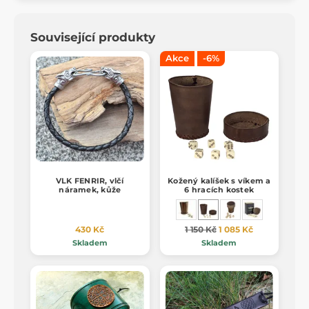
Související produkty
Akce
-6%
VLK FENRIR, vlčí
Kožený kalíšek s víkem a
náramek, kůže
6 hracích kostek
430 Kč
1 150 Kč
1 085 Kč
Skladem
Skladem