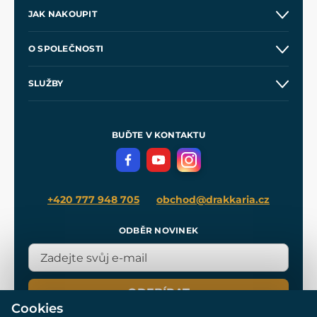
JAK NAKOUPIT
Kontakt a prodejny
O SPOLEČNOSTI
Obchodní podmínky
O nás
SLUŽBY
Velkoobchod
Naše dílny
Nákup na splátky
Zakázková výroba
Pro média
Meče pro Kingdom Come
BUĎTE V KONTAKTU
Volná místa
Filmový merch
Blog
+420 777 948 705
obchod@drakkaria.cz
ODBĚR NOVINEK
ODEBÍRAT
Cookies