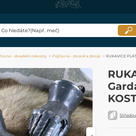
čovna - divadelní rekvizity
Půjčovna - zbraně a zbroje
RUKAVICE PLÁTO
RUKA
Gard
KOS
Středo