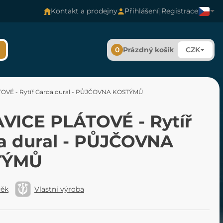
|
Kontakt a prodejny
Přihlášení
Registrace
0
Prázdný košík
CZK
VÉ - Rytíř Garda dural - PŮJČOVNA KOSTÝMŮ
VICE PLÁTOVÉ - Rytíř
a dural - PŮJČOVNA
TÝMŮ
věk
Vlastní výroba