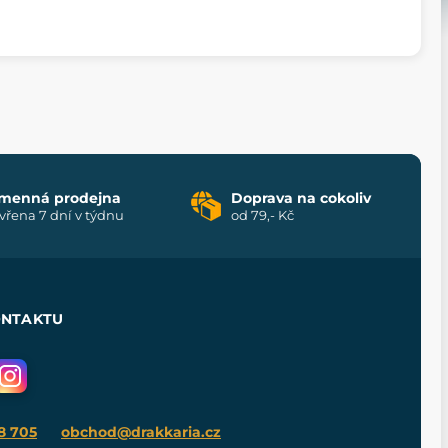
menná prodejna
Doprava na cokoliv
vřena 7 dní v týdnu
od 79,- Kč
ONTAKTU
8 705
obchod@drakkaria.cz