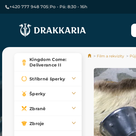
|
+420 777 948 705
Po - Pá: 8:30 - 16h
Film a rekvizity
Půj
Kingdom Come:
Deliverance II
Stříbrné šperky
Šperky
Zbraně
Zbroje