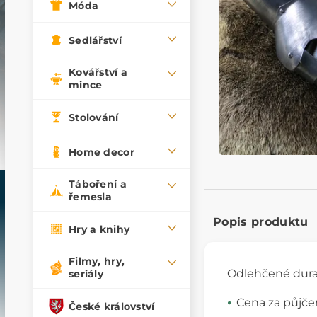
Móda
Sedlářství
Kovářství a
mince
Stolování
Home decor
Táboření a
řemesla
Popis produktu
Hry a knihy
Filmy, hry,
Odlehčené dura
seriály
Cena za půjčen
České království