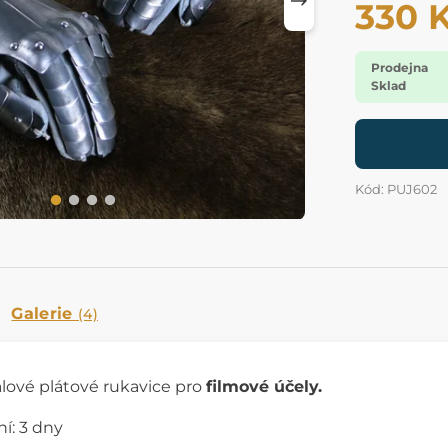
330 
Prodejna
Sklad
Kód: PUJ602
Galerie
(4)
lové plátové rukavice pro
filmové účely.
í: 3 dny