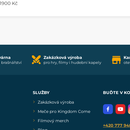
 1900 Kč
várna
Zakázková výroba
Ka
i brašnářství
pro hry, filmy i hudební kapely
ote
SLUŽBY
BUĎTE V K
Zakázková výroba
Meče pro Kingdom Come
Filmový merch
+420 777 94