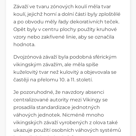
Závaží ve tvaru zónových koulí měla tvar
koulí, jejichž horní a dolní části byly zploštělé
a po obvodu měly řady dekorativních teček.
Opět byly v centru plochy použity kruhové
vzory nebo zakřivené linie, aby se označila
hodnota.
Dvojzónová závaží byla podobná sférickým
vikingským závažím, ale měla spíše
kuželovitý tvar než kulovitý a objevovala se
častěji na přelomu 10. a 11. století.
Je pozoruhodné, že navzdory absenci
centralizované autority mezi Vikingy se
prosadila standardizace jednotných
váhových jednotek. Nicméně mnoho
vikingských závaží vyrobených z olova také
ukazuje použití osobních váhových systémů