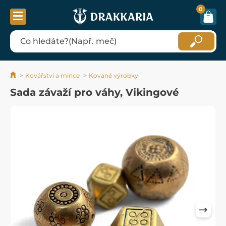
0
Kovářství a mince
Kované výrobky
Sada závaží pro váhy, Vikingové