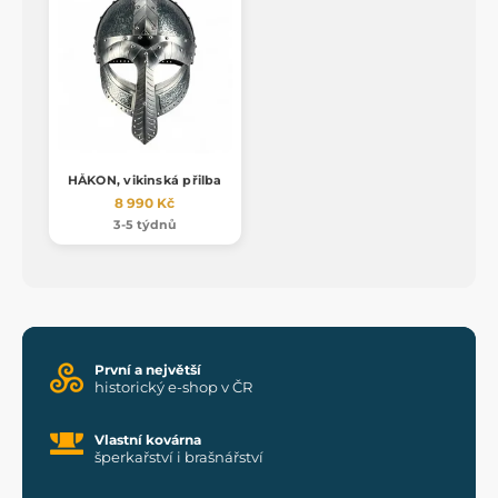
HÅKON, vikinská přilba
8 990 Kč
3-5 týdnů
První a největší
historický e-shop v ČR
Vlastní kovárna
šperkařství i brašnářství