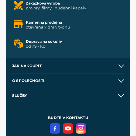
Zakázková výroba
pro hry, filmy i hudební kapely
Kamenná prodejna
otevřena 7 dní v týdnu
Doprava na cokoliv
od 79,- Kč
JAK NAKOUPIT
Kontakt a prodejny
O SPOLEČNOSTI
Obchodní podmínky
O nás
SLUŽBY
Velkoobchod
Naše dílny
Nákup na splátky
Zakázková výroba
Pro média
Meče pro Kingdom Come
BUĎTE V KONTAKTU
Volná místa
Filmový merch
Blog