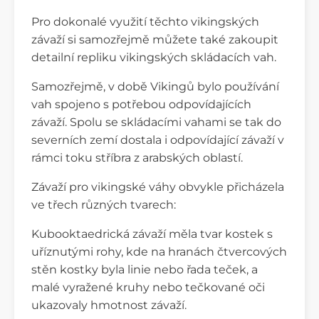
Pro dokonalé využití těchto vikingských
závaží si samozřejmě můžete také zakoupit
detailní repliku vikingských skládacích vah.
Samozřejmě, v době Vikingů bylo používání
vah spojeno s potřebou odpovídajících
závaží. Spolu se skládacími vahami se tak do
severních zemí dostala i odpovídající závaží v
rámci toku stříbra z arabských oblastí.
Závaží pro vikingské váhy obvykle přicházela
ve třech různých tvarech:
Kubooktaedrická závaží měla tvar kostek s
uříznutými rohy, kde na hranách čtvercových
stěn kostky byla linie nebo řada teček, a
malé vyražené kruhy nebo tečkované oči
ukazovaly hmotnost závaží.