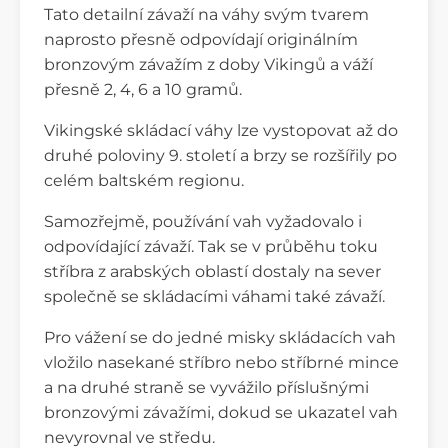
Tato detailní závaží na váhy svým tvarem
naprosto přesně odpovídají originálním
bronzovým závažím z doby Vikingů a váží
přesně 2, 4, 6 a 10 gramů.
Vikingské skládací váhy lze vystopovat až do
druhé poloviny 9. století a brzy se rozšířily po
celém baltském regionu.
Samozřejmě, používání vah vyžadovalo i
odpovídající závaží. Tak se v průběhu toku
stříbra z arabských oblastí dostaly na sever
společně se skládacími váhami také závaží.
Pro vážení se do jedné misky skládacích vah
vložilo nasekané stříbro nebo stříbrné mince
a na druhé straně se vyvážilo příslušnými
bronzovými závažími, dokud se ukazatel vah
nevyrovnal ve středu.