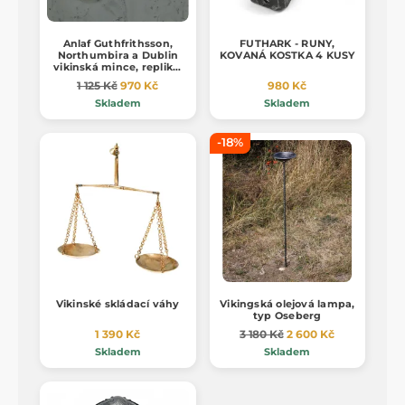
Anlaf Guthfrithsson,
FUTHARK - RUNY,
Northumbira a Dublin
KOVANÁ KOSTKA 4 KUSY
vikinská mince, replika,
stříbro 925
1 125 Kč
970 Kč
980 Kč
Skladem
Skladem
-18%
Vikinské skládací váhy
Vikingská olejová lampa,
typ Oseberg
1 390 Kč
3 180 Kč
2 600 Kč
Skladem
Skladem