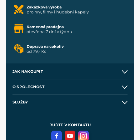
Zakázková výroba
pro hry, filmy i hudební kapely
Kamenná prodejna
otevřena 7 dní v týdnu
Doprava na cokoliv
od 79,- Kč
JAK NAKOUPIT
Kontakt a prodejny
O SPOLEČNOSTI
Obchodní podmínky
O nás
SLUŽBY
Velkoobchod
Naše dílny
Nákup na splátky
Zakázková výroba
Pro média
Meče pro Kingdom Come
BUĎTE V KONTAKTU
Volná místa
Filmový merch