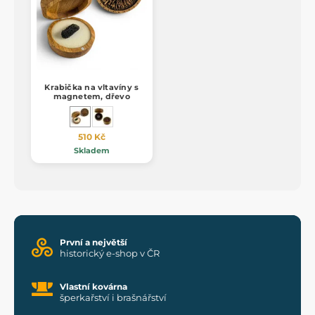
Krabička na vltavíny s
magnetem, dřevo
510 Kč
Skladem
První a největší
historický e-shop v ČR
Vlastní kovárna
šperkařství i brašnářství