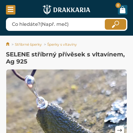
0
Stříbrné šperky
Šperky s vltavíny
SELENE stříbrný přívěsek s vltavínem,
Ag 925