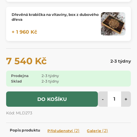
Dřevěná krabička na vltavíny, box z dubového
dřeva
+ 1 960 Kč
7 540 Kč
2-3 týdny
Prodejna
2-3 týdny
Sklad
2-3 týdny
-
+
DO KOŠÍKU
Kód: MLD273
Popis produktu
(2)
(2)
Příslušenství
Galerie