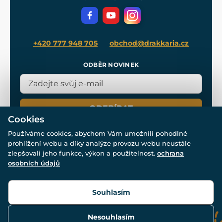
Volná místa
Filmový merch
Blog
+420 777 948 705
obchod@drakkaria.cz
ODBĚR NOVINEK
ODEBÍRAT
Cookies
Používáme cookies, abychom Vám umožnili pohodlné
prohlížení webu a díky analýze provozu webu neustále
zlepšovali jeho funkce, výkon a použitelnost.
ochrana
osobních údajů
© Všechna práva vyhrazena. www.drakkaria.cz 2007-2026.
Powered by
Simplia.cz
, protected by reCAPTCHA.
Souhlasím
Nesouhlasím