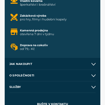
Vlastní kovárna
šperkařství i brašnářství
Zakázková výroba
pro hry, filmy i hudební kapely
Kamenná prodejna
otevřena 7 dní v týdnu
Doprava na cokoliv
od 79,- Kč
JAK NAKOUPIT
Kontakt a prodejny
O SPOLEČNOSTI
Obchodní podmínky
O nás
SLUŽBY
Velkoobchod
Naše dílny
Nákup na splátky
Zakázková výroba
Pro média
Meče pro Kingdom Come
BUĎTE V KONTAKTU