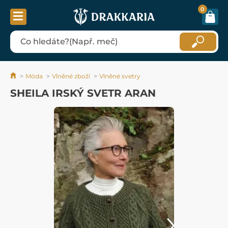
0
Móda
Vlněné zboží
Vlněné svetry
SHEILA IRSKÝ SVETR ARAN