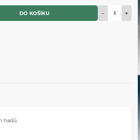
-
+
DO KOŠÍKU
h hadů.