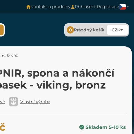
|
Kontakt a prodejny
Přihlášení
Registrace
0
Prázdný košík
CZK
ing, bronz
PNIR, spona a nákončí
asek - viking, bronz
ové
Vlastní výroba
č
Skladem 5-10 ks