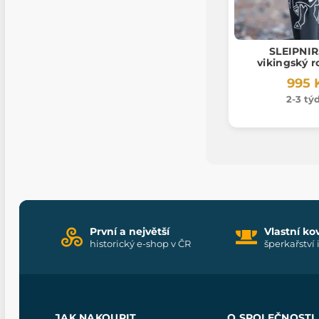
SLEIPNIR
vikingský r
995 
2-3 tý
První a největší
Vlastní ko
historický e-shop v ČR
šperkařství 
JAK NAKOUPIT
O SPOLEČNOSTI