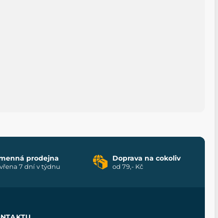
menná prodejna
Doprava na cokoliv
vřena 7 dní v týdnu
od 79,- Kč
ONTAKTU