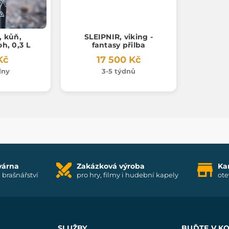
, kůň,
SLEIPNIR, viking -
oh, 0,3 L
fantasy přilba
Kč
17 500 Kč
dny
3-5 týdnů
várna
Zakázková výroba
Ka
i brašnářství
pro hry, filmy i hudební kapely
ote
SLUŽBY
BUĎTE V K