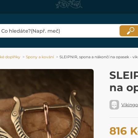
ké doplňky
Spony a kování
SLEIPNIR, spona a nákončí na opasek - vik
SLEI
na op
Viking
816 K