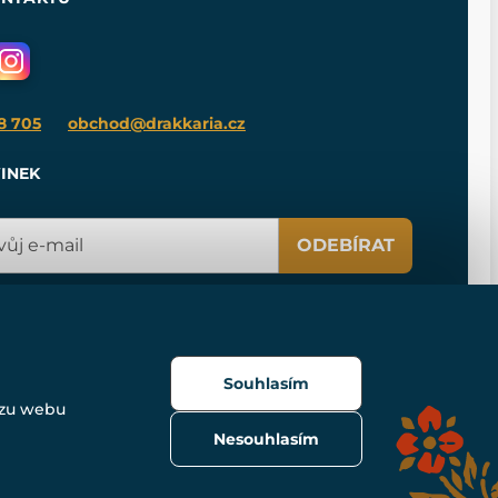
8 705
obchod@drakkaria.cz
INEK
ODEBÍRAT
Souhlasím
ozu webu
Nesouhlasím