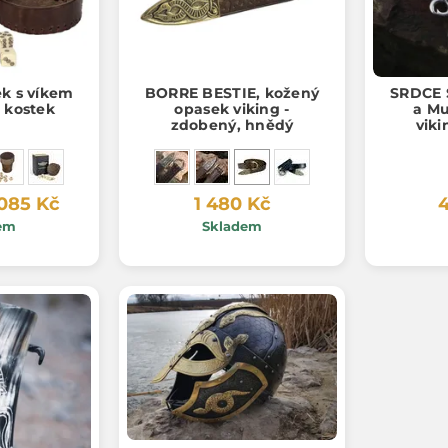
ek s víkem
BORRE BESTIE, kožený
SRDCE 
h kostek
opasek viking -
a Mu
zdobený, hnědý
viki
náhrdel
 085 Kč
1 480 Kč
4
em
Skladem