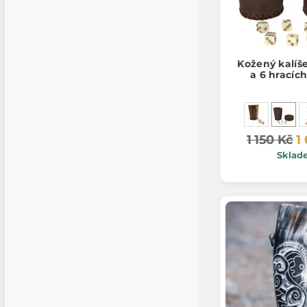
Kožený kalíš
a 6 hracíc
1 150 Kč
1
Sklad