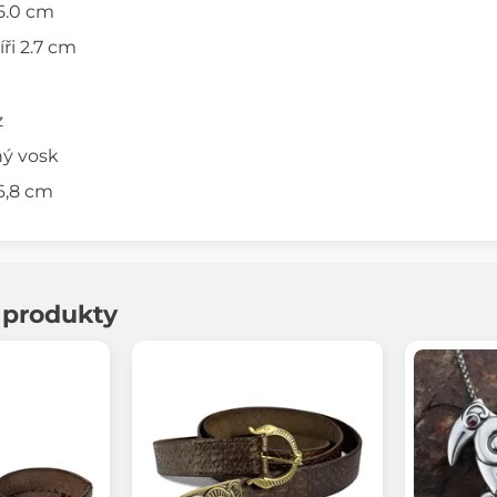
 5.0 cm
íři 2.7 cm
z
ný vosk
 6,8 cm
í produkty