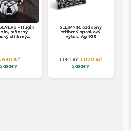
SEVERU - Hugin
SLEIPNIR, ozdobný
nin, stříbrný
stříbrný opaskový
nský stříbrný
nýtek, Ag 925
ník, Ag 925, 24g
 630 Kč
1 130 Kč
1 020 Kč
Skladem
Skladem