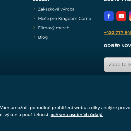
Zakázková výroba
Meče pro Kingdom Come
Filmový merch
+420 777 94
Blog
ODBĚR NOV
© Všechna práva vyhrazena. www.drakkaria.cz 2007-2026.
Vám umožnili pohodlné prohlížení webu a díky analýze prov
Powered by
Simplia.cz
, protected by reCAPTCHA.
e, výkon a použitelnost.
ochrana osobních údajů