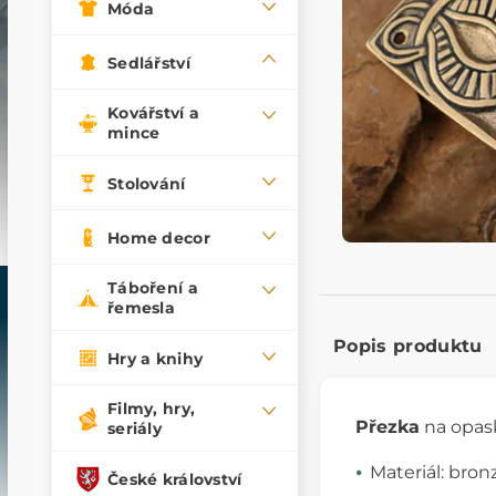
Móda
Sedlářství
Kovářství a
mince
Stolování
Home decor
Táboření a
řemesla
Popis produktu
Hry a knihy
Filmy, hry,
Přezka
na opask
seriály
Materiál: bron
České království