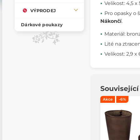
Velikost: 4,5 x
VÝPRODEJ
Pro opasky o š
Nákončí
.
Dárkové poukazy
Materiál: bron
Lité na ztrace
Velikost: 2,9 x
Souvisejíc
Akce
-6%