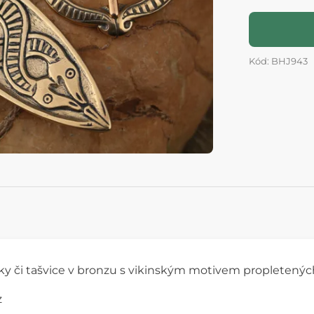
Kód: BHJ943
y či tašvice v bronzu s vikinským motivem propletenýc
z