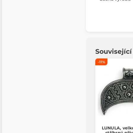
Souvisejíc
-11%
LUNULA, velk
stříbrný pří