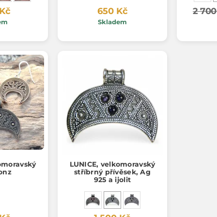
 Kč
650 Kč
2 700
em
Skladem
omoravský
LUNICE, velkomoravský
ronz
stříbrný přívěsek, Ag
925 a ijolit