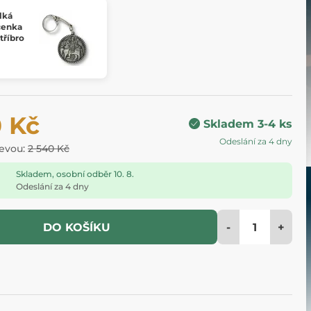
lká
čenka
tříbro
0 Kč
Skladem 3-4 ks
Odeslání za 4 dny
levou:
2 540 Kč
Skladem, osobní odběr 10. 8.
Odeslání za 4 dny
-
+
DO KOŠÍKU