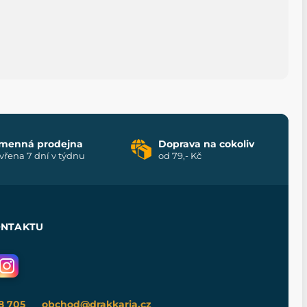
menná prodejna
Doprava na cokoliv
vřena 7 dní v týdnu
od 79,- Kč
ONTAKTU
8 705
obchod@drakkaria.cz