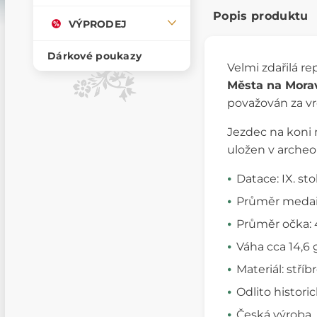
Popis produktu
VÝPRODEJ
Dárkové poukazy
Velmi zdařilá r
Města na Mora
považován za vr
Jezdec na koni 
uložen v arche
Datace: IX. sto
Průměr medai
Průměr očka:
Váha cca 14,6 
Materiál: stříb
Odlito histori
Česká výroba