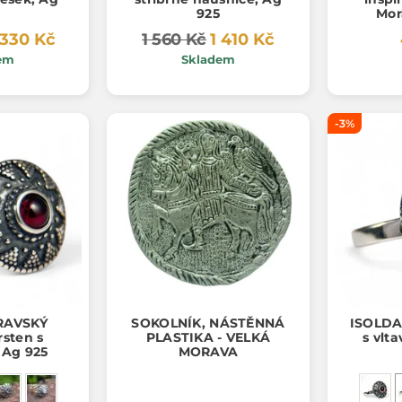
925
Mor
 330 Kč
1 560 Kč
1 410 Kč
em
Skladem
-3%
RAVSKÝ
SOKOLNÍK, NÁSTĚNNÁ
ISOLDA 
rsten s
PLASTIKA - VELKÁ
s vlt
 Ag 925
MORAVA