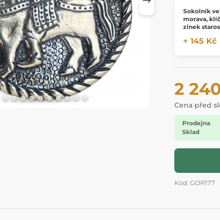
Sokolník ve
morava, klí
zinek staros
+ 145 Kč
2 24
Cena před s
Prodejna
Sklad
Kód: GOR177