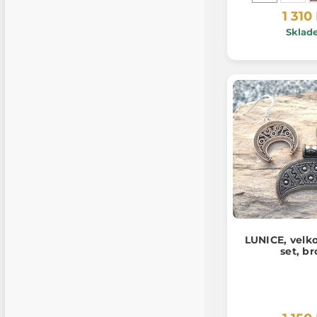
1 310
Sklad
LUNICE, velk
set, b