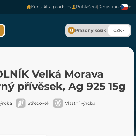
|
Kontakt a prodejny
Přihlášení
Registrace
0
Prázdný košík
CZK
LNÍK Velká Morava
rný přívěsek, Ag 925 15g
výroba
Středověk
Vlastní výroba