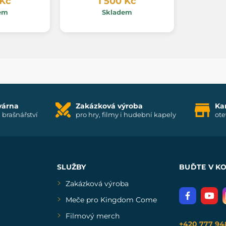
 Kč
1 500 Kč
em
Skladem
várna
Zakázková výroba
Ka
i brašnářství
pro hry, filmy i hudební kapely
ote
SLUŽBY
BUĎTE V K
Zakázková výroba
Meče pro Kingdom Come
Filmový merch
+420 777 94