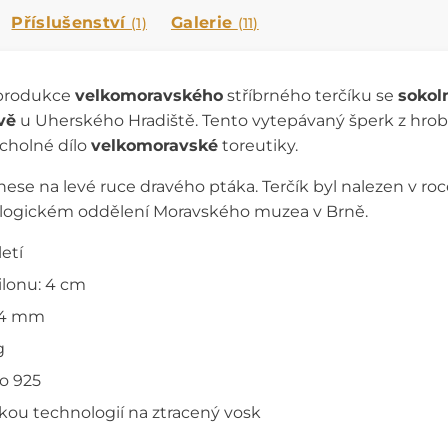
Příslušenství
Galerie
(1)
(11)
eprodukce
velkomoravského
stříbrného terčíku se
sokol
vě
u Uherského Hradiště. Tento vytepávaný šperk z hrob
cholné dílo
velkomoravské
toreutiky.
nese na levé ruce dravého ptáka. Terčík byl nalezen v ro
ologickém oddělení Moravského muzea v Brně.
letí
lonu: 4 cm
 4 mm
g
ro 925
ckou technologií na ztracený vosk