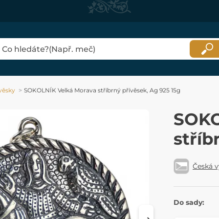
věsky
SOKOLNÍK Velká Morava stříbrný přívěsek, Ag 925 15g
SOKO
stříb
Česká 
Do sady: