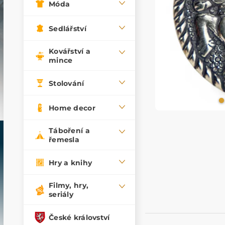
Móda
Sedlářství
Kovářství a
mince
Stolování
Home decor
Táboření a
řemesla
Hry a knihy
Filmy, hry,
seriály
České království