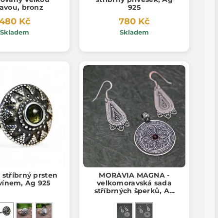
avou, bronz
925
480 Kč
780 Kč
Skladem
Skladem
stříbrný prsten
MORAVIA MAGNA -
avínem, Ag 925
velkomoravská sada
stříbrných šperků, Ag
925 granat