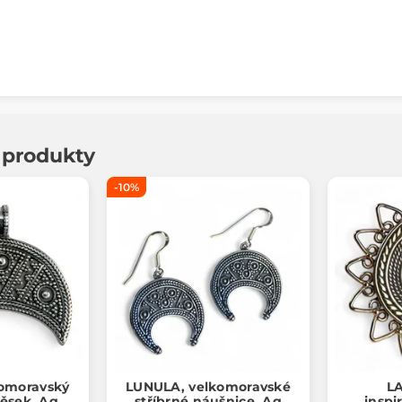
í produkty
-10%
omoravský
LUNULA, velkomoravské
L
věsek, Ag
stříbrné náušnice, Ag
inspi