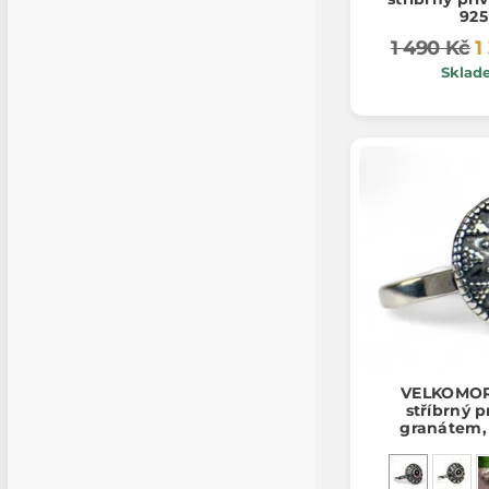
925
1 490 Kč
1
Sklad
VELKOMO
stříbrný p
granátem,