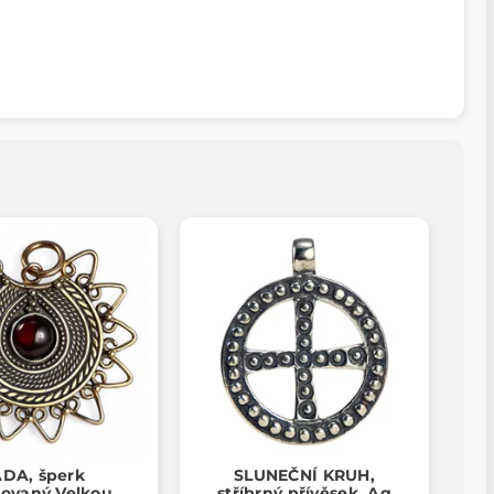
ADA, šperk
SLUNEČNÍ KRUH,
rovaný Velkou
stříbrný přívěsek, Ag