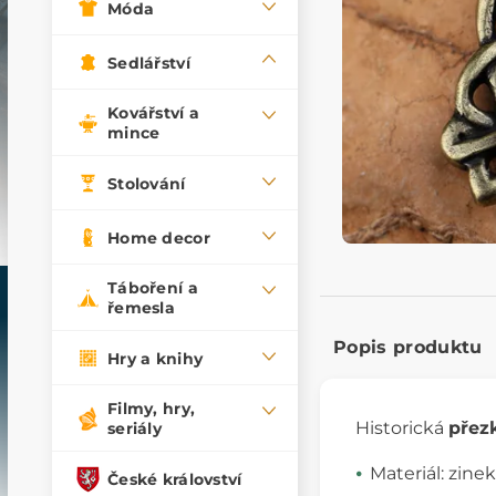
Móda
Sedlářství
Kovářství a
mince
Stolování
Home decor
Táboření a
řemesla
Popis produktu
Hry a knihy
Filmy, hry,
Historická
přez
seriály
Materiál: zinek
České království