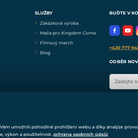
SLUŽBY
BUĎTE V K
Zakázková výroba
Meče pro Kingdom Come
Filmový merch
+420 777 94
Blog
ODBĚR NOV
© Všechna práva vyhrazena. www.drakkaria.cz 2007-2026.
Vám umožnili pohodlné prohlížení webu a díky analýze prov
Powered by
Simplia.cz
, protected by reCAPTCHA.
e, výkon a použitelnost.
ochrana osobních údajů