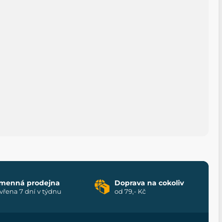
menná prodejna
Doprava na cokoliv
vřena 7 dní v týdnu
od 79,- Kč