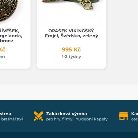
ŘÍVĚŠEK,
OPASEK VIKINGSKÝ,
ärgelanda,
Frojel, Švédsko, zelený
 bronz
Kč
995 Kč
em
1-2 týdny
várna
Zakázková výroba
Ka
i brašnářství
pro hry, filmy i hudební kapely
ote