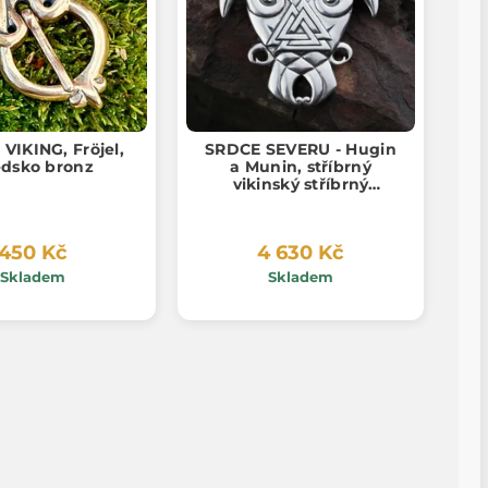
VIKING, Fröjel,
SRDCE SEVERU - Hugin
dsko bronz
a Munin, stříbrný
vikinský stříbrný
náhrdelník, Ag 925, 24g
450 Kč
4 630 Kč
Skladem
Skladem