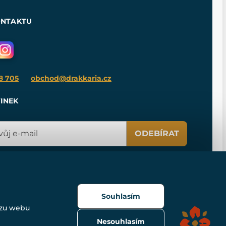
ONTAKTU
8 705
obchod@drakkaria.cz
INEK
ODEBÍRAT
Souhlasím
ozu webu
Nesouhlasím