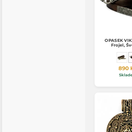
OPASEK VIK
Frojel, Š
890 
Sklad