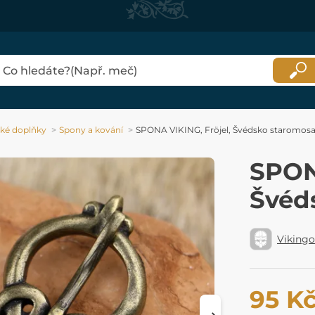
ké doplňky
Spony a kování
SPONA VIKING, Fröjel, Švédsko staromos
SPON
Švéd
Viking
95 K