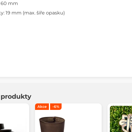
x 60 mm
y: 19 mm (max. šíře opasku)
í produkty
Akce
-6%