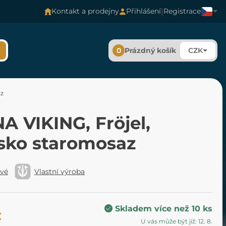
|
Kontakt a prodejny
Přihlášení
Registrace
0
Prázdný košík
CZK
az
A VIKING, Fröjel,
sko staromosaz
ové
Vlastní výroba
Skladem více než 10 ks
č
U vás může být již: 12. 8.