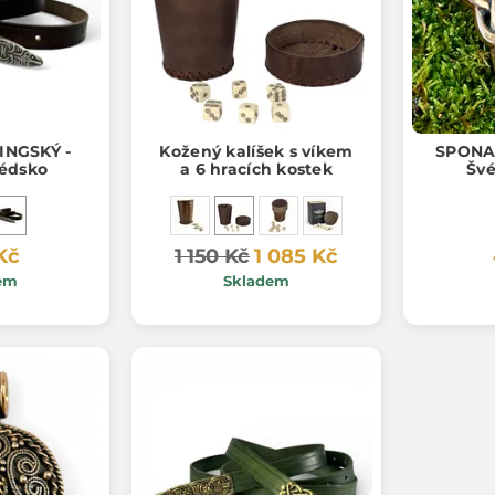
INGSKÝ -
Kožený kalíšek s víkem
SPONA 
védsko
a 6 hracích kostek
Švé
Kč
1 150 Kč
1 085 Kč
em
Skladem