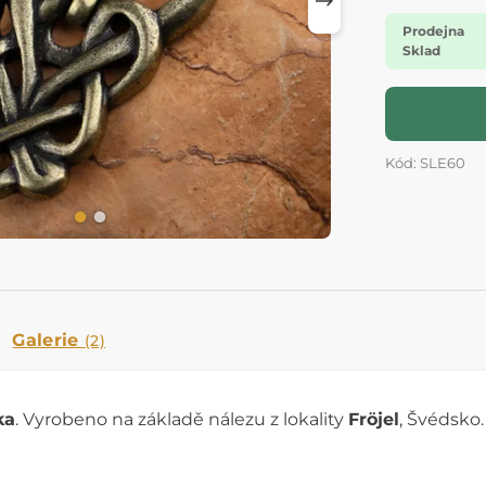
Prodejna
Sklad
Kód: SLE60
Galerie
(2)
ka
. Vyrobeno na základě nálezu z lokality
Fröjel
, Švédsko.