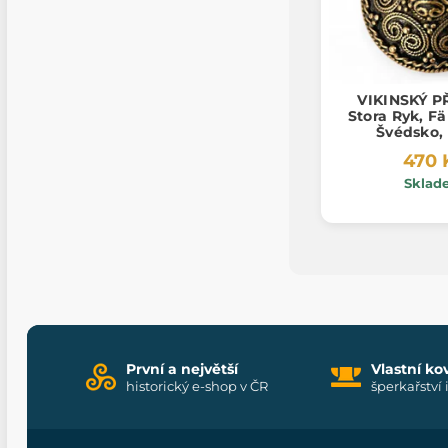
VIKINSKÝ P
Stora Ryk, F
Švédsko,
470 
Sklad
První a největší
Vlastní ko
historický e-shop v ČR
šperkařství 