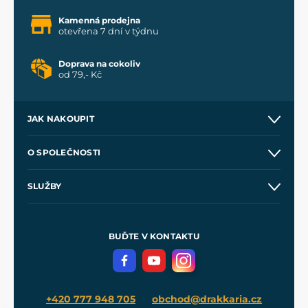
Kamenná prodejna
otevřena 7 dní v týdnu
Doprava na cokoliv
od 79,- Kč
JAK NAKOUPIT
Kontakt a prodejny
O SPOLEČNOSTI
Obchodní podmínky
O nás
SLUŽBY
Velkoobchod
Naše dílny
Nákup na splátky
Zakázková výroba
Pro média
Meče pro Kingdom Come
BUĎTE V KONTAKTU
Volná místa
Filmový merch
Blog
+420 777 948 705
obchod@drakkaria.cz