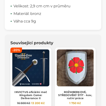
Velikost: 2,9 cm cm v průměru
Materiál: bronz
Váha cca 9g
Související produkty
-20%
INVICTUS oficiální meč
ROŽMBERKOVÉ,
Kingdom Come:
STŘEDOVĚKÝ ŠTÍT - kov,
Deliverance II
ruční práce
16 500 Kč
13 200 Kč
1 750 Kč