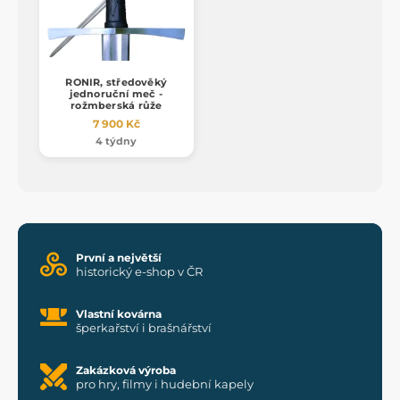
RONIR, středověký
jednoruční meč -
rožmberská růže
7 900 Kč
4 týdny
První a největší
historický e-shop v ČR
Vlastní kovárna
šperkařství i brašnářství
Zakázková výroba
pro hry, filmy i hudební kapely