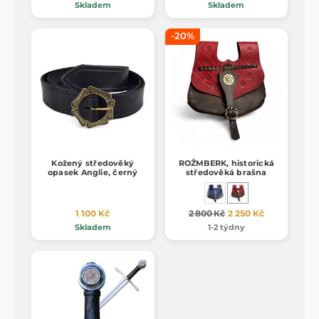
Skladem
Skladem
-20%
Kožený středověký
ROŽMBERK, historická
opasek Anglie, černý
středověká brašna
1 100 Kč
2 800 Kč
2 250 Kč
Skladem
1-2 týdny