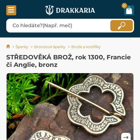
0
Šperky
Bronzové šperky
Brože a knoflíky
STŘEDOVĚKÁ BROŽ, rok 1300, Francie
či Anglie, bronz