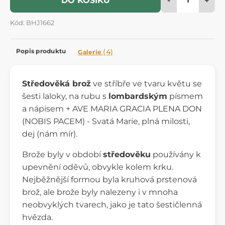
DO KOŠÍKU
Kód: BHJ1662
Popis produktu
(4)
Galerie
Středověká brož
ve stříbře ve tvaru květu se
šesti laloky, na rubu s
lombardským
písmem
a nápisem + AVE MARIA GRACIA PLENA DON
(NOBIS PACEM) - Svatá Marie, plná milosti,
dej (nám mír).
Brože byly v období
středověku
používány k
upevnění oděvů, obvykle kolem krku.
Nejběžnější formou byla kruhová prstenová
brož, ale brože byly nalezeny i v mnoha
neobvyklých tvarech, jako je tato šestičlenná
hvězda.