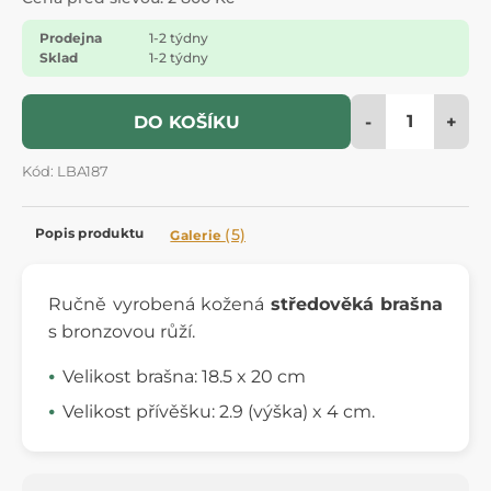
Prodejna
1-2 týdny
Sklad
1-2 týdny
-
+
DO KOŠÍKU
Kód: LBA187
Popis produktu
(5)
Galerie
Ručně vyrobená kožená
středověká brašna
s bronzovou růží.
Velikost brašna: 18.5 x 20 cm
Velikost přívěšku: 2.9 (výška) x 4 cm.