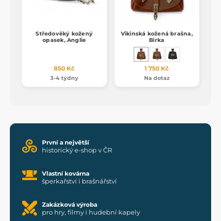
Středověký kožený
Vikinská kožená brašna,
opasek, Anglie
Birka
850 Kč
1 750 Kč
3-4 týdny
Na dotaz
První a největší
historický e-shop v ČR
Vlastní kovárna
šperkařství i brašnářství
Zakázková výroba
pro hry, filmy i hudební kapely