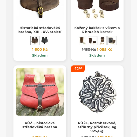
Historická středověká
Kožený kalíšek s víkem a
brašna, XIII - XV. století
6 hracích kostek
1 600 Kč
1 150 Kč
1 085 Kč
Skladem
Skladem
-12%
RŮŽE, historická
RŮŽE, Rožmberkové,
středověká brašna
stříbrný přívěsek, Ag
925,12g