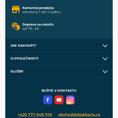
Kamenná prodejna
otevřena 7 dní v týdnu
Doprava na cokoliv
od 79,- Kč
JAK NAKOUPIT
Kontakt a prodejny
O SPOLEČNOSTI
Obchodní podmínky
O nás
SLUŽBY
Velkoobchod
Naše dílny
Nákup na splátky
Zakázková výroba
Pro média
Meče pro Kingdom Come
BUĎTE V KONTAKTU
Volná místa
Filmový merch
Blog
+420 777 948 705
obchod@drakkaria.cz