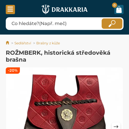
0
Sedlářství
Brašny z kůže
ROŽMBERK, historická středověká
brašna
-20%