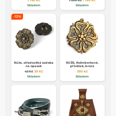
1 750 Kč
1 990 Kč
1 760 Kč
Skladem
Skladem
-13%
Růže, středověká ozdoba
RŮŽE, Rožmberkové,
na opasek
přívěšek, bronz
45 Kč
39 Kč
390 Kč
Skladem
Skladem