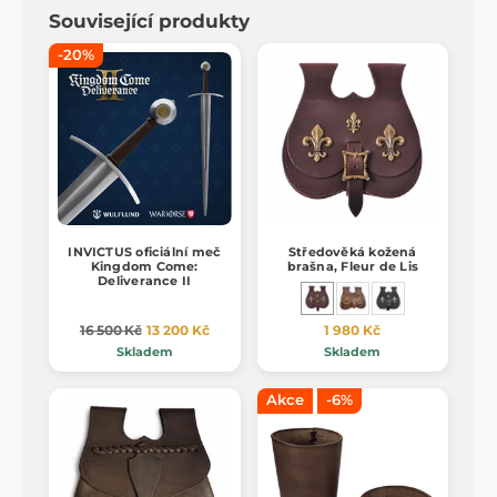
Související produkty
-20%
INVICTUS oficiální meč
Středověká kožená
Kingdom Come:
brašna, Fleur de Lis
Deliverance II
16 500 Kč
13 200 Kč
1 980 Kč
Skladem
Skladem
Akce
-6%