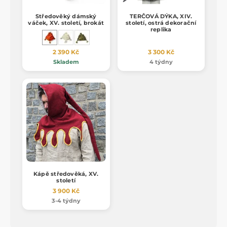
Středověký dámský
TERČOVÁ DÝKA, XIV.
váček, XV. století, brokát
století, ostrá dekorační
replika
2 390 Kč
3 300 Kč
Skladem
4 týdny
Kápě středověká, XV.
století
3 900 Kč
3-4 týdny