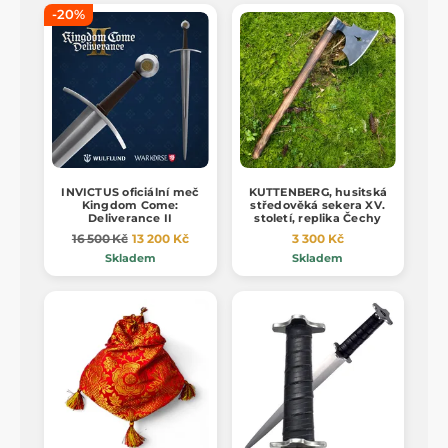
-20%
INVICTUS oficiální meč
KUTTENBERG, husitská
Kingdom Come:
středověká sekera XV.
Deliverance II
století, replika Čechy
16 500 Kč
13 200 Kč
3 300 Kč
Skladem
Skladem