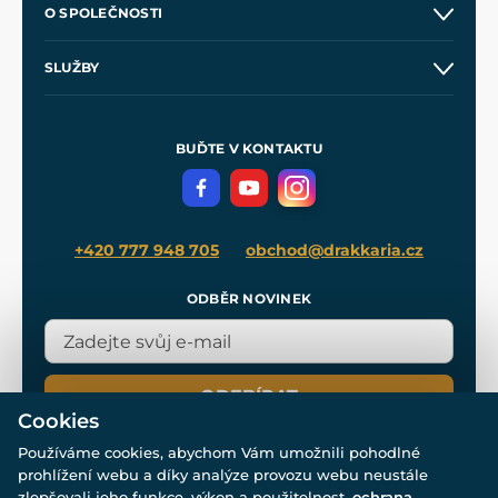
O SPOLEČNOSTI
Obchodní podmínky
O nás
SLUŽBY
Velkoobchod
Naše dílny
Nákup na splátky
Zakázková výroba
Pro média
Meče pro Kingdom Come
BUĎTE V KONTAKTU
Volná místa
Filmový merch
Blog
+420 777 948 705
obchod@drakkaria.cz
ODBĚR NOVINEK
ODEBÍRAT
Cookies
Používáme cookies, abychom Vám umožnili pohodlné
prohlížení webu a díky analýze provozu webu neustále
zlepšovali jeho funkce, výkon a použitelnost.
ochrana