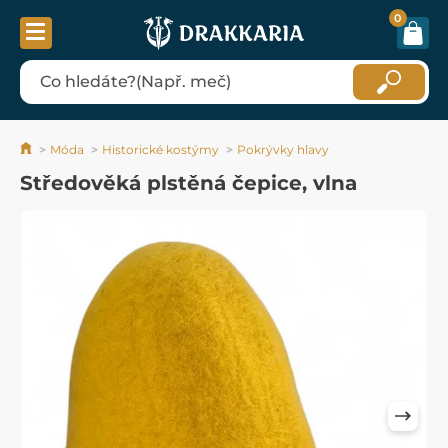
0
Móda
Historické kostýmy
Pokrývky hlavy
Středověká plstěná čepice, vlna