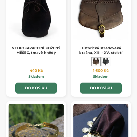
VELKOKAPACITNÍ KOŽENÝ
Historická středověká
MĚŠEC, tmavě hnědý
brašna, XIII - XV. století
440 Kč
1 600 Kč
Skladem
Skladem
DO KOŠÍKU
DO KOŠÍKU