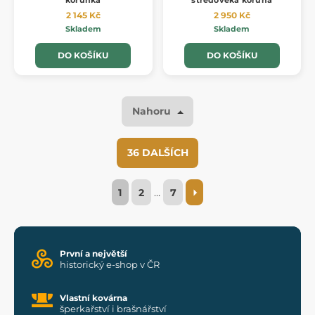
korunka
středověká koruna
2 145 Kč
2 950 Kč
Skladem
Skladem
DO KOŠÍKU
DO KOŠÍKU
Nahoru
36 DALŠÍCH
1
2
…
7
První a největší
historický e-shop v ČR
Vlastní kovárna
šperkařství i brašnářství