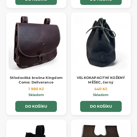
Středověká brašna Kingdom
VELKOKAPACITNÍ KOŽENÝ
Come: Deliverance
MĚŠEC, černý
1 980 Kč
440 Kč
Skladem
Skladem
DO KOŠÍKU
DO KOŠÍKU