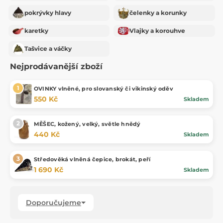
pokrývky hlavy
čelenky a korunky
karetky
Vlajky a korouhve
Tašvice a váčky
Nejprodávanější zboží
OVINKY vlněné, pro slovanský či vikinský oděv
550 Kč
Skladem
MĚŠEC, kožený, velký, světle hnědý
440 Kč
Skladem
Středověká vlněná čepice, brokát, peří
1 690 Kč
Skladem
Doporučujeme