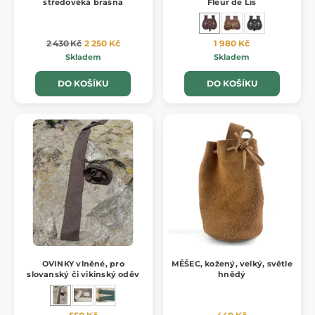
středověká brašna
Fleur de Lis
2 430 Kč
2 250 Kč
1 980 Kč
Skladem
Skladem
DO KOŠÍKU
DO KOŠÍKU
OVINKY vlněné, pro
MĚŠEC, kožený, velký, světle
slovanský či vikinský oděv
hnědý