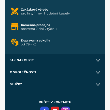
Zakázková výroba
pro hry, filmy i hudební kapely
Kamenná prodejna
otevřena 7 dní v týdnu
Doprava na cokoliv
od 79,- Kč
JAK NAKOUPIT
Kontakt a prodejny
O SPOLEČNOSTI
Obchodní podmínky
O nás
SLUŽBY
Velkoobchod
Naše dílny
Nákup na splátky
Zakázková výroba
Pro média
Meče pro Kingdom Come
BUĎTE V KONTAKTU
Volná místa
Filmový merch