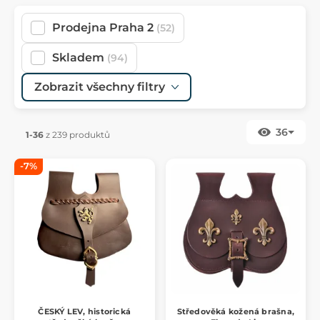
Prodejna Praha 2
(52)
Skladem
(94)
Zobrazit všechny filtry
36
1-36
z 239 produktů
-7%
ČESKÝ LEV, historická
Středověká kožená brašna,