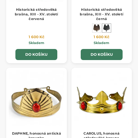
Historická středověká
Historická středověká
brašna, XIII - XV. století
brašna, XIII - XV. století
červená
černá
1 600 Kč
1 600 Kč
Skladem
Skladem
DO KOŠÍKU
DO KOŠÍKU
DAPHNE, honosná antická
CAROLUS, honosná