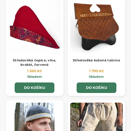
Středověká čepice, vlna,
Středověká kožená tašvice
brokát, červená
1 590 Kč
1 790 Kč
Skladem
Skladem
DO KOŠÍKU
DO KOŠÍKU