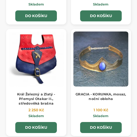
Skladem
Skladem
DO KOŠÍKU
DO KOŠÍKU
Král Železný a Zlatý -
GRACIA - KORUNKA, mosaz,
Přemysl Otakar II.,
noční obloha
středověká brašna
2 250 Kč
1 100 Kč
Skladem
Skladem
DO KOŠÍKU
DO KOŠÍKU