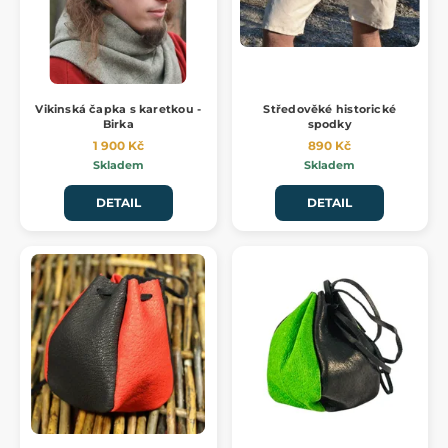
Vikinská čapka s karetkou -
Středověké historické
Birka
spodky
1 900 Kč
890 Kč
Skladem
Skladem
DETAIL
DETAIL