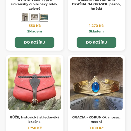
slovanský či vikinský oděv,
BRAŠNA NA OPASEK, paroh,
zelené
hnědá
550 Kč
1 270 Kč
Skladem
Skladem
DO KOŠÍKU
DO KOŠÍKU
RŮŽE, historická středověká
GRACIA - KORUNKA, mosaz,
brašna
modrá
1 750 Kč
1 100 Kč