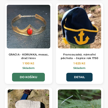
GRACIA - KORUNKA, mosaz,
Francouzská. námořní
dračí krev
pěchota – čepice rok 1750
1 100 Kč
1 625 Kč
Skladem
Skladem
DO KOŠÍKU
DETAIL