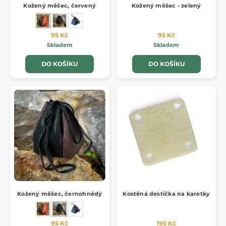
Kožený měšec, červený
Kožený měšec - zelený
95 Kč
95 Kč
Skladem
Skladem
DO KOŠÍKU
DO KOŠÍKU
Kožený měšec, černohnědý
Kostěná destička na karetky
95 Kč
195 Kč