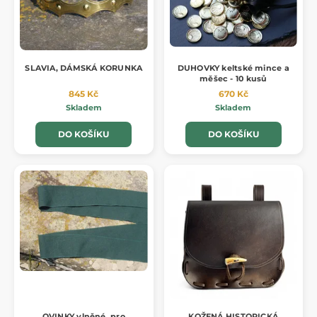
SLAVIA, DÁMSKÁ KORUNKA
DUHOVKY keltské mince a
měšec - 10 kusů
845 Kč
670 Kč
Skladem
Skladem
DO KOŠÍKU
DO KOŠÍKU
OVINKY vlněné, pro
KOŽENÁ HISTORICKÁ