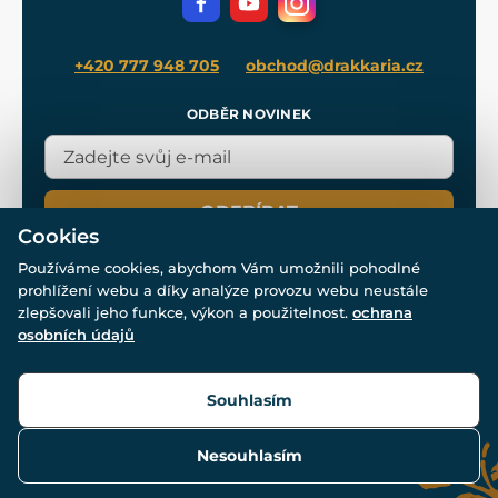
Blog
+420 777 948 705
obchod@drakkaria.cz
ODBĚR NOVINEK
ODEBÍRAT
Cookies
Používáme cookies, abychom Vám umožnili pohodlné
prohlížení webu a díky analýze provozu webu neustále
zlepšovali jeho funkce, výkon a použitelnost.
ochrana
osobních údajů
© Všechna práva vyhrazena. www.drakkaria.cz 2007-2026.
Powered by
Simplia.cz
, protected by reCAPTCHA.
Souhlasím
Nesouhlasím