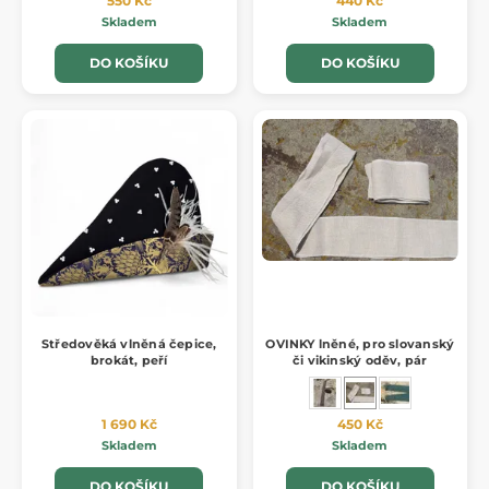
550 Kč
440 Kč
Skladem
Skladem
DO KOŠÍKU
DO KOŠÍKU
Středověká vlněná čepice,
OVINKY lněné, pro slovanský
brokát, peří
či vikinský oděv, pár
1 690 Kč
450 Kč
Skladem
Skladem
DO KOŠÍKU
DO KOŠÍKU