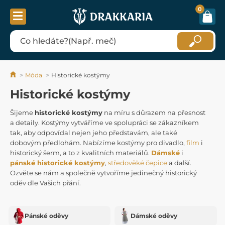
0
Móda
Historické kostýmy
Historické kostýmy
Šijeme
historické kostýmy
na míru s důrazem na přesnost
a detaily. Kostýmy vytváříme ve spolupráci se zákazníkem
tak, aby odpovídal nejen jeho představám, ale také
dobovým předlohám. Nabízíme kostýmy pro divadlo,
film
i
historický šerm, a to z kvalitních materiálů.
Dámské
i
pánské historické kostýmy
,
středověké čepice
a další.
Ozvěte se nám a společně vytvoříme jedinečný historický
oděv dle Vašich přání.
Pánské oděvy
Dámské oděvy