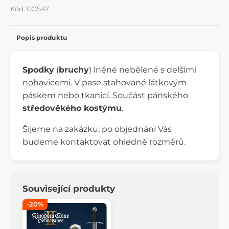
Kód: COS47
Popis produktu
Spodky
(
bruchy
) lněné nebělené s delšími
nohavicemi. V pase stahované látkovým
páskem nebo tkanicí. Součást pánského
středověkého kostýmu
.
Šijeme na zakázku, po objednání Vás
budeme kontaktovat ohledně rozměrů.
Související produkty
-20%