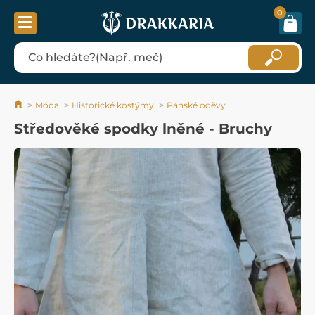
0
Móda
Historické kostýmy
Pánské oděvy
Středověké spodky lněné - Bruchy