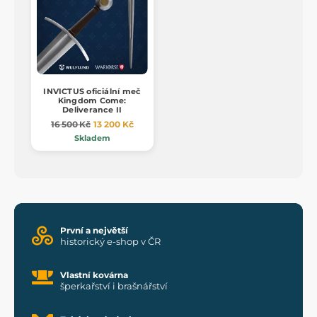
INVICTUS oficiální meč
Kingdom Come:
Deliverance II
16 500 Kč
13 200 Kč
Skladem
První a největší
historický e-shop v ČR
Vlastní kovárna
šperkařství i brašnářství