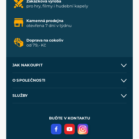
Zakázková výroba
pro hry, filmy i hudební kapely
Kamenná prodejna
otevřena 7 dní v týdnu
Doprava na cokoliv
od 79,- Kč
JAK NAKOUPIT
Kontakt a prodejny
O SPOLEČNOSTI
Obchodní podmínky
O nás
SLUŽBY
Velkoobchod
Naše dílny
Nákup na splátky
Zakázková výroba
Pro média
Meče pro Kingdom Come
BUĎTE V KONTAKTU
Volná místa
Filmový merch
Blog