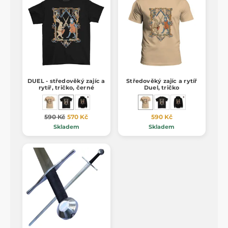
DUEL - středověký zajíc a
Středověký zajíc a rytíř
rytíř, tričko, černé
Duel, tričko
590 Kč
570 Kč
590 Kč
Skladem
Skladem