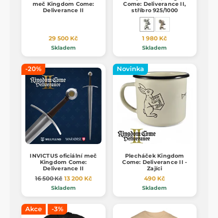
meč Kingdom Come:
Come: Deliverance II,
Deliverance II
stříbro 925/1000
29 500 Kč
1 980 Kč
Skladem
Skladem
-20%
Novinka
INVICTUS oficiální meč
Plecháček Kingdom
Kingdom Come:
Come: Deliverance II -
Deliverance II
Zajíci
16 500 Kč
13 200 Kč
490 Kč
Skladem
Skladem
Akce
-3%