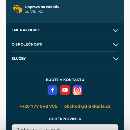
Doprava na cokoliv
od 79,- Kč
JAK NAKOUPIT
Kontakt a prodejny
O SPOLEČNOSTI
Obchodní podmínky
O nás
SLUŽBY
Velkoobchod
Naše dílny
Nákup na splátky
Zakázková výroba
Pro média
Meče pro Kingdom Come
BUĎTE V KONTAKTU
Volná místa
Filmový merch
Blog
+420 777 948 705
obchod@drakkaria.cz
ODBĚR NOVINEK