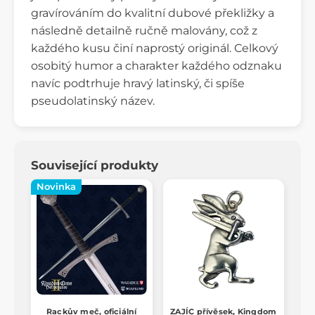
gravírováním do kvalitní dubové překližky a
následně detailně ručně malovány, což z
každého kusu činí naprostý originál. Celkový
osobitý humor a charakter každého odznaku
navíc podtrhuje hravý latinský, či spíše
pseudolatinský název.
Související produkty
Novinka
Rackův meč, oficiální
ZAJÍC přívěsek, Kingdom