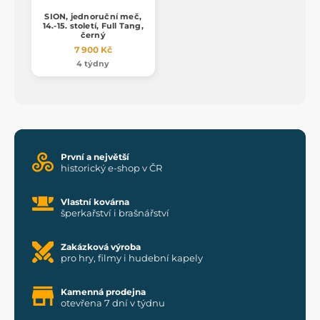
SION, jednoruční meč,
14.-15. století, Full Tang,
černý
7 900 Kč
4 týdny
První a největší
historický e-shop v ČR
Vlastní kovárna
šperkařství i brašnářství
Zakázková výroba
pro hry, filmy i hudební kapely
Kamenná prodejna
otevřena 7 dní v týdnu