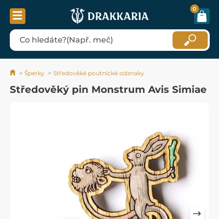
0
Šperky
Středověké poutnické odznaky
Středověký pin Monstrum Avis Simiae