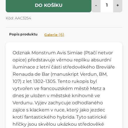
-
+
DO KOŠÍKU
Kód: AAC3254
Popis produktu
(6)
Galerie
Odznak Monstrum Avis Simiae (Ptačí netvor
opice) představuje věrnou repliku absurdní
iluminace z letní části středověkého Breviáře
Renauda de Bar (manuskript Verdun, BM,
107) z let 1302–1305. Tento rukopis byl
vytvořen ve francouzském městě Metz a
dnes je uložen v městské knihovně ve
Verdunu. Výjev zachycuje odhodlaného
zajíce s klackem v ruce, který jako jezdec
krotí fantastického hybrida. Tyto satirické
hříčky jsou skvělou ukázkou středověké