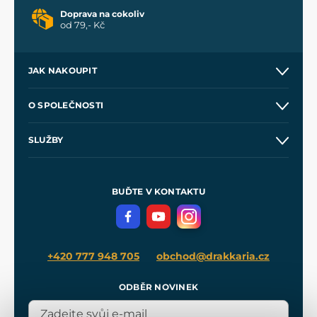
Doprava na cokoliv
od 79,- Kč
JAK NAKOUPIT
Kontakt a prodejny
O SPOLEČNOSTI
Obchodní podmínky
O nás
SLUŽBY
Velkoobchod
Naše dílny
Nákup na splátky
Zakázková výroba
Pro média
Meče pro Kingdom Come
BUĎTE V KONTAKTU
Volná místa
Filmový merch
Blog
+420 777 948 705
obchod@drakkaria.cz
ODBĚR NOVINEK