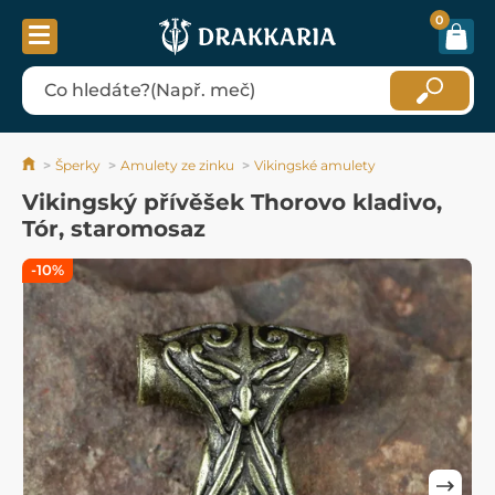
0
Šperky
Amulety ze zinku
Vikingské amulety
Vikingský přívěšek Thorovo kladivo,
Tór, staromosaz
-10%