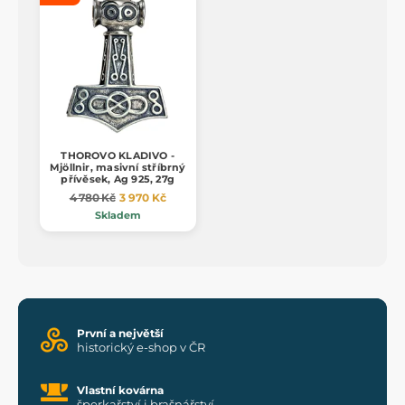
THOROVO KLADIVO -
Mjöllnir, masivní stříbrný
přívěsek, Ag 925, 27g
4 780 Kč
3 970 Kč
Skladem
První a největší
historický e-shop v ČR
Vlastní kovárna
šperkařství i brašnářství