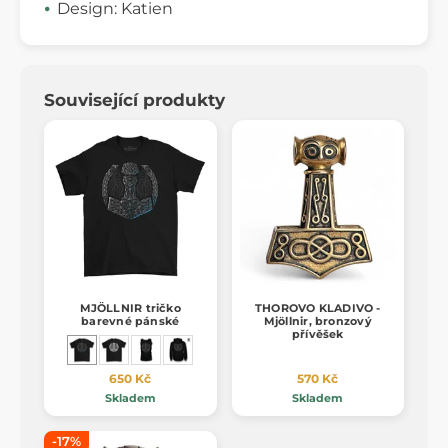
Design: Katien
Související produkty
MJÖLLNIR tričko
THOROVO KLADIVO -
barevné pánské
Mjöllnir, bronzový
přívěšek
650 Kč
570 Kč
Skladem
Skladem
-17%