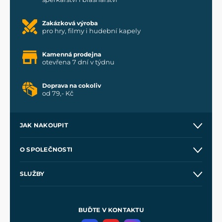
Zakázková výroba
pro hry, filmy i hudební kapely
Kamenná prodejna
otevřena 7 dní v týdnu
Doprava na cokoliv
od 79,- Kč
JAK NAKOUPIT
Kontakt a prodejny
O SPOLEČNOSTI
Obchodní podmínky
O nás
SLUŽBY
Velkoobchod
Naše dílny
Nákup na splátky
Zakázková výroba
Pro média
Meče pro Kingdom Come
BUĎTE V KONTAKTU
Volná místa