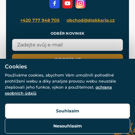
Filmový merch
Blog
+420 777 948 705
obchod@drakkaria.cz
ODBĚR NOVINEK
ODEBÍRAT
Cookies
Používáme cookies, abychom Vám umožnili pohodlné
prohlížení webu a díky analýze provozu webu neustále
zlepšovali jeho funkce, výkon a použitelnost.
ochrana
osobních údajů
© Všechna práva vyhrazena. www.drakkaria.cz 2007-2026.
Powered by
Simplia.cz
, protected by reCAPTCHA.
Souhlasím
Nesouhlasím