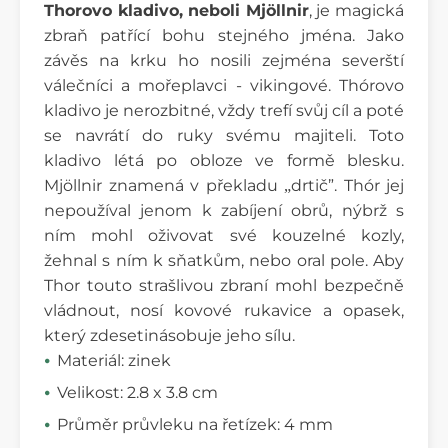
Thorovo kladivo, neboli Mjöllnir
, je magická
zbraň patřící bohu stejného jména.
Jako
závěs na krku ho nosili zejména severští
válečníci a mořeplavci - vikingové. Thórovo
kladivo je nerozbitné, vždy trefí svůj cíl a poté
se navrátí do ruky svému majiteli. Toto
kladivo létá po obloze ve formě blesku.
Mjöllnir znamená v překladu
drtič”.
Thór jej
„
nepoužíval jenom k zabíjení obrů, nýbrž s
ním mohl oživovat své kouzelné kozly,
žehnal s ním k sňatkům, nebo oral pole. Aby
Thor touto strašlivou zbraní mohl bezpečně
vládnout,
nos
í
kovové rukavice a opasek,
který zdesetinásobuje jeho sílu.
Materiál: zinek
Velikost: 2.8 x 3.8 cm
Průměr průvleku na řetízek: 4 mm