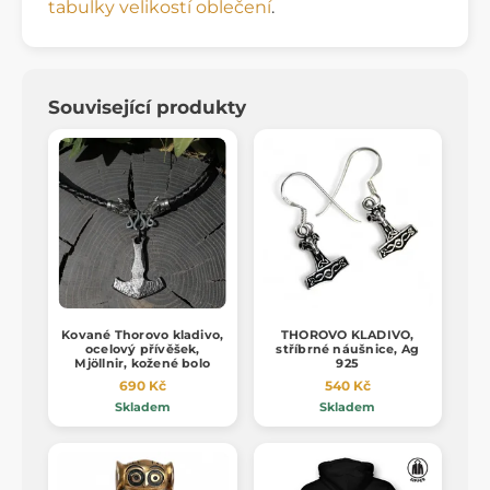
tabulky velikostí oblečení
.
Související produkty
Kované Thorovo kladivo,
THOROVO KLADIVO,
ocelový přívěšek,
stříbrné náušnice, Ag
Mjöllnir, kožené bolo
925
690 Kč
540 Kč
Skladem
Skladem