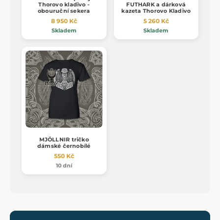
Thorovo kladivo -
FUTHARK a dárková
obouruční sekera
kazeta Thorovo Kladivo
8 950 Kč
5 260 Kč
Skladem
Skladem
MJÖLLNIR tričko
dámské černobílé
550 Kč
10 dní