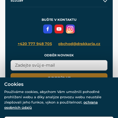
SLUŽBY
Velkoobchod
Naše dílny
Nákup na splátky
Zakázková výroba
Pro média
Meče pro Kingdom Come
BUĎTE V KONTAKTU
Volná místa
Filmový merch
Blog
+420 777 948 705
obchod@drakkaria.cz
ODBĚR NOVINEK
ODEBÍRAT
Cookies
Používáme cookies, abychom Vám umožnili pohodlné
prohlížení webu a díky analýze provozu webu neustále
zlepšovali jeho funkce, výkon a použitelnost.
ochrana
osobních údajů
© Všechna práva vyhrazena. www.drakkaria.cz 2007-2026.
Powered by
Simplia.cz
, protected by reCAPTCHA.