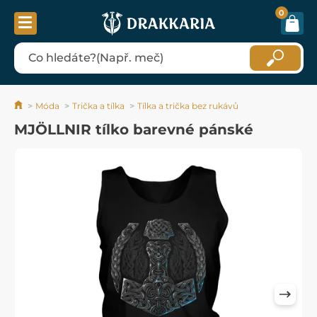
0
Móda
Trička a tílka
Tílka a trička bez rukávů
MJÖLLNIR tílko barevné pánské