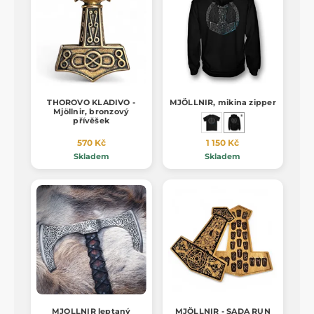
THOROVO KLADIVO -
MJÖLLNIR, mikina zipper
Mjöllnir, bronzový
přívěšek
570 Kč
1 150 Kč
Skladem
Skladem
MJOLLNIR leptaný
MJÖLLNIR - SADA RUN