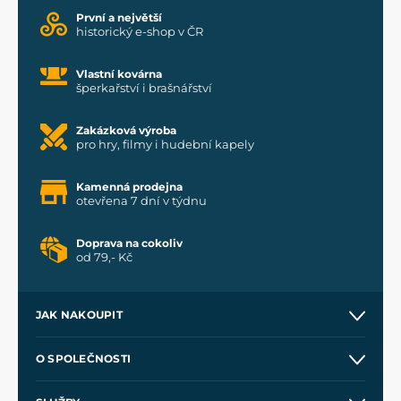
První a největší
historický e-shop v ČR
Vlastní kovárna
šperkařství i brašnářství
Zakázková výroba
pro hry, filmy i hudební kapely
Kamenná prodejna
otevřena 7 dní v týdnu
Doprava na cokoliv
od 79,- Kč
JAK NAKOUPIT
Kontakt a prodejny
O SPOLEČNOSTI
Obchodní podmínky
O nás