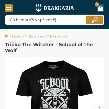
0
Móda
Trička a tílka
Trička pánská
Tričko The Witcher - School of the
Wolf