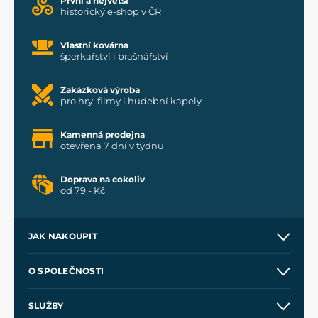
První a největší
historický e-shop v ČR
Vlastní kovárna
šperkařství i brašnářství
Zakázková výroba
pro hry, filmy i hudební kapely
Kamenná prodejna
otevřena 7 dní v týdnu
Doprava na cokoliv
od 79,- Kč
JAK NAKOUPIT
Kontakt a prodejny
O SPOLEČNOSTI
Obchodní podmínky
O nás
SLUŽBY
Velkoobchod