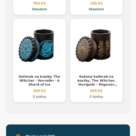
790 Kč
535 Kč
Skladem
Skladem
Kelímek na kostky The
Kožený kelímek na
Witcher - Yennefer - A
kostky, The Witcher,
Shard of Ice
Marigold – Pegasův
přítel
595 Kč
595 Kč
3 týdny
3 týdny