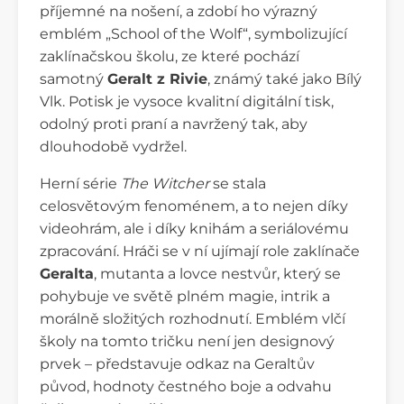
příjemné na nošení, a zdobí ho výrazný
emblém „School of the Wolf“, symbolizující
zaklínačskou školu, ze které pochází
samotný
Geralt z Rivie
, známý také jako Bílý
Vlk. Potisk je vysoce kvalitní digitální tisk,
odolný proti praní a navržený tak, aby
dlouhodobě vydržel.
Herní série
The Witcher
se stala
celosvětovým fenoménem, a to nejen díky
videohrám, ale i díky knihám a seriálovému
zpracování. Hráči se v ní ujímají role zaklínače
Geralta
, mutanta a lovce nestvůr, který se
pohybuje ve světě plném magie, intrik a
morálně složitých rozhodnutí. Emblém vlčí
školy na tomto tričku není jen designový
prvek – představuje odkaz na Geraltův
původ, hodnoty čestného boje a odvahu