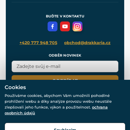
Naše dílny
Nákup na splátky
Zakázková výroba
Pro média
Meče pro Kingdom Come
BUĎTE V KONTAKTU
Volná místa
Filmový merch
Blog
+420 777 948 705
obchod@drakkaria.cz
ODBĚR NOVINEK
ODEBÍRAT
Cookies
Používáme cookies, abychom Vám umožnili pohodlné
prohlížení webu a díky analýze provozu webu neustále
zlepšovali jeho funkce, výkon a použitelnost.
ochrana
osobních údajů
© Všechna práva vyhrazena. www.drakkaria.cz 2007-2026.
Powered by
Simplia.cz
, protected by reCAPTCHA.